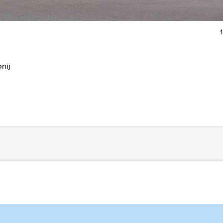
1
nij