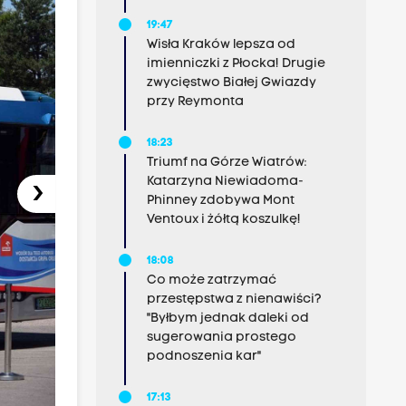
19:47
Wisła Kraków lepsza od
imienniczki z Płocka! Drugie
zwycięstwo Białej Gwiazdy
przy Reymonta
18:23
Triumf na Górze Wiatrów:
Katarzyna Niewiadoma-
›
Phinney zdobywa Mont
Ventoux i żółtą koszulkę!
18:08
Co może zatrzymać
przestępstwa z nienawiści?
"Byłbym jednak daleki od
sugerowania prostego
podnoszenia kar"
17:13