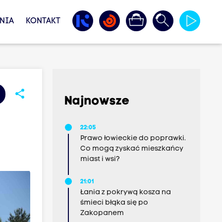
NIA
KONTAKT
share
Najnowsze
22:05
Prawo łowieckie do poprawki.
Co mogą zyskać mieszkańcy
miast i wsi?
21:01
Łania z pokrywą kosza na
śmieci błąka się po
Zakopanem