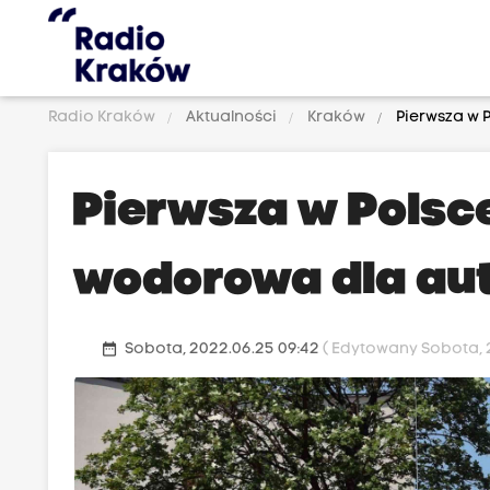
Radio Kraków
Aktualności
Kraków
Pierwsza w 
Pierwsza w Polsc
wodorowa dla au
date_range
Sobota, 2022.06.25 09:42
( Edytowany Sobota, 2