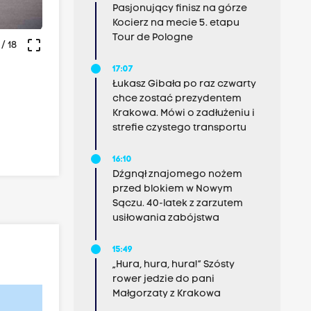
Pasjonujący finisz na górze
Kocierz na mecie 5. etapu
Tour de Pologne
crop_free
/ 18
17:07
Łukasz Gibała po raz czwarty
chce zostać prezydentem
Krakowa. Mówi o zadłużeniu i
strefie czystego transportu
16:10
Dźgnął znajomego nożem
przed blokiem w Nowym
Sączu. 40-latek z zarzutem
usiłowania zabójstwa
15:49
„Hura, hura, hura!” Szósty
rower jedzie do pani
Małgorzaty z Krakowa