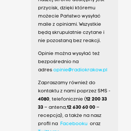
naszej stronie dostępny jest
przycisk, dzięki któremu
możecie Państwo wysyłać
maile z opiniami. Wszystkie
będą skrupulatnie czytane i
nie pozostaną bez reakcji.
Opinie można wysyłać też
bezpośrednio na
adres
opinie@radiokrakow.pl
Zapraszamy również do
kontaktu z nami poprzez SMS -
4080
, telefonicznie (
12 200 33
33
– antena,
12 630 60 00
–
recepcja), a także na nasz
profil na
Facebooku
oraz