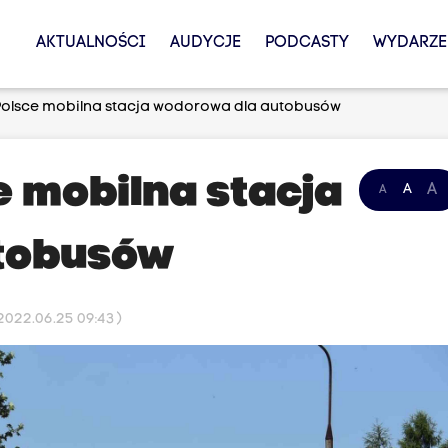
AKTUALNOŚCI
AUDYCJE
PODCASTY
WYDARZE
Polsce mobilna stacja wodorowa dla autobusów
e mobilna stacja
A
A
A
tobusów
022.06.25 09:43 )