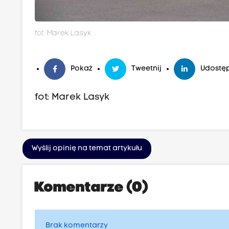
fot: Marek Lasyk
Pokaż
Tweetnij
Udostęp
fot: Marek Lasyk
Wyślij opinię na temat artykułu
Komentarze (0)
Brak komentarzy