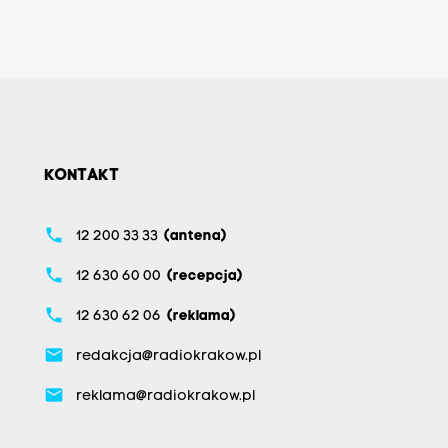
KONTAKT
phone
12 200 33 33
(antena)
phone
12 630 60 00
(recepcja)
phone
12 630 62 06
(reklama)
email
redakcja@radiokrakow.pl
email
reklama@radiokrakow.pl