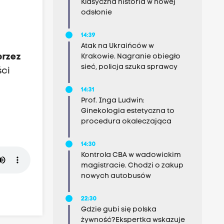
Klasyczna historia w nowej
odsłonie
14:39
Atak na Ukraińców w
przez
Krakowie. Nagranie obiegło
sieć, policja szuka sprawcy
ści
14:31
Prof. Inga Ludwin:
Ginekologia estetyczna to
procedura okaleczająca
14:30
Kontrola CBA w wadowickim
magistracie. Chodzi o zakup
nowych autobusów
22:30
Gdzie gubi się polska
żywność?Ekspertka wskazuje