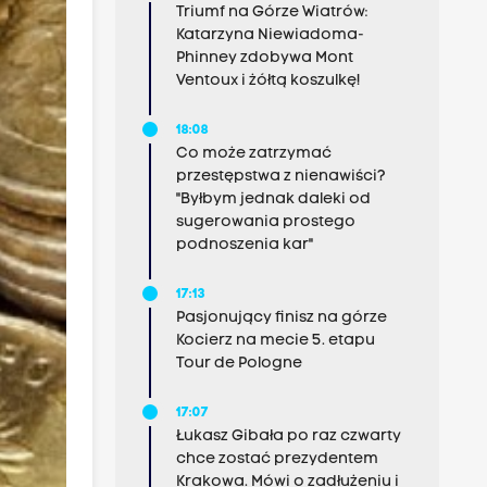
Triumf na Górze Wiatrów:
Katarzyna Niewiadoma-
Phinney zdobywa Mont
Ventoux i żółtą koszulkę!
18:08
Co może zatrzymać
przestępstwa z nienawiści?
"Byłbym jednak daleki od
sugerowania prostego
podnoszenia kar"
17:13
Pasjonujący finisz na górze
Kocierz na mecie 5. etapu
Tour de Pologne
17:07
Łukasz Gibała po raz czwarty
chce zostać prezydentem
Krakowa. Mówi o zadłużeniu i