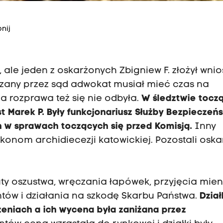
nij
 ale jeden z oskarżonych Zbigniew F. złożył wnio
zany przez sąd adwokat musiał mieć czas na
za rozprawa też się nie odbyła.
W śledztwie toc
 Marek P. Były funkcjonariusz Służby Bezpieczeń
h w sprawach toczących się przed Komisją.
Inny
ekonom archidiecezji katowickiej. Pozostali oska
ty oszustwa, wręczania łapówek, przyjęcia mien
tów i działania na szkodę Skarbu Państwa.
Dział
eniach a ich wycena była zaniżana przez