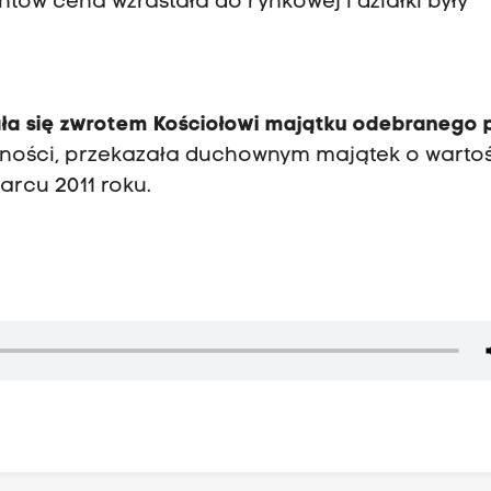
tów cena wzrastała do rynkowej i działki były
ła się zwrotem Kościołowi majątku odebranego 
lności, przekazała duchownym majątek o warto
arcu 2011 roku.