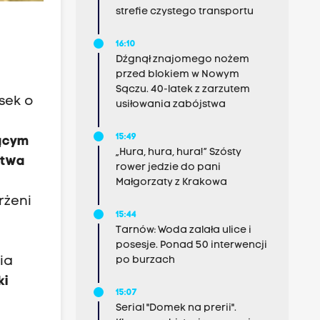
strefie czystego transportu
16:10
Dźgnął znajomego nożem
przed blokiem w Nowym
Sączu. 40-latek z zarzutem
sek o
usiłowania zabójstwa
15:49
zącym
„Hura, hura, hura!” Szósty
stwa
rower jedzie do pani
Małgorzaty z Krakowa
rżeni
15:44
Tarnów: Woda zalała ulice i
posesje. Ponad 50 interwencji
po burzach
ia
ki
15:07
Serial "Domek na prerii".