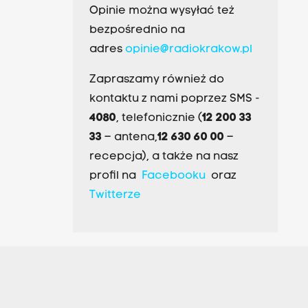
Opinie można wysyłać też
bezpośrednio na
adres
opinie@radiokrakow.pl
Zapraszamy również do
kontaktu z nami poprzez SMS -
4080
, telefonicznie (
12 200 33
33
– antena,
12 630 60 00
–
recepcja), a także na nasz
profil na
Facebooku
oraz
Twitterze