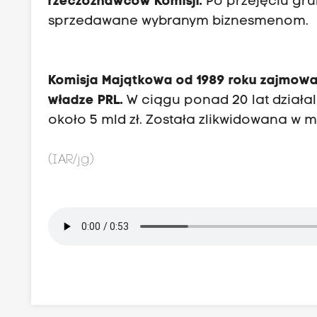
rzeczoznawców Komisji.
Po przejęciu grun
sprzedawane wybranym biznesmenom.
Komisja Majątkowa od 1989 roku zajmowa
władze PRL.
W ciągu ponad 20 lat działa
około 5 mld zł. Została zlikwidowana w m
(IAR/jg)