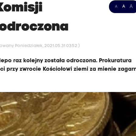
omisji
A
A
A
 odroczona
towany Poniedziałek, 2021.05.31 03:52 )
lepo raz kolejny została odroczona. Prokuratura
i przy zwrocie Kościołowi ziemi za mienie zagar