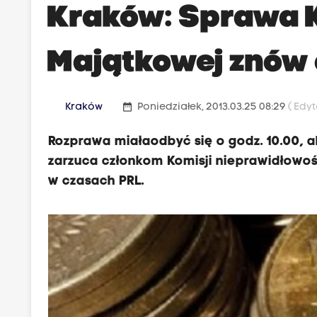
Kraków: Sprawa K
Majątkowej znów
date_range
Kraków
Poniedziałek, 2013.03.25 08:29
( Edy
Rozprawa miałaodbyć się o godz. 10.00, a
zarzuca członkom Komisji nieprawidłowośc
w czasach PRL.