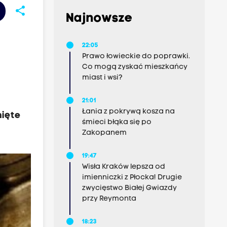
share
Najnowsze
22:05
Prawo łowieckie do poprawki.
Co mogą zyskać mieszkańcy
miast i wsi?
21:01
Łania z pokrywą kosza na
nięte
śmieci błąka się po
Zakopanem
19:47
Wisła Kraków lepsza od
imienniczki z Płocka! Drugie
zwycięstwo Białej Gwiazdy
przy Reymonta
18:23