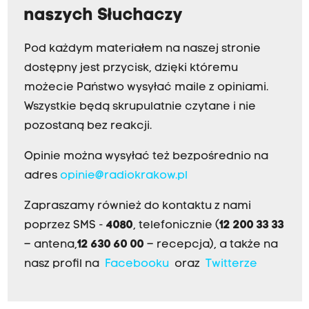
naszych Słuchaczy
Pod każdym materiałem na naszej stronie
dostępny jest przycisk, dzięki któremu
możecie Państwo wysyłać maile z opiniami.
Wszystkie będą skrupulatnie czytane i nie
pozostaną bez reakcji.
Opinie można wysyłać też bezpośrednio na
adres
opinie@radiokrakow.pl
Zapraszamy również do kontaktu z nami
poprzez SMS -
4080
, telefonicznie (
12 200 33 33
– antena,
12 630 60 00
– recepcja), a także na
nasz profil na
Facebooku
oraz
Twitterze