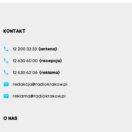
KONTAKT
phone
12 200 33 33
(antena)
phone
12 630 60 00
(recepcja)
phone
12 630 62 06
(reklama)
email
redakcja@radiokrakow.pl
email
reklama@radiokrakow.pl
O NAS