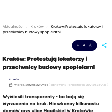
Aktualności
Kraków
Kraków: Protestują lokatorzy i
przeciwnicy budowy spopielarni
share
A
A
A
Kraków: Protestują lokatorzy i
przeciwnicy budowy spopielarni
Kraków
date_range
Wtorek, 2012.05.22 09:54
( Edytowany Poniedziałek, 2021.05.31 01:13 )
Wywiesili transparenty - bo boją się
wyrzucenia na bruk. Mieszkańcy kilkunastu
domów przy ulicy Mogilskiej w Krakowie