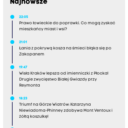
Najnowsze
22:05
Prawo łowieckie do poprawki. Co mogą zyskać
mieszkańcy miast i wsi?
21:01
Łania z pokrywą kosza na śmieci błąka się po
Zakopanem
19:47
Wisła Kraków lepsza od imienniczki z Płocka!
Drugie zwycięstwo Białej Gwiazdy przy
Reymonta
18:23
Triumf na Górze Wiatrów: Katarzyna
Niewiadoma-Phinney zdobywa Mont Ventoux i
żółtą koszulkę!