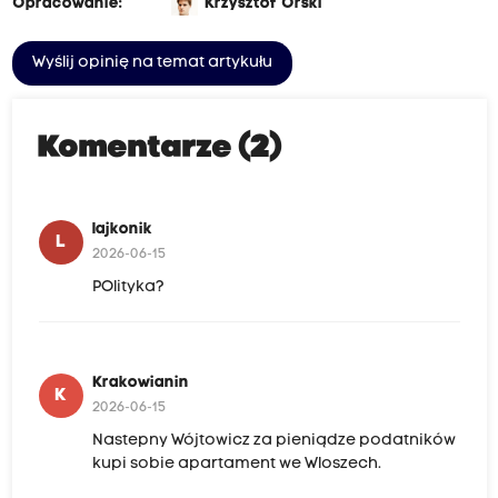
Opracowanie:
Krzysztof Orski
Wyślij opinię na temat artykułu
Komentarze (2)
lajkonik
L
2026-06-15
POlityka?
Krakowianin
K
2026-06-15
Nastepny Wójtowicz za pieniądze podatników
kupi sobie apartament we Wloszech.