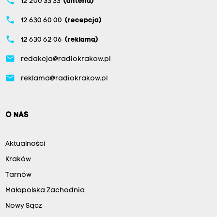
phone
12 200 33 33
(antena)
phone
12 630 60 00
(recepcja)
phone
12 630 62 06
(reklama)
email
redakcja@radiokrakow.pl
email
reklama@radiokrakow.pl
O NAS
Aktualności
Kraków
Tarnów
Małopolska Zachodnia
Nowy Sącz