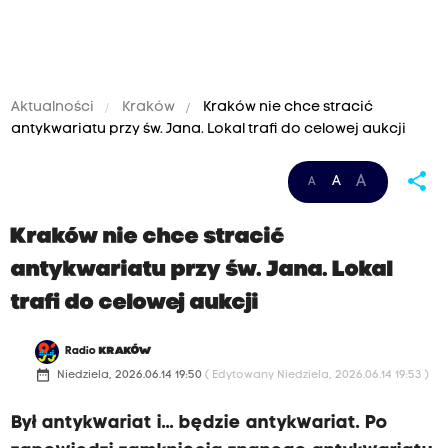
Aktualności
Kraków
Kraków nie chce stracić
antykwariatu przy św. Jana. Lokal trafi do celowej aukcji
share
A
A
A
Kraków nie chce stracić
antykwariatu przy św. Jana. Lokal
trafi do celowej aukcji
Radio
KRAKÓW
date_range
Niedziela, 2026.06.14 19:50
( Edytowany Niedziela, 2026.06.14 19:53 )
Był antykwariat i... będzie antykwariat. Po