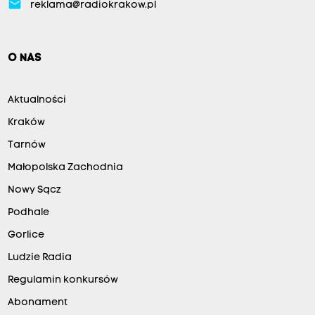
email
reklama@radiokrakow.pl
O NAS
Aktualności
Kraków
Tarnów
Małopolska Zachodnia
Nowy Sącz
Podhale
Gorlice
Ludzie Radia
Regulamin konkursów
Abonament