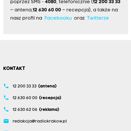
poprzez SMS -
4080
, telefonicznie (
12 200 33 33
– antena,
12 630 60 00
– recepcja), a także na
nasz profil na
Facebooku
oraz
Twitterze
KONTAKT
phone
12 200 33 33
(antena)
phone
12 630 60 00
(recepcja)
phone
12 630 62 06
(reklama)
email
redakcja@radiokrakow.pl