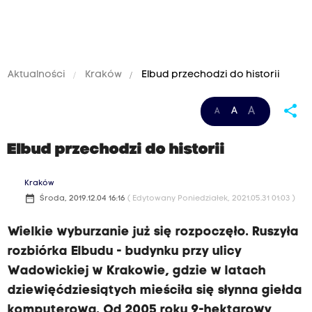
Aktualności
Kraków
Elbud przechodzi do historii
share
A
A
A
Elbud przechodzi do historii
Kraków
date_range
Środa, 2019.12.04 16:16
( Edytowany Poniedziałek, 2021.05.31 01:03 )
Wielkie wyburzanie już się rozpoczęło. Ruszyła
rozbiórka Elbudu - budynku przy ulicy
Wadowickiej w Krakowie, gdzie w latach
dziewięćdziesiątych mieściła się słynna giełda
komputerowa. Od 2005 roku 9-hektarowy