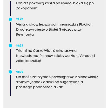
Łania z pokrywą kosza na śmieci błąka się po
Zakopanem
19:47
Wisła Kraków lepsza od imienniczki z Płocka!
Drugie zwycięstwo Białej Gwiazdy przy
Reymonta
18:23
Triumf na Górze Wiatrów: Katarzyna
Niewiadoma-Phinney zdobywa Mont Ventoux i
żółtą koszulkę!
18:08
Co może zatrzymać przestępstwa z nienawiści?
"Byłbym jednak daleki od sugerowania
prostego podnoszenia kar"