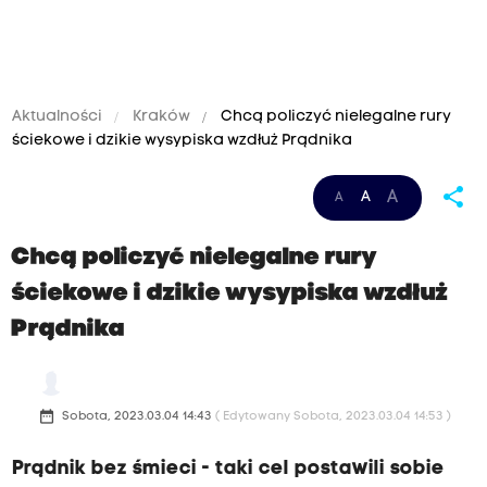
Aktualności
Kraków
Chcą policzyć nielegalne rury
ściekowe i dzikie wysypiska wzdłuż Prądnika
share
A
A
A
Chcą policzyć nielegalne rury
ściekowe i dzikie wysypiska wzdłuż
Prądnika
date_range
Sobota, 2023.03.04 14:43
( Edytowany Sobota, 2023.03.04 14:53 )
Prądnik bez śmieci - taki cel postawili sobie