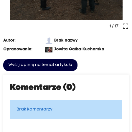
crop_free
1
/ 17
Autor:
Brak nazwy
Opracowanie:
Jowita Gałka-Kucharska
Wyślij opinię na temat artykułu
Komentarze (0)
Brak komentarzy