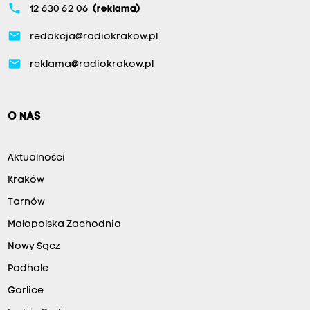
phone
12 630 62 06
(reklama)
email
redakcja@radiokrakow.pl
email
reklama@radiokrakow.pl
O NAS
Aktualności
Kraków
Tarnów
Małopolska Zachodnia
Nowy Sącz
Podhale
Gorlice