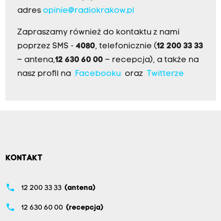
adres
opinie@radiokrakow.pl
Zapraszamy również do kontaktu z nami
poprzez SMS -
4080
, telefonicznie (
12 200 33 33
– antena,
12 630 60 00
– recepcja), a także na
nasz profil na
Facebooku
oraz
Twitterze
KONTAKT
phone
12 200 33 33
(antena)
phone
12 630 60 00
(recepcja)