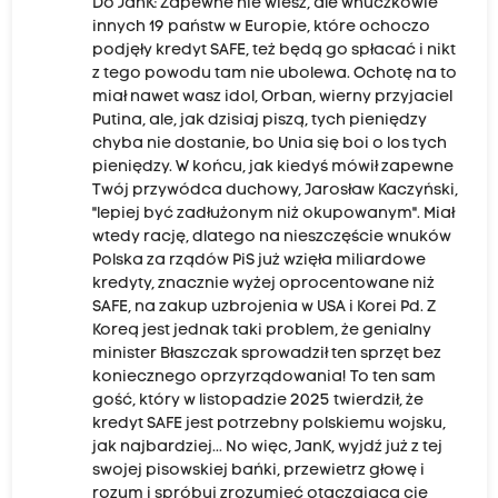
Do JanK: Zapewne nie wiesz, ale wnuczkowie
innych 19 państw w Europie, które ochoczo
podjęły kredyt SAFE, też będą go spłacać i nikt
z tego powodu tam nie ubolewa. Ochotę na to
miał nawet wasz idol, Orban, wierny przyjaciel
Putina, ale, jak dzisiaj piszą, tych pieniędzy
chyba nie dostanie, bo Unia się boi o los tych
pieniędzy. W końcu, jak kiedyś mówił zapewne
Twój przywódca duchowy, Jarosław Kaczyński,
"lepiej być zadłużonym niż okupowanym". Miał
wtedy rację, dlatego na nieszczęście wnuków
Polska za rządów PiS już wzięła miliardowe
kredyty, znacznie wyżej oprocentowane niż
SAFE, na zakup uzbrojenia w USA i Korei Pd. Z
Koreą jest jednak taki problem, że genialny
minister Błaszczak sprowadził ten sprzęt bez
koniecznego oprzyrządowania! To ten sam
gość, który w listopadzie 2025 twierdził, że
kredyt SAFE jest potrzebny polskiemu wojsku,
jak najbardziej... No więc, JanK, wyjdź już z tej
swojej pisowskiej bańki, przewietrz głowę i
rozum i spróbuj zrozumieć otaczającą cię