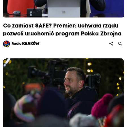
Co zamiast SAFE? Premier: uchwała rządu
pozwoli uruchomić program Polska Zbrojna
search
share
Radio
KRAKÓW