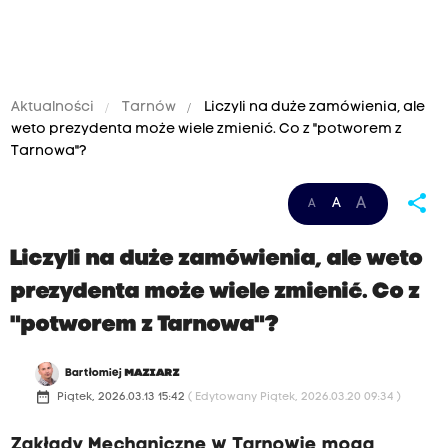
Aktualności
Tarnów
Liczyli na duże zamówienia, ale
weto prezydenta może wiele zmienić. Co z "potworem z
Tarnowa"?
share
A
A
A
Liczyli na duże zamówienia, ale weto
prezydenta może wiele zmienić. Co z
"potworem z Tarnowa"?
Bartłomiej
MAZIARZ
date_range
Piątek, 2026.03.13 15:42
( Edytowany Piątek, 2026.03.20 09:34 )
Zakłady Mechaniczne w Tarnowie mogą