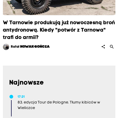
W Tarnowie produkują już nowoczesną broń
antydronową. Kiedy "potwór z Tarnowa"
trafi do armii?
search
share
Rafał
NOWAK-BOŃCZA
Najnowsze
17:21
83. edycja Tour de Pologne. Tłumy kibiców w
Wieliczce