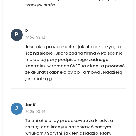
rzeczywistość.
P
P
2026-03-14
Jest takie powiedzenie - jak chcesz liczyc , to
licz na siebie . Skoro żadna firma w Polsce nie
ma do tej pory podpisanego żadnego
kontraktu w ramach SAFE ,to z kad ta pewność
ze akurat skapnęło by do Tarnowa . Nadzieją
jest matką g...
JanK
J
2026-03-14
To oni chcieliby produkować za kredyt a
spłatę tego kredytu pozostawić naszym
wnukom? Sprytni, jak ten dziadzio, który