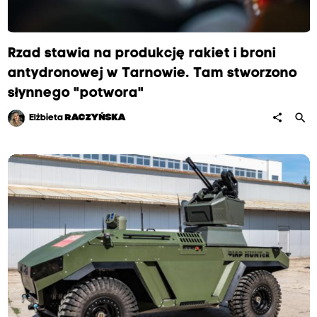
Rzad stawia na produkcję rakiet i broni
antydronowej w Tarnowie. Tam stworzono
słynnego "potwora"
search
share
Elżbieta
RACZYŃSKA