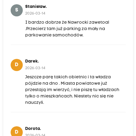
Stanisław.
S
2026-03-14
I bardzo dobrze że Nawrocki zawetoal
.Przecierz tam już parking za mały na
parkowanie samochodów.
Darek.
D
2026-03-14
Jeszcze parę takich obietnic i ta władza
pójdzie na dno . Miasta powiatowe już
przestają im wierzyć, i nie piszę tu władzach
tylko o mieszkańcach. Niestety nic się nie
nauczyli.
Dorota.
D
2026-03-14