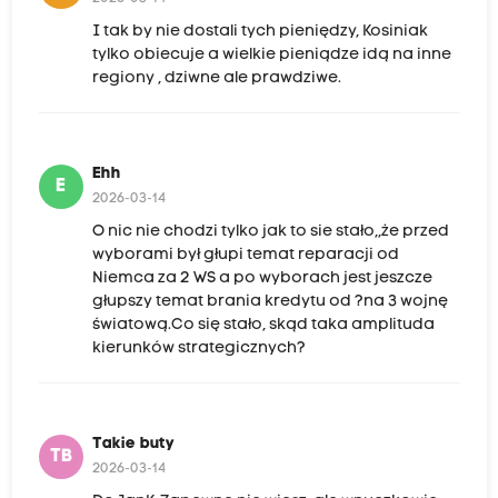
I tak by nie dostali tych pieniędzy, Kosiniak
tylko obiecuje a wielkie pieniądze idą na inne
regiony , dziwne ale prawdziwe.
Ehh
E
2026-03-14
O nic nie chodzi tylko jak to sie stało,,że przed
wyborami był głupi temat reparacji od
Niemca za 2 WS a po wyborach jest jeszcze
głupszy temat brania kredytu od ?na 3 wojnę
światową.Co się stało, skąd taka amplituda
kierunków strategicznych?
Takie buty
TB
2026-03-14