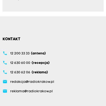
KONTAKT
phone
12 200 33 33
(antena)
phone
12 630 60 00
(recepcja)
phone
12 630 62 06
(reklama)
email
redakcja@radiokrakow.pl
email
reklama@radiokrakow.pl