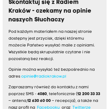
Skontaktuj się z Radiem
Kraków - czekamy na opinie
naszych Słuchaczy
Pod każdym materiałem na naszej stronie
dostępny jest przycisk, dzięki któremu
możecie Państwo wysyłać maile z opiniami.
Wszystkie będą skrupulatnie czytane i nie
pozostaną bez reakcji.
Opinie można wysyłać też bezpośrednio na
adres
opinie@radiokrakow.pl
Zapraszamy również do kontaktu z nami
poprzez SMS -
4080
, telefonicznie (
12 200 33 33
– antena,
12 630 60 00
– recepcja), a także na
nasz profil na
Facebooku
oraz
Twitterze