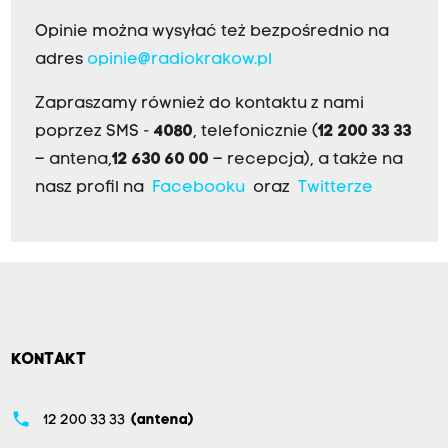
Opinie można wysyłać też bezpośrednio na
adres
opinie@radiokrakow.pl
Zapraszamy również do kontaktu z nami
poprzez SMS -
4080
, telefonicznie (
12 200 33 33
– antena,
12 630 60 00
– recepcja), a także na
nasz profil na
Facebooku
oraz
Twitterze
KONTAKT
phone
12 200 33 33
(antena)