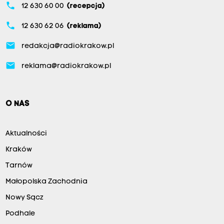
phone
12 630 60 00
(recepcja)
phone
12 630 62 06
(reklama)
email
redakcja@radiokrakow.pl
email
reklama@radiokrakow.pl
O NAS
Aktualności
Kraków
Tarnów
Małopolska Zachodnia
Nowy Sącz
Podhale