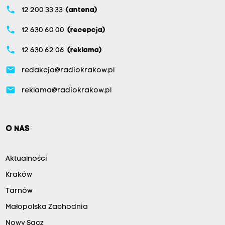
phone
12 200 33 33
(antena)
phone
12 630 60 00
(recepcja)
phone
12 630 62 06
(reklama)
email
redakcja@radiokrakow.pl
email
reklama@radiokrakow.pl
O NAS
Aktualności
Kraków
Tarnów
Małopolska Zachodnia
Nowy Sącz