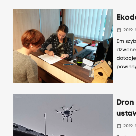
Ekod
date_range
2019-1
Im szybc
dzwonek
dotację
powinny
życie u
"kopciu
Tomasz 
Świątni
Dron
usta
date_range
2019-