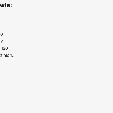
wie:
20
cy
 120
z nich
h
.