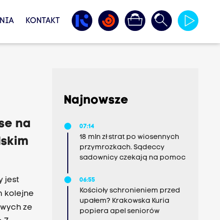
NIA
KONTAKT
Najnowsze
se na
07:14
18 mln zł strat po wiosennych
lskim
przymrozkach. Sądeccy
sadownicy czekają na pomoc
 jest
06:55
Kościoły schronieniem przed
m kolejne
upałem? Krakowska Kuria
owych ze
popiera apel seniorów