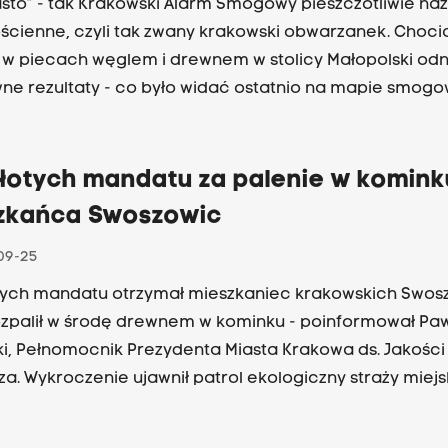
wy pieszczotliwie nazywa
ścienne, czyli tak zwany krakowski obwarzanek. Choci
 w piecach węglem i drewnem w stolicy Małopolski odn
ne rezultaty - co było widać ostatnio na mapie smogo
jako jedyne miasto w metropolii zaświecił się na zielono
nad ranem krakowianie znów nie mieli czym oddychać.
złotych mandatu za palenie w komink
zkańca Swoszowic
09-25
tych mandatu otrzymał mieszkaniec krakowskich Swos
ozpalił w środę drewnem w kominku - poinformował Pa
ki, Pełnomocnik Prezydenta Miasta Krakowa ds. Jakości
za. Wykroczenie ujawnił patrol ekologiczny straży miejsk