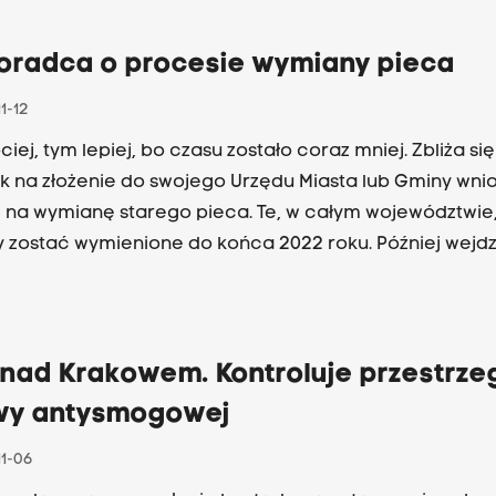
oradca o procesie wymiany pieca
1-12
iej, tym lepiej, bo czasu zostało coraz mniej. Zbliża się
 na złożenie do swojego Urzędu Miasta lub Gminy wni
 na wymianę starego pieca. Te, w całym województwie
 zostać wymienione do końca 2022 roku. Później wejdz
chwała antysmogowa dla Małopolski i korzystanie z
chów" będzie już nielegalne. Jak to zrobić krok po krok
Bździkot rozmawiał z ekodoradcą w podkrakowskich
kach Górnych Aleksandrą Piegzą.
 nad Krakowem. Kontroluje przestrze
wy antysmogowej
11-06