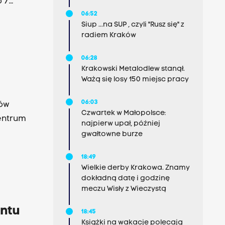
o 7
06:52
ożna też
Siup ...na SUP , czyli "Rusz się" z
alnych
radiem Kraków
ieć, że
06:28
Krakowski Metalodlew stanął.
m
Ważą się losy 150 miejsc pracy
ulak. W
cy
06:03
łów
Czwartek w Małopolsce:
entrum
najpierw upał, później
gwałtowne burze
18:49
Wielkie derby Krakowa. Znamy
kiej i
dokładną datę i godzinę
meczu Wisły z Wieczystą
entu
18:45
Książki na wakacje polecają