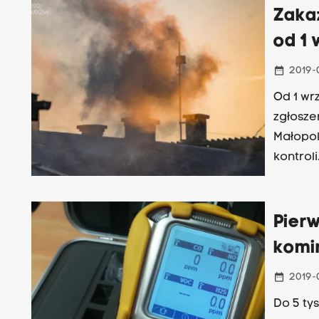
Zaka
od 1 
date_range
2019-
Od 1 wr
zgłosze
Małopol
kontroli
dostało
pozosta
Pierw
komi
date_range
2019-
Do 5 ty