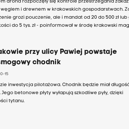
em drona rozpoczęły się kontrole przestrzegania zaka
 węglem i drewnem w krakowskich gospodarstwach. Z
enie grozi pouczenie, ale i mandat od 20 do 500 zł lub
ości do 5 tys. zł - poinformował w środę krakowski magi
kowie przy ulicy Pawiej powstaje
smogowy chodnik
10-15
azie inwestycja pilotażowa. Chodnik będzie miał długoś
 Jego betonowe płyty wyłapują szkodliwe pyły, dzięki
ści tytanu.