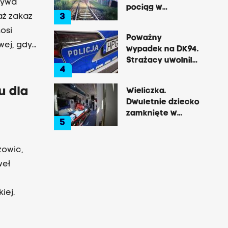
pociąg w
3
aż zakaz
Rzozowie.
Utrudnienia na
osi
Poważny
trasie do Krakowa
wej, gdy
wypadek na DK94.
 - to w
Strażacy uwolnili
4
zakleszczonego
 Skąd ten
kierowcę
u dla
Wieliczka.
Dwuletnie dziecko
zamknięte w
5
nagrzanym aucie,
matka była na
zakupach
zowic,
weł
iej.