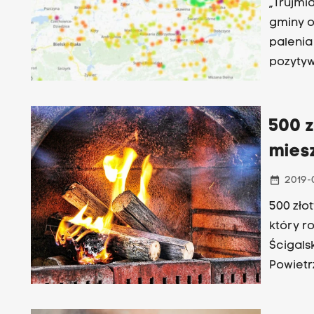
„Trujmiasto” - tak Krakowski Alarm Smogo
gminy o
palenia
pozytyw
Kraków 
nocy i 
smog?
500 
mies
date_range
2019-
500 zło
który r
Ścigals
Powietr