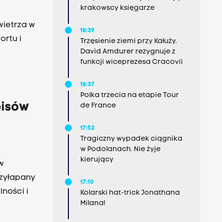
krakowscy księgarze
ietrza w
18:39
ortu i
Trzęsienie ziemi przy Kałuży.
David Amdurer rezygnuje z
funkcji wiceprezesa Cracovii
18:37
Polka trzecia na etapie Tour
pisów
de France
17:52
Tragiczny wypadek ciągnika
w Podolanach. Nie żyje
kierujący
w
rzyłapany
17:10
ności i
Kolarski hat-trick Jonathana
Milana!