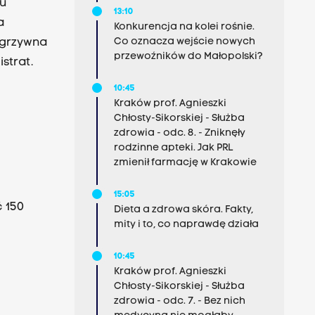
zu
13:10
a
Konkurencja na kolei rośnie.
Co oznacza wejście nowych
 grzywna
przewoźników do Małopolski?
strat.
10:45
Kraków prof. Agnieszki
Chłosty-Sikorskiej - Służba
zdrowia - odc. 8. - Zniknęły
rodzinne apteki. Jak PRL
zmienił farmację w Krakowie
15:05
ć 150
Dieta a zdrowa skóra. Fakty,
mity i to, co naprawdę działa
10:45
Kraków prof. Agnieszki
Chłosty-Sikorskiej - Służba
zdrowia - odc. 7. - Bez nich