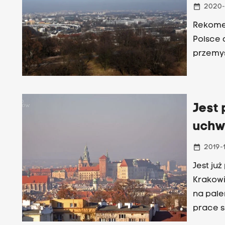
date_range
2020-
Rekomen
Polsce 
przemys
Jest
uchw
date_range
2019-
Jest ju
Krakowi
na pale
prace s