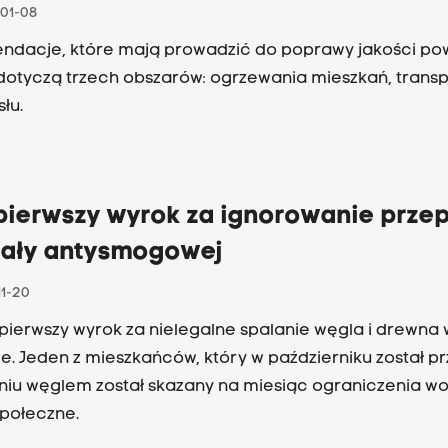
01-08
dacje, które mają prowadzić do poprawy jakości pow
dotyczą trzech obszarów: ogrzewania mieszkań, transp
łu.
 pierwszy wyrok za ignorowanie prze
ały antysmogowej
11-20
ż pierwszy wyrok za nielegalne spalanie węgla i drewna 
e. Jeden z mieszkańców, który w październiku został p
niu węglem został skazany na miesiąc ograniczenia wol
połeczne.