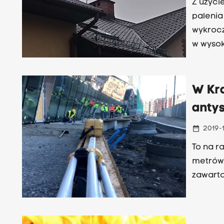
Z użyci
palenia
wykrocz
w wysok
W Kra
anty
date_range
2019-
To na r
metrów.
zawarto