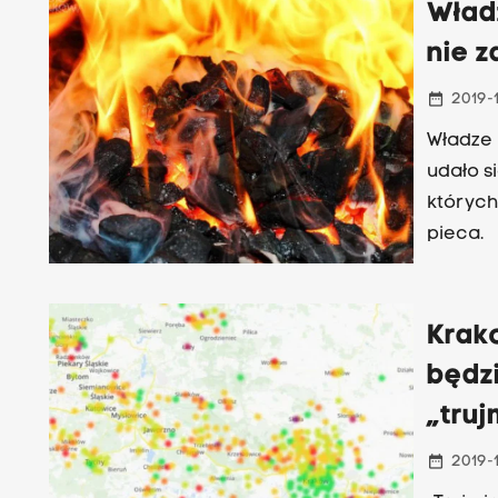
Wład
nie z
date_range
2019-
Władze
udało s
których
pieca.
Krak
będz
„truj
date_range
2019-