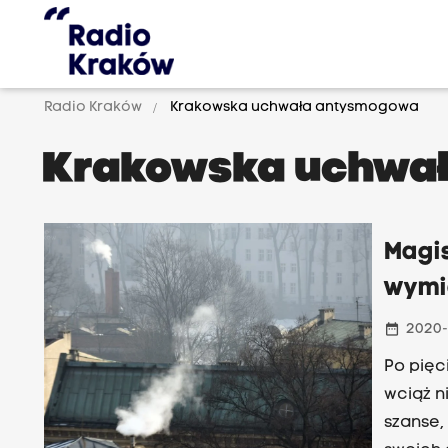
Radio Kraków
Krakowska uchwała antysmogowa
Krakowska uchwa
Magi
wymi
date_range
2020-
Po pięc
wciąż n
szanse,