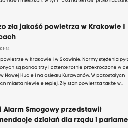
domów i mieszkań. W tym roku na ten cel przeznaczon
ów złotych. W ramach przygotowywanych programów m
ić dom albo zamontować system bazujący na odnawi
h energii. Jak skorzystać z dotacji i czy można powiedz
o zła jakość powietrza w Krakowie i
ujący od pół roku zakaz palenia węglem i drewnem w
icach
e działa - o tym z Pawłem Ścigalskim - pełnomocnikie
nta Krakowa do spraw smogu rozmawiała Joanna Orsz
01-14
ięciu lat w Krakowie udało się wymienić ponad 20 tysię
 powietrze w Krakowie i w Skawinie. Normy stężenia py
 węglowych.
onych są ponad trzy i czterokrotnie przekroczone w c
 w Nowej Hucie i na osiedlu Kurdwanów. W pozostałych
ch miasta niewiele lepiej. Zły stan powietrza także w
owskiej Skawinie, zaledwie dostateczny w Oświęcimiu.
e mniejsze przekroczenia normy także w Suchej Beskidz
ączu. Bez smogu południe regionu - Tarnów i Olkusz.
ki Alarm Smogowy przedstawił
mendacje działań dla rządu i parlam