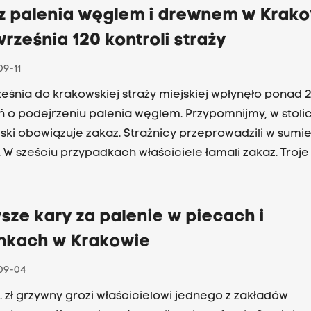
z palenia węglem i drewnem w Krako
września 120 kontroli straży
09-11
ześnia do krakowskiej straży miejskiej wpłynęło ponad 
ń o podejrzeniu palenia węglem. Przypomnijmy, w stoli
ski obowiązuje zakaz. Strażnicy przeprowadzili w sumie
. W sześciu przypadkach właściciele łamali zakaz. Troje 
 mandaty o łącznej kwocie siedmiuset złotych. W trzec
łych przypadkach sprawa została skierowana do sądu
sze kary za palenie w piecach i
nkach w Krakowie
09-04
s. zł grzywny grozi właścicielowi jednego z zakładów