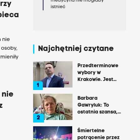
medycyna nie mogłaby
rzy
istnieć
pieca
 nie
Najchętniej czytane
 osoby,
ymieniły
Przedterminowe
wybory w
Krakowie. Jest
1
decyzja Łukasza
 nie
Gibały
Barbara
z
Gawryluk: To
ostatnia szansa,
2
by opowiedzieć o
tej okrutnej
Śmiertelne
chorobie
potrącenie przez