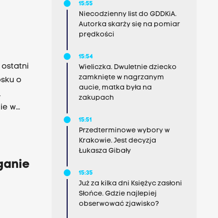
15:55
Niecodzienny list do GDDKiA.
Autorka skarży się na pomiar
prędkości
15:54
 ostatni
Wieliczka. Dwuletnie dziecko
zamknięte w nagrzanym
osku o
aucie, matka była na
,
zakupach
ie w
15:51
Przedterminowe wybory w
u? O tym
Krakowie. Jest decyzja
Łukasza Gibały
ganie
15:35
Już za kilka dni Księżyc zasłoni
Słońce. Gdzie najlepiej
obserwować zjawisko?