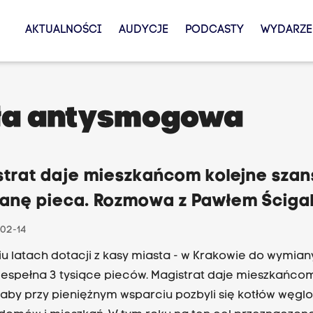
AKTUALNOŚCI
AUDYCJE
PODCASTY
WYDARZE
ła antysmogowa
strat daje mieszkańcom kolejne szan
anę pieca. Rozmowa z Pawłem Ściga
02-14
iu latach dotacji z kasy miasta - w Krakowie do wymiany
iespełna 3 tysiące pieców. Magistrat daje mieszkańco
 aby przy pieniężnym wsparciu pozbyli się kotłów węgl