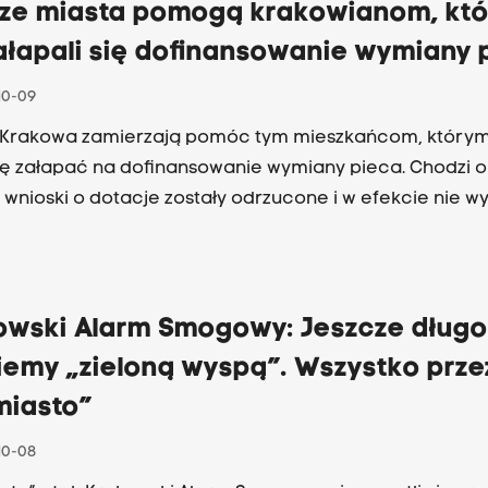
ze miasta pomogą krakowianom, któ
ałapali się dofinansowanie wymiany 
10-09
 Krakowa zamierzają pomóc tym mieszkańcom, którym
ię załapać na dofinansowanie wymiany pieca. Chodzi o
 wnioski o dotacje zostały odrzucone i w efekcie nie w
owski Alarm Smogowy: Jeszcze długo
iemy „zieloną wyspą”. Wszystko prze
miasto”
10-08