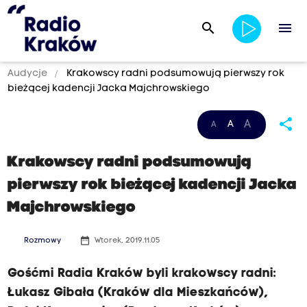
search
menu
Audycje
Krakowscy radni podsumowują pierwszy rok
bieżącej kadencji Jacka Majchrowskiego
share
A
A
A
Krakowscy radni podsumowują
pierwszy rok bieżącej kadencji Jacka
Majchrowskiego
date_range
Rozmowy
Wtorek, 2019.11.05
Gośćmi Radia Kraków byli krakowscy radni:
Łukasz Gibała (Kraków dla Mieszkańców),