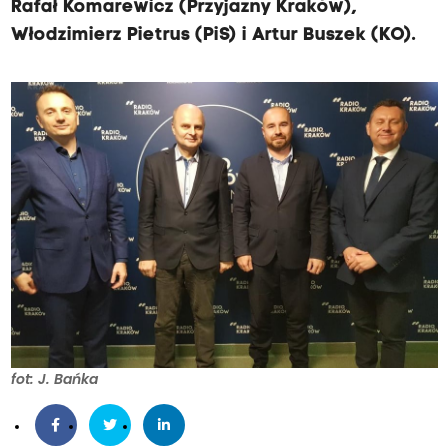
Rafał Komarewicz (Przyjazny Kraków),
Włodzimierz Pietrus (PiS) i Artur Buszek (KO).
fot: J. Bańka