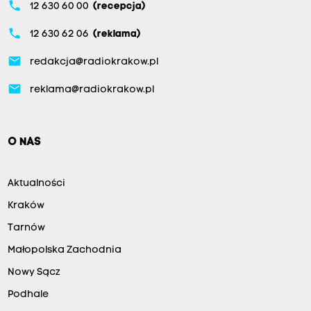
phone
12 630 60 00
(recepcja)
phone
12 630 62 06
(reklama)
email
redakcja@radiokrakow.pl
email
reklama@radiokrakow.pl
O NAS
Aktualności
Kraków
Tarnów
Małopolska Zachodnia
Nowy Sącz
Podhale