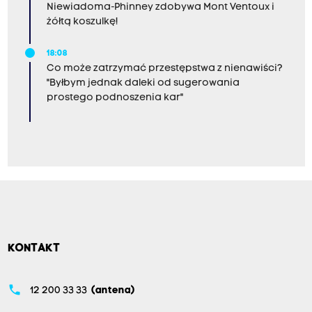
Niewiadoma-Phinney zdobywa Mont Ventoux i
żółtą koszulkę!
18:08
Co może zatrzymać przestępstwa z nienawiści?
"Byłbym jednak daleki od sugerowania
prostego podnoszenia kar"
KONTAKT
phone
12 200 33 33
(antena)