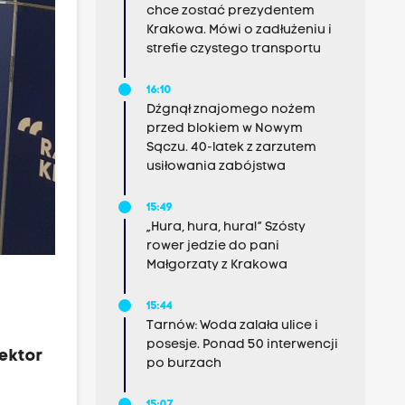
chce zostać prezydentem
Krakowa. Mówi o zadłużeniu i
strefie czystego transportu
16:10
Dźgnął znajomego nożem
przed blokiem w Nowym
Sączu. 40-latek z zarzutem
usiłowania zabójstwa
15:49
„Hura, hura, hura!” Szósty
rower jedzie do pani
Małgorzaty z Krakowa
15:44
Tarnów: Woda zalała ulice i
posesje. Ponad 50 interwencji
pektor
po burzach