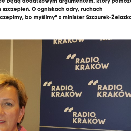
lsce będą dodatkowym argumentem, który pomoż
szczepień. O ogniskach odry, ruchach
czepimy, bo myślimy" z minister Szczurek-Żelazk