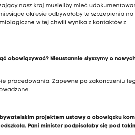
ający nasz kraj musieliby mieć udokumentowa
y miesiące okresie odbywałoby te szczepienia na
miologiczne w tej chwili wynika z kontaktów z
ząć obowiązywać? Nieustannie słyszymy o nowyc
tapie procedowania. Zapewne po zakończeniu te
rowadzone.
bywatelskim projektem ustawy o obowiązku kom
zedszkola. Pani minister podpisałaby się pod taki