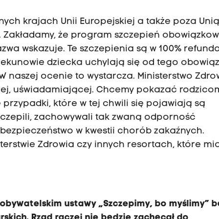
nych krajach Unii Europejskiej a także poza Uni
rd. Zakładamy, że program szczepień obowiązko
zwa wskazuje. Te szczepienia są w 100% refun
piekunowie dziecka uchylają się od tego obowiąz
 W naszej ocenie to wystarcza. Ministerstwo Zdro
yjnej, uświadamiającej. Chcemy pokazać rodzicom
przypadki, które w tej chwili się pojawiają są
zczepili, zachowywali tak zwaną odporność
 bezpieczeństwo w kwestii chorób zakaźnych.
terstwie Zdrowia czy innych resortach, które mi
 obywatelskim ustawy „Szczepimy, bo myślimy” b
skich. Rząd raczej nie będzie zachęcał do