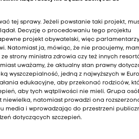
 tej sprawy. Jeżeli powstanie taki projekt, mu
glądał. Decyzję o procedowaniu tego projektu
apewne projekt obywatelski, więc parlamentarzy
owi. Natomiast ja, mówiąc, że nie pracujemy, ma
ze strony ministra zdrowia czy też innych resort
miast uważamy, że aktualny stan prawny dotyc
ką wyszczepialność, jedną z najwyższych w Euro
ziałania edukacyjne, aby przekonać rodziców, kt
ień, aby tych wątpliwości nie mieli. Grupa osó
t niewielka, natomiast prowadzi ona rozszerzon
u media i wprowadzając do przestrzeni publicz
rdzeń dotyczących szczepień.