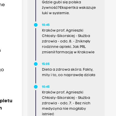
Gdzie gubi się polska
ne
żywność?Ekspertka wskazuje
luki w systemie.
10:45
Kraków prof. Agnieszki
Chłosty-Sikorskiej - Służba
zdrowia - odc. 8. - Zniknęły
rodzinne apteki. Jak PRL
h
zmienił farmację w Krakowie
15:05
go
Dieta a zdrowa skóra. Fakty,
mity i to, co naprawdę działa
10:45
Kraków prof. Agnieszki
Chłosty-Sikorskiej - Służba
pletu
zdrowia - odc. 7. - Bez nich
m
medycyna nie mogłaby
istnieć