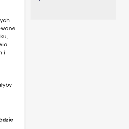
ą
wych
dowane
ku,
wia
 i
ałyby
ędzie