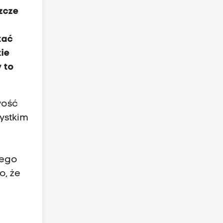
szcze
tać
kie
 to
wość
ystkim
Tego
o, że