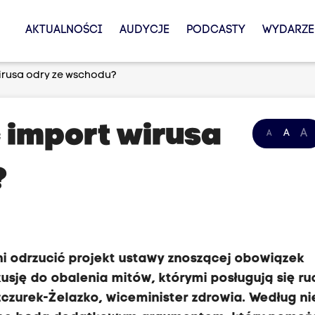
AKTUALNOŚCI
AUDYCJE
PODCASTY
WYDARZE
irusa odry ze wschodu?
 import wirusa
A
A
A
?
ni odrzucić projekt ustawy znoszącej obowiązek
kusję do obalenia mitów, którymi posługują się ru
zurek-Żelazko, wiceminister zdrowia. Według nie