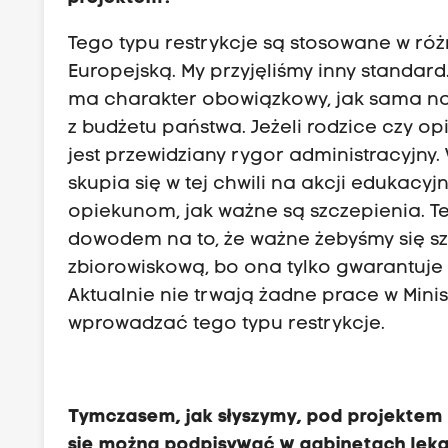
Tego typu restrykcje są stosowane w róż
Europejską. My przyjęliśmy inny standa
ma charakter obowiązkowy, jak sama na
z budżetu państwa. Jeżeli rodzice czy o
jest przewidziany rygor administracyjny.
skupia się w tej chwili na akcji edukac
opiekunom, jak ważne są szczepienia. Te 
dowodem na to, że ważne żebyśmy się s
zbiorowiskową, bo ona tylko gwarantuje
Aktualnie nie trwają żadne prace w Minis
wprowadzać tego typu restrykcje.
Tymczasem, jak słyszymy, pod projektem
się można podpisywać w gabinetach lekar