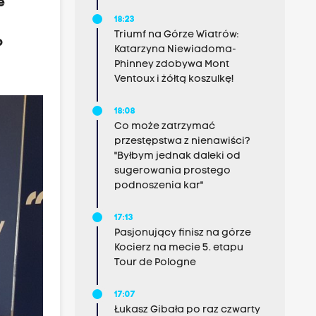
e
18:23
Triumf na Górze Wiatrów:
o
Katarzyna Niewiadoma-
Phinney zdobywa Mont
Ventoux i żółtą koszulkę!
18:08
Co może zatrzymać
przestępstwa z nienawiści?
"Byłbym jednak daleki od
sugerowania prostego
podnoszenia kar"
17:13
Pasjonujący finisz na górze
Kocierz na mecie 5. etapu
Tour de Pologne
17:07
Łukasz Gibała po raz czwarty