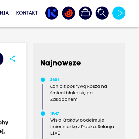
NIA
KONTAKT
share
Najnowsze
21:01
Łania z pokrywą kosza na
śmieci błąka się po
Zakopanem
19:47
Wisła Kraków podejmuje
chy
imienniczkę z Płocka. Relacja
j,
LIVE