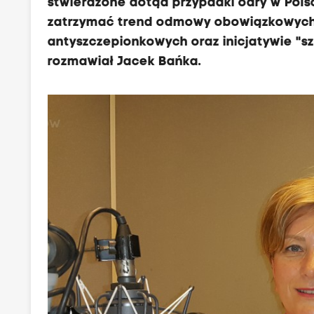
stwierdzone dotąd przypadki odry w Po
zatrzymać trend odmowy obowiązkowych 
antyszczepionkowych oraz inicjatywie "sz
rozmawiał Jacek Bańka.