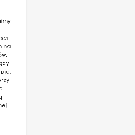
simy
ści
m na
ów,
zący
pie.
órzy
b
ą
nej