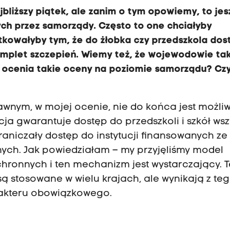
jbliższy piątek, ale zanim o tym opowiemy, to je
h przez samorządy. Często to one chciałyby
tkowałyby tym, że do żłobka czy przedszkola dos
komplet szczepień. Wiemy też, że wojewodowie ta
ni ocenia takie oceny na poziomie samorządu? Czy
nym, w mojej ocenie, nie do końca jest możli
cja gwarantuje dostęp do przedszkoli i szkół wsz
raniczały dostęp do instytucji finansowanych ze
nych. Jak powiedziałam – my przyjęliśmy model
ronnych i ten mechanizm jest wystarczający. 
ą stosowane w wielu krajach, ale wynikają z teg
rakteru obowiązkowego.