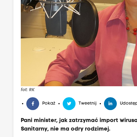
fot: RK
Pokaż
Tweetnij
Udostęp
Pani minister, jak zatrzymać import wiru
Sanitarny, nie ma odry rodzimej.