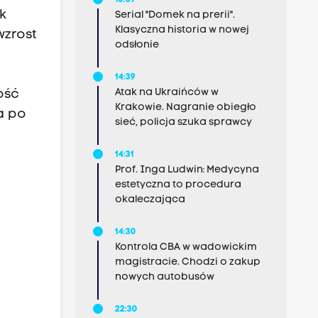
15:07
k
Serial "Domek na prerii".
Klasyczna historia w nowej
wzrost
odsłonie
14:39
Atak na Ukraińców w
ość
Krakowie. Nagranie obiegło
a po
sieć, policja szuka sprawcy
14:31
Prof. Inga Ludwin: Medycyna
estetyczna to procedura
okaleczająca
14:30
Kontrola CBA w wadowickim
magistracie. Chodzi o zakup
nowych autobusów
22:30