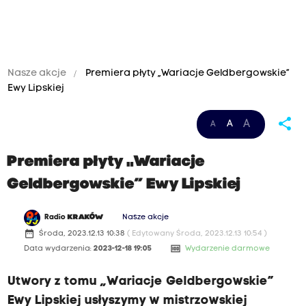
Nasze akcje
Premiera płyty „Wariacje Geldbergowskie”
Ewy Lipskiej
share
A
A
A
Premiera płyty „Wariacje
Geldbergowskie” Ewy Lipskiej
Radio
KRAKÓW
Nasze akcje
date_range
Środa, 2023.12.13 10:38
( Edytowany Środa, 2023.12.13 10:54 )
money
Data wydarzenia:
2023-12-18 19:05
Wydarzenie darmowe
Utwory z tomu „Wariacje Geldbergowskie”
Ewy Lipskiej usłyszymy w mistrzowskiej