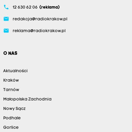
phone
12 630 62 06
(reklama)
email
redakcja@radiokrakow.pl
email
reklama@radiokrakow.pl
O NAS
Aktualności
Kraków
Tarnów
Małopolska Zachodnia
Nowy Sącz
Podhale
Gorlice