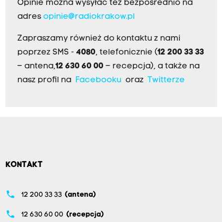
Opinie można wysyłać też bezpośrednio na
adres
opinie@radiokrakow.pl
Zapraszamy również do kontaktu z nami
poprzez SMS -
4080
, telefonicznie (
12 200 33 33
– antena,
12 630 60 00
– recepcja), a także na
nasz profil na
Facebooku
oraz
Twitterze
KONTAKT
phone
12 200 33 33
(antena)
phone
12 630 60 00
(recepcja)