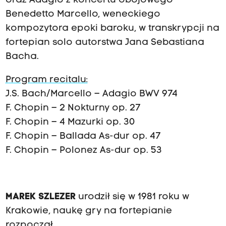
oraz Adagio z koncertu obojowego
Benedetto Marcello, weneckiego
kompozytora epoki baroku, w transkrypcji na
fortepian solo autorstwa Jana Sebastiana
Bacha.
Program recitalu:
J.S. Bach/Marcello – Adagio BWV 974
F. Chopin – 2 Nokturny op. 27
F. Chopin – 4 Mazurki op. 30
F. Chopin – Ballada As-dur op. 47
F. Chopin – Polonez As-dur op. 53
MAREK SZLEZER
urodził się w 1981 roku w
Krakowie, naukę gry na fortepianie
rozpoczął