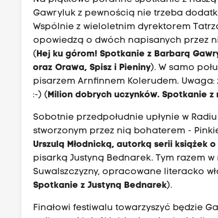
Gawryluk z pewnością nie trzeba dodat
Wspólnie z wieloletnim dyrektorem Tat
opowiedzą o dwóch napisanych przez nich
(
Hej ku górom! Spotkanie z Barbarą Gawry
oraz Orawa, Spisz i Pieniny
). W samo połu
pisarzem Arnfinnem Kolerudem. Uwaga: 
:-)
(
Milion dobrych uczynków. Spotkanie 
Sobotnie przedpołudnie upłynie w Radiu
stworzonym przez nią bohaterem - Pinki
Urszulą Młodnicką, autorką serii książek o
pisarką Justyną Bednarek. Tym razem w ro
Suwalszczyzny, opracowane literacko wł
Spotkanie z Justyną Bednarek
).
Finałowi festiwalu towarzyszyć będzie 