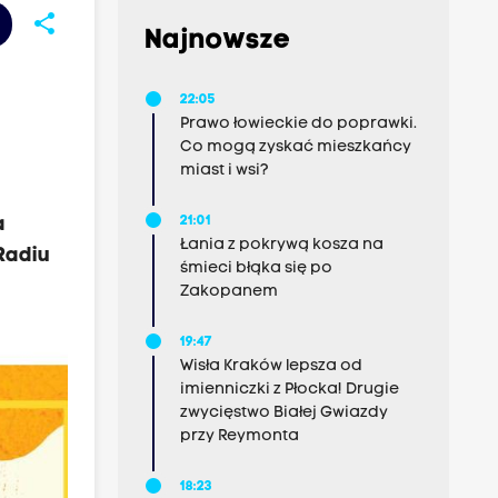
share
Najnowsze
22:05
Prawo łowieckie do poprawki.
Co mogą zyskać mieszkańcy
miast i wsi?
a
21:01
Łania z pokrywą kosza na
Radiu
śmieci błąka się po
Zakopanem
19:47
Wisła Kraków lepsza od
imienniczki z Płocka! Drugie
zwycięstwo Białej Gwiazdy
przy Reymonta
18:23