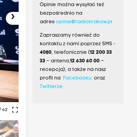
Opinie można wysyłać też
bezpośrednio na
›
adres
opinie@radiokrakow.pl
Zapraszamy również do
kontaktu z nami poprzez SMS -
4080
, telefonicznie (
12 200 33
33
– antena,
12 630 60 00
–
recepcja), a także na nasz
profil na
Facebooku
oraz
Twitterze
crop_free
/ 62