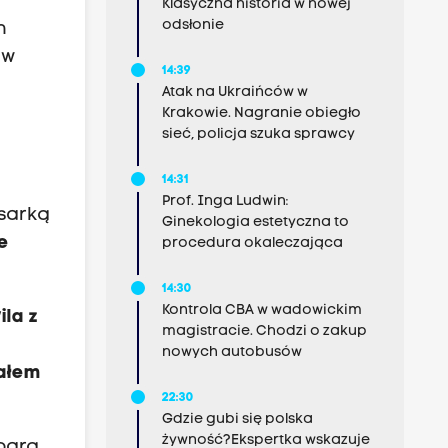
Klasyczna historia w nowej
odsłonie
h
 w
14:39
Atak na Ukraińców w
Krakowie. Nagranie obiegło
sieć, policja szuka sprawcy
14:31
Prof. Inga Ludwin:
isarką
Ginekologia estetyczna to
e
procedura okaleczająca
14:30
Kontrola CBA w wadowickim
ila z
magistracie. Chodzi o zakup
nowych autobusów
fałem
22:30
Gdzie gubi się polska
żywność?Ekspertka wskazuje
barą