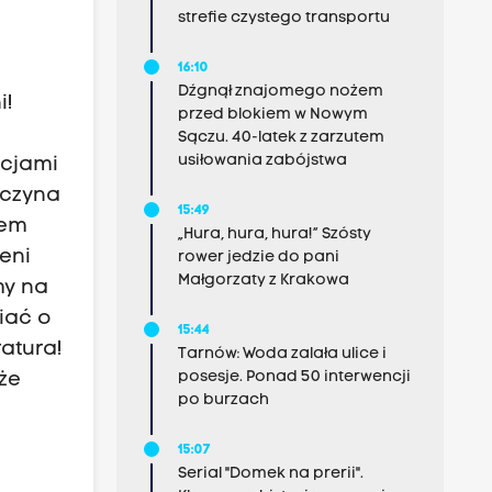
strefie czystego transportu
16:10
Dźgnął znajomego nożem
i!
przed blokiem w Nowym
Sączu. 40-latek z zarzutem
usiłowania zabójstwa
racjami
zaczyna
15:49
sem
„Hura, hura, hura!” Szósty
ieni
rower jedzie do pani
Małgorzaty z Krakowa
my na
iać o
15:44
ratura!
Tarnów: Woda zalała ulice i
posesje. Ponad 50 interwencji
 że
po burzach
15:07
Serial "Domek na prerii".