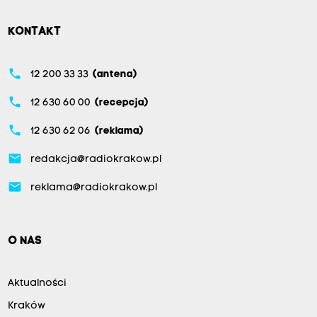
KONTAKT
phone
12 200 33 33
(antena)
phone
12 630 60 00
(recepcja)
phone
12 630 62 06
(reklama)
email
redakcja@radiokrakow.pl
email
reklama@radiokrakow.pl
O NAS
Aktualności
Kraków