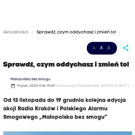
Aktualności
Sprawdź, czym oddychasz i zmień to!
share
A
A
A
Sprawdź, czym oddychasz i zmień to!
Małopolska bez smogu
date_range
Piątek, 2020.11.06 15:49
( Edytowany Poniedziałek, 2021.05.31 08:57 )
Od 13 listopada do 19 grudnia kolejna edycja
akcji Radia Kraków i Polskiego Alarmu
Smogowego „Małopolska bez smogu”