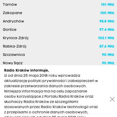
Tarnów
101 MHz
Zakopane
100 MHz
Andrychów
98.8 MHz
Gorlice
97.4 MHz
Krynica-Zdrój
102.1 MHz
Rabka-Zdrój
87.6 MHz
Szczawnica
90 MHz
Nowy Sącz
90 MHz
Radio Kraków informuje,
iż od dnia 25 maja 2018 roku wprowadza
aktualizację polityki prywatności i zabezpieczeń w
zakresie przetwarzania danych osobowych.
Niniejsza informacja ma na celu zapoznanie
osoby korzystające z Portalu Radia Kraków oraz
słuchaczy Radia Kraków ze szczegółami
stosowanych przez Radio Kraków technologii oraz
RADIO KRAKÓW SA. Aleja Juliusza Słowackiego 22, 30-007
z przepisami o ochronie danych osobowych,