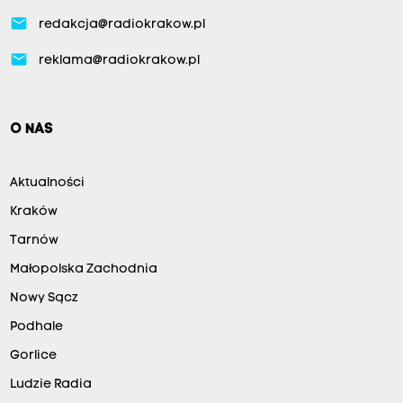
email
redakcja@radiokrakow.pl
email
reklama@radiokrakow.pl
O NAS
Aktualności
Kraków
Tarnów
Małopolska Zachodnia
Nowy Sącz
Podhale
Gorlice
Ludzie Radia