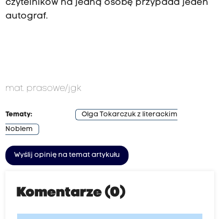
czytelników na jedną osobę przypada jeden
autograf.
mat. prasowe/jgk
Tematy:
Olga Tokarczuk z literackim
Noblem
Wyślij opinię na temat artykułu
Komentarze (0)