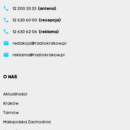
phone
12 200 33 33
(antena)
phone
12 630 60 00
(recepcja)
phone
12 630 62 06
(reklama)
email
redakcja@radiokrakow.pl
email
reklama@radiokrakow.pl
O NAS
Aktualności
Kraków
Tarnów
Małopolska Zachodnia