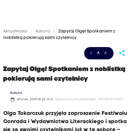
Aktualności
Kultura
Zapytaj Olgę! Spotkaniem z
noblistką pokierują sami czytelnicy
share
A
A
A
Zapytaj Olgę! Spotkaniem z noblistką
pokierują sami czytelnicy
Kultura
date_range
Wtorek, 2019.10.22 13:11
( Edytowany Poniedziałek, 2021.05.31 01:10 )
Olga Tokarczuk przyjęła zaproszenie Festiwalu
Conrada i Wydawnictwa Literackiego i spotka
się ze swoimi czytelnikami już w tę sobotę –