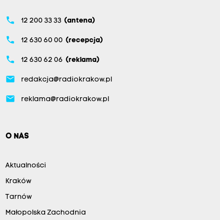
phone
12 200 33 33
(antena)
phone
12 630 60 00
(recepcja)
phone
12 630 62 06
(reklama)
email
redakcja@radiokrakow.pl
email
reklama@radiokrakow.pl
O NAS
Aktualności
Kraków
Tarnów
Małopolska Zachodnia