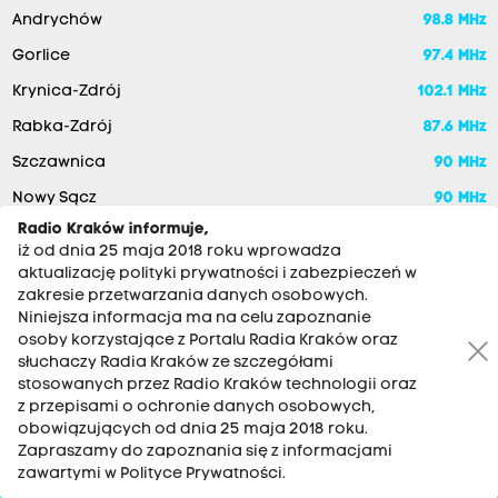
Andrychów
98.8 MHz
Gorlice
97.4 MHz
Krynica-Zdrój
102.1 MHz
Rabka-Zdrój
87.6 MHz
Szczawnica
90 MHz
Nowy Sącz
90 MHz
Radio Kraków informuje,
iż od dnia 25 maja 2018 roku wprowadza
aktualizację polityki prywatności i zabezpieczeń w
zakresie przetwarzania danych osobowych.
Niniejsza informacja ma na celu zapoznanie
osoby korzystające z Portalu Radia Kraków oraz
słuchaczy Radia Kraków ze szczegółami
stosowanych przez Radio Kraków technologii oraz
RADIO KRAKÓW SA. Aleja Juliusza Słowackiego 22, 30-007
z przepisami o ochronie danych osobowych,
Kraków
obowiązujących od dnia 25 maja 2018 roku.
Zapraszamy do zapoznania się z informacjami
Antena: 12 200 33 33
zawartymi w Polityce Prywatności.