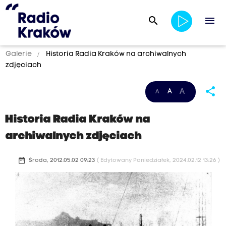
search
menu
Galerie
Historia Radia Kraków na archiwalnych
zdjęciach
share
A
A
A
Historia Radia Kraków na
archiwalnych zdjęciach
date_range
Środa, 2012.05.02 09:23
( Edytowany Poniedziałek, 2024.02.12 13:26 )