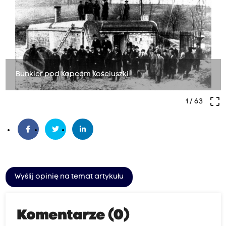
Bunkier pod Kopcem Kościuszki
crop_free
1
/ 63
Wyślij opinię na temat artykułu
Komentarze (0)