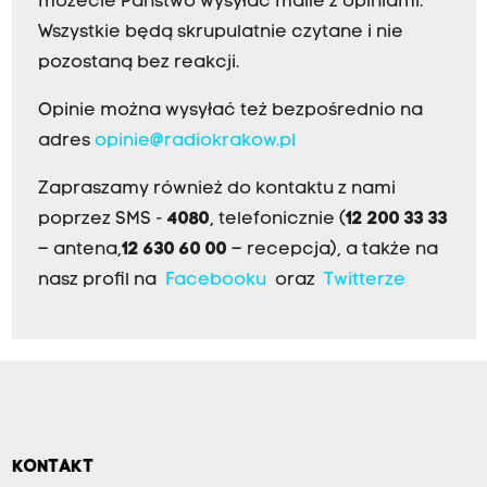
możecie Państwo wysyłać maile z opiniami.
Wszystkie będą skrupulatnie czytane i nie
pozostaną bez reakcji.
Opinie można wysyłać też bezpośrednio na
adres
opinie@radiokrakow.pl
Zapraszamy również do kontaktu z nami
poprzez SMS -
4080
, telefonicznie (
12 200 33 33
– antena,
12 630 60 00
– recepcja), a także na
nasz profil na
Facebooku
oraz
Twitterze
KONTAKT