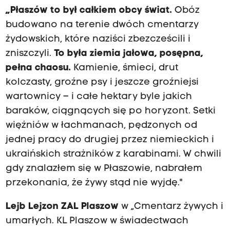
„Płaszów to był całkiem obcy świat.
Obóz
budowano na terenie dwóch cmentarzy
żydowskich, które naziści zbezcześcili i
zniszczyli.
To była ziemia jałowa, posępna,
pełna chaosu.
Kamienie, śmieci, drut
kolczasty, groźne psy i jeszcze groźniejsi
wartownicy – i całe hektary byle jakich
baraków, ciągnących się po horyzont. Setki
więźniów w łachmanach, pędzonych od
jednej pracy do drugiej przez niemieckich i
ukraińskich strażników z karabinami. W chwili
gdy znalazłem się w Płaszowie, nabrałem
przekonania, że żywy stąd nie wyjdę."
Lejb Lejzon ZAL Plaszow
w „Cmentarz żywych i
umarłych. KL Plaszow w świadectwach