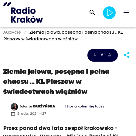
search
menu
Audycje
Ziemia jałowa, posępna i pełna chaosu … KL
Plaszow w świadectwach więźniów
share
A
A
A
Ziemia jałowa, posępna i pełna
chaosu … KL Plaszow w
świadectwach więźniów
Jolanta
DRUŻYŃSKA
Historia kołem się toczy
date_range
Środa, 2024.11.27
Przez ponad dwa lata zespół krakowsko -