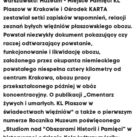
warszawsko: Muzeum - Miejsce Pamięci KL
Plaszow w Krakowie i Ośrodek KARTA
zestawiał setki zapisków wspomnień, relacji
zeznań byłych więźniów płaszowskiego obozu.
Powstał niezwykły dokument pokazujący czy
raczej odtwarzający powstanie,
funkcjonowanie i likwidację obozu,
założonego przez okupanta niemieckiego
powstałego niespełna cztery kilometry od
centrum Krakowa, obozu pracy
przekształconego później w obóz
koncentracyjny. O publikacji „Cmentarz
żywych i umarłych. KL Plaszow w
świadectwach więźniów" a także o pierwszym
numerze Rocznika Muzeum poświęconego
„Studiom nad "Obszarami Historii i Pamięci” w