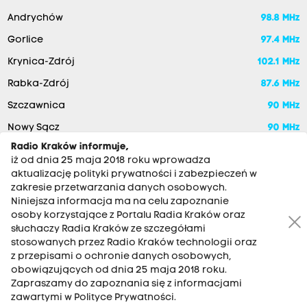
Andrychów
98.8 MHz
Gorlice
97.4 MHz
Krynica-Zdrój
102.1 MHz
Rabka-Zdrój
87.6 MHz
Szczawnica
90 MHz
Nowy Sącz
90 MHz
Radio Kraków informuje,
iż od dnia 25 maja 2018 roku wprowadza
aktualizację polityki prywatności i zabezpieczeń w
zakresie przetwarzania danych osobowych.
Niniejsza informacja ma na celu zapoznanie
osoby korzystające z Portalu Radia Kraków oraz
słuchaczy Radia Kraków ze szczegółami
stosowanych przez Radio Kraków technologii oraz
RADIO KRAKÓW SA. Aleja Juliusza Słowackiego 22, 30-007
z przepisami o ochronie danych osobowych,
Kraków
obowiązujących od dnia 25 maja 2018 roku.
Zapraszamy do zapoznania się z informacjami
Antena: 12 200 33 33
zawartymi w Polityce Prywatności.