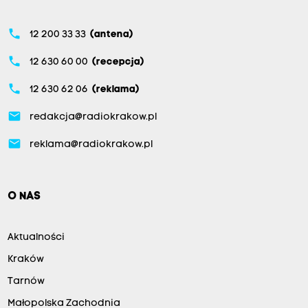
phone
12 200 33 33
(antena)
phone
12 630 60 00
(recepcja)
phone
12 630 62 06
(reklama)
email
redakcja@radiokrakow.pl
email
reklama@radiokrakow.pl
O NAS
Aktualności
Kraków
Tarnów
Małopolska Zachodnia