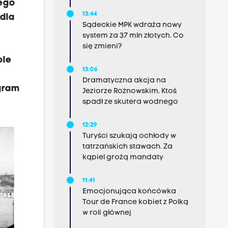
iego
13:44
 dla
Sądeckie MPK wdraża nowy
system za 37 mln złotych. Co
się zmieni?
ole
13:06
Dramatyczna akcja na
ogram
Jeziorze Rożnowskim. Ktoś
spadł ze skutera wodnego
12:29
Turyści szukają ochłody w
tatrzańskich stawach. Za
kąpiel grożą mandaty
11:41
Emocjonująca końcówka
Tour de France kobiet z Polką
w roli głównej