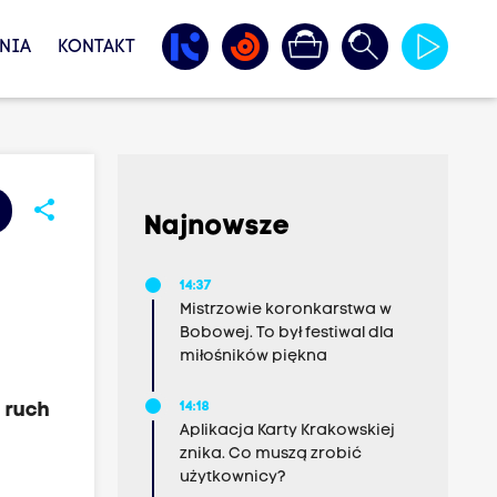
NIA
KONTAKT
share
Najnowsze
14:37
Mistrzowie koronkarstwa w
Bobowej. To był festiwal dla
miłośników piękna
 ruch
14:18
Aplikacja Karty Krakowskiej
znika. Co muszą zrobić
użytkownicy?