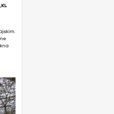
„KL
ajskim.
zne
okna