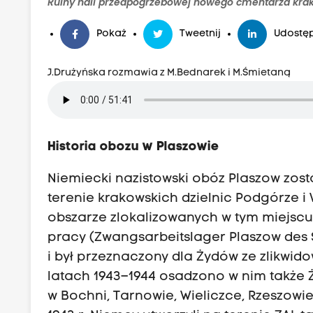
Ruiny hali przedpogrzebowej nowego cmentarza krako
Pokaż
Tweetnij
Udostęp
J.Drużyńska rozmawia z M.Bednarek i M.Śmietaną
Historia obozu w Plaszowie
Niemiecki nazistowski obóz Plaszow zost
terenie krakowskich dzielnic Podgórze 
obszarze zlokalizowanych w tym miejscu
pracy (Zwangsarbeitslager Plaszow des SS
i był przeznaczony dla Żydów ze zlikwi
latach 1943–1944 osadzono w nim także 
w Bochni, Tarnowie, Wieliczce, Rzeszowi