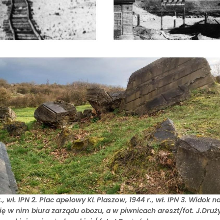
, wł. IPN 2. Plac apelowy KL Plaszow, 1944 r., wł. IPN 3. Widok n
ę w nim biura zarządu obozu, a w piwnicach areszt/fot. J.Druż