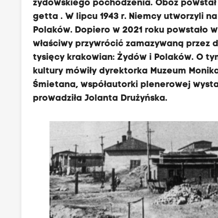
żydowskiego pochodzenia. Obóz powstał 
getta . W lipcu 1943 r. Niemcy utworzyli
Polaków. Dopiero w 2021 roku powstało 
właściwy przywrócić zamazywaną przez dz
tysięcy krakowian: Żydów i Polaków. O t
kultury mówiły dyrektorka Muzeum Monik
Śmietana, współautorki plenerowej wystaw
prowadziła Jolanta Drużyńska.