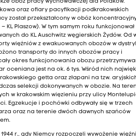
 także obóz pracy wychowawczej dla Polaków.
owa oraz ofiary pacyfikacji podkrakowskich
racy został przekształcony w obóz koncentracyjn
u – KL Plaszow). W tym samym roku funkcjonował
owanych do KL Auschwitz węgierskich Żydów. Od 
nsporty więźniów z ewakuowanych obozów w dystr
wożono transporty do innych obozów pracy i
z cały okres funkcjonowania obozu przetrzymyw
ar oceniana jest na ok. 6 tys. Wśród nich najwię
 krakowskiego getta oraz złapani na tzw. aryjskic
czas selekcji dokonywanych w obozie. Na teren
ych w krakowskim więzieniu przy ulicy Montelup
i. Egzekucje i pochówki odbywały się w trzech
arza oraz na terenie dwóch dawnych szańców
iem.
 1944 r., gdy Niemcy rozpoczęli wywożenie więźn