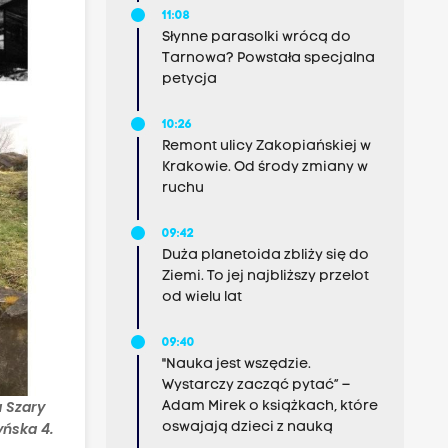
11:08
Słynne parasolki wrócą do
Tarnowa? Powstała specjalna
petycja
10:26
Remont ulicy Zakopiańskiej w
Krakowie. Od środy zmiany w
ruchu
09:42
Duża planetoida zbliży się do
Ziemi. To jej najbliższy przelot
od wielu lat
09:40
"Nauka jest wszędzie.
Wystarczy zacząć pytać” –
a Szary
Adam Mirek o książkach, które
yńska 4.
oswajają dzieci z nauką