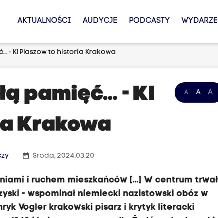
AKTUALNOŚCI
AUDYCJE
PODCASTY
WYDARZE
 - Kl Plaszow to historia Krakowa
łą pamięć… - Kl
A
A
A
ria Krakowa
date_range
czy
Środa, 2024.03.20
aniami i ruchem mieszkańców […] W centrum trwał
yski - wspominał niemiecki nazistowski obóz w
yk Vogler krakowski pisarz i krytyk literacki