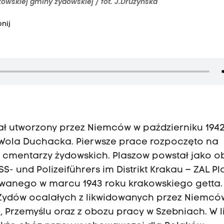
wskiej gminy żydowskiej / fot. J.Drużyńska
nij
ał utworzony przez Niemców w październiku 1942
i Wola Duchacka. Pierwsze prace rozpoczęto na
 cmentarzy żydowskich. Plaszow powstał jako o
- und Polizeiführers im Distrikt Krakau – ZAL P
dowanego w marcu 1943 roku krakowskiego getta.
Żydów ocalałych z likwidowanych przez Niemcó
e, Przemyślu oraz z obozu pracy w Szebniach. W 