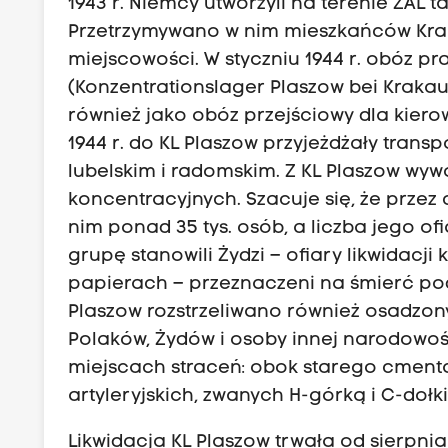
1943 r. Niemcy utworzyli na terenie ZAL
Przetrzymywano w nim mieszkańców Krak
miejscowości. W styczniu 1944 r. obóz p
(Konzentrationslager Plaszow bei Kraka
również jako obóz przejściowy dla kier
1944 r. do KL Plaszow przyjeżdżały tra
lubelskim i radomskim. Z KL Plaszow wy
koncentracyjnych. Szacuje się, że prze
nim ponad 35 tys. osób, a liczba jego ofi
grupę stanowili Żydzi – ofiary likwidacji
papierach – przeznaczeni na śmierć pod
Plaszow rozstrzeliwano również osadzon
Polaków, Żydów i osoby innej narodowośc
miejscach straceń: obok starego cment
artyleryjskich, zwanych H-górką i C-dołk
Likwidacja KL Plaszow trwała od sierpnia