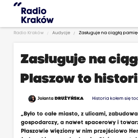
Radio Kraków
Audycje
Zasługuje na ciągłą pamięć…
Zasługuje na ciąg
Plaszow to histo
Jolanta
DRUŻYŃSKA
Historia kołem się to
„Było to całe miasto, z ulicami, zabudow
gospodarczy, a nawet spacerowy i towarz
Płaszowie więziony w nim przejściowo Henr