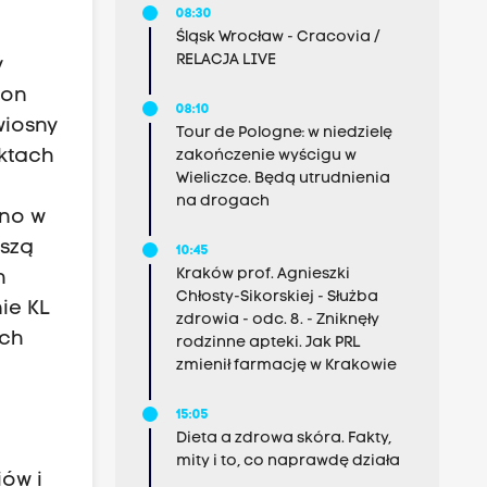
08:30
Śląsk Wrocław - Cracovia /
RELACJA LIVE
y
 on
08:10
wiosny
Tour de Pologne: w niedzielę
yktach
zakończenie wyścigu w
Wieliczce. Będą utrudnienia
na drogach
ano w
kszą
10:45
Kraków prof. Agnieszki
h
Chłosty-Sikorskiej - Służba
ie KL
zdrowia - odc. 8. - Zniknęły
ich
rodzinne apteki. Jak PRL
zmienił farmację w Krakowie
15:05
Dieta a zdrowa skóra. Fakty,
mity i to, co naprawdę działa
iów i