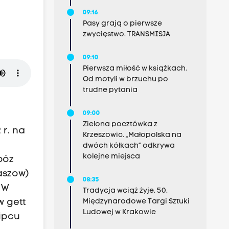
09:16
Pasy grają o pierwsze
zwycięstwo. TRANSMISJA
09:10
Pierwsza miłość w książkach.
Od motyli w brzuchu po
trudne pytania
09:00
Zielona pocztówka z
 r. na
Krzeszowic. „Małopolska na
dwóch kółkach” odkrywa
kolejne miejsca
bóz
laszow)
08:35
 W
Tradycja wciąż żyje. 50.
w gett
Międzynarodowe Targi Sztuki
Ludowej w Krakowie
lipcu