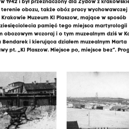
w 1942 i był przeznaczony dla Żydów z krakowsk
 na terenie obozu, także obóz pracy wychowawczej
w Krakowie Muzeum Kl Plaszow, mające w sposób
iesięciolecia pamięć tego miejsca martyrologii
ym obozowym wczoraj i o tym muzealnym dziś w K
a Bendarek i kierująca działem muzealnym Marta
y pt. „Kl Plaszow. Miejsce po, miejsce bez”. Pr