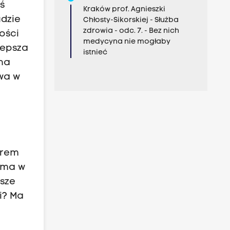
ś
Kraków prof. Agnieszki
udzie
Chłosty-Sikorskiej - Służba
zdrowia - odc. 7. - Bez nich
ości
medycyna nie mogłaby
 lepsza
istnieć
 na
wa w
trem
e ma w
usze
i? Ma