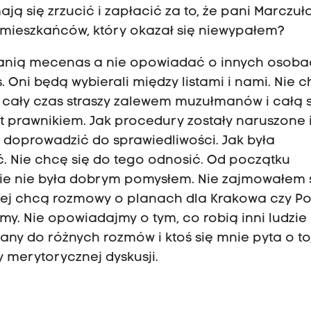
ą się zrzucić i zapłacić za to, że pani Marczuła
 mieszkańców, który okazał się niewypałem?
anią mecenas a nie opowiadać o innych osobac
 Oni będą wybierali między listami i nami. Nie 
y cały czas straszy zalewem muzułmanów i całą 
st prawnikiem. Jak procedury zostały naruszone 
 doprowadzić do sprawiedliwości. Jak była
ić. Nie chcę się do tego odnosić. Od początku
ie nie była dobrym pomysłem. Nie zajmowałem 
iej chcą rozmowy o planach dla Krakowa czy Pol
my. Nie opowiadajmy o tym, co robią inni ludzie
zany do różnych rozmów i ktoś się mnie pyta o to
ży merytorycznej dyskusji.