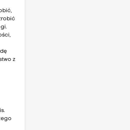
obić,
zrobić
gi.
ści,
ędę
stwo z
s.
czego