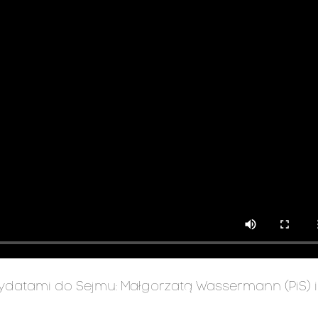
datami do Sejmu: Małgorzatą Wassermann (PiS) i