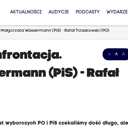
AKTUALNOŚCI
AUDYCJE
PODCASTY
WYDARZE
 Małgorzata Wassermann (PiS) - Rafał Trzaskowski (PO)
frontacja.
A
A
A
rmann (PiS) - Rafał
st wyborczych PO i PiS czekaliśmy dość długo, al