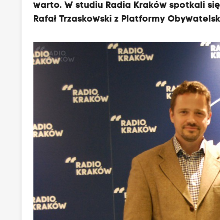
warto. W studiu Radia Kraków spotkali si
Rafał Trzaskowski z Platformy Obywatelski