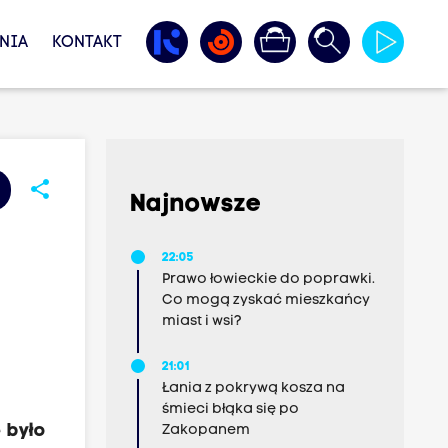
NIA
KONTAKT
share
Najnowsze
22:05
Prawo łowieckie do poprawki.
Co mogą zyskać mieszkańcy
miast i wsi?
21:01
Łania z pokrywą kosza na
śmieci błąka się po
e było
Zakopanem