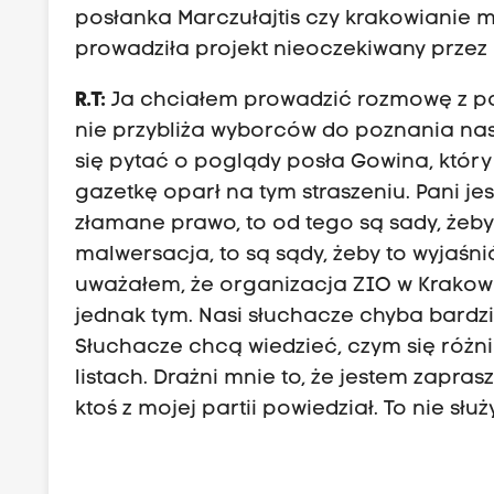
posłanka Marczułajtis czy krakowianie maj
prowadziła projekt nieoczekiwany przez
R.T:
Ja chciałem prowadzić rozmowę z p
nie przybliża wyborców do poznania nas.
się pytać o poglądy posła Gowina, któr
gazetkę oparł na tym straszeniu. Pani je
złamane prawo, to od tego są sady, żeby
malwersacja, to są sądy, żeby to wyjaśn
uważałem, że organizacja ZIO w Krakow
jednak tym. Nasi słuchacze chyba bardz
Słuchacze chcą wiedzieć, czym się różni
listach. Drażni mnie to, że jestem zapras
ktoś z mojej partii powiedział. To nie słu