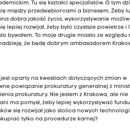
mickim. Tu się kształci specjalistów. O tym dzi
ię między przedsiębiorcami a biznesem. Żeby l
ebna dobra jakość życia, wykorzystywanie możliw
ę lepiej rozwijał, żeby było czystsze powietrze i
ęsto bywałem. To moje drugie miasto ze względu
m nadzieję, że będę dobrym ambasadorem Krako
 jest oparty na kwestiach dotyczących zmian w
wne powiązanie prokuratury generalnej z minis
ienia prokuratury. Nie jestem z Krakowa, ale ni
pani ma pomysł, żeby lepiej wykorzystywać fund
raków się rozwijał jako stolica nowych technologi
 skupiać tylko na procedurze karnej?