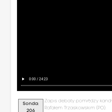
Zapis debaty pomiędzy kandy
Sonda:
Rafałem Trzaskowskim (PO).
206