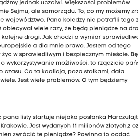
dźmy jednak uczciwi. Większości problemów
omie Sejmu, ale samorządu. To, co my możemy zr
ze województwo. Pana koledzy nie potrafili tego 
aś obiecywał wiele razy, że będą pieniądze na dro
 kolejne drogi. Jak chodzi o wymiar sprawiedliwo
 europejskie a dla mnie prawo. Jestem od tego
by żyć w sprawiedliwym i bezpiecznym mieście. B
zi o wykorzystywanie możliwości, to rządzicie pań
czasu. Co ta koalicja, poza stołkami, dała
ewiele. Jest wiele problemów. O tym będziemy
 pana listy startuje niejaka posłanka Marczułajti
rakowie. Jest wydanych 11 milionów złotych,z 
inien zwrócić te pieniądze? Powinna to oddać