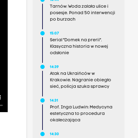
15:44
Tarnów: Woda zalała ulice i
posesje. Ponad 50 interwencji
po burzach
15:07
Serial "Domek na prerii".
Klasyczna historia w nowej
odsłonie
14:39
Atak na Ukraińców w
Krakowie. Nagranie obiegło
sieć, policja szuka sprawcy
14:31
Prof. Inga Ludwin: Medycyna
estetyczna to procedura
okaleczająca
14:30