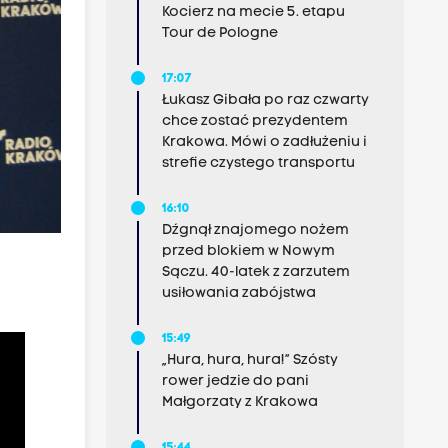
Kocierz na mecie 5. etapu
Tour de Pologne
17:07
Łukasz Gibała po raz czwarty
chce zostać prezydentem
Krakowa. Mówi o zadłużeniu i
strefie czystego transportu
16:10
Dźgnął znajomego nożem
przed blokiem w Nowym
Sączu. 40-latek z zarzutem
usiłowania zabójstwa
15:49
„Hura, hura, hura!” Szósty
rower jedzie do pani
Małgorzaty z Krakowa