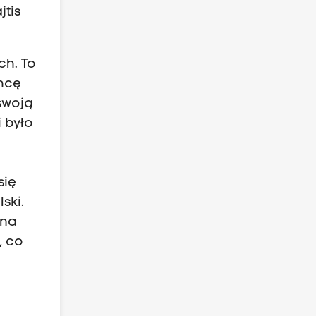
jtis
h. To
chcę
swoją
i było
się
ski.
 na
, co