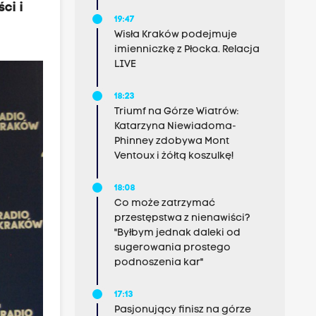
ci i
19:47
Wisła Kraków podejmuje
imienniczkę z Płocka. Relacja
LIVE
18:23
Triumf na Górze Wiatrów:
Katarzyna Niewiadoma-
Phinney zdobywa Mont
Ventoux i żółtą koszulkę!
18:08
Co może zatrzymać
przestępstwa z nienawiści?
"Byłbym jednak daleki od
sugerowania prostego
podnoszenia kar"
17:13
Pasjonujący finisz na górze