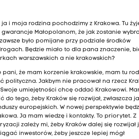
, ja i moja rodzina pochodzimy z Krakowa. Tu żyj
a gwarancje Małopolanom, że jak zostanie wybra
 zawsze było pomijane przy podziale środków
drogach. Będzie miało to dla pana znaczenie, b
orkach warszawskich a nie krakowskich?
 pani, że mam korzenie krakowskie, mam tu rodz
ć polityczna. Jakbym nie pracował na rzecz Kr
ć. Swoje umiejętności chcę oddać Krakowowi. M
ć do tego, żeby Kraków się rozwijał, zwłaszcza j
nduszy europejskich. W nowej perspektywie będz
rakowa. Ja mam wiedzę i kontakty. To priorytet. Z
ryzacji zależy mi, żeby Kraków dalej się rozwijał 
iągać inwestorów, żeby jeszcze lepiej mógł