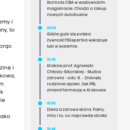
Kontrola CBA w wadowickim
magistracie. Chodzi o zakup
nowych autobusów
emy i
22:30
ny, to
Gdzie gubi się polska
żywność?Ekspertka wskazuje
iorąc
luki w systemie.
10:45
Kraków prof. Agnieszki
inę i
Chłosty-Sikorskiej - Służba
akowa,
zdrowia - odc. 8. - Zniknęły
am
rodzinne apteki. Jak PRL
zmienił farmację w Krakowie
ak
ie
15:05
Dieta a zdrowa skóra. Fakty,
mity i to, co naprawdę działa
jako
10:45