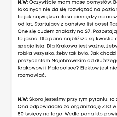
M.W:
Oczywiście mam masę pomysłów. Bą
lokalnych nie da się rozwiązać na pozi
to jak największa ilość pieniędzy na nas
od lat. Startujący z państwa list poseł R
One się cudem znalazły na S7. Pozostają
to jasne. Dla pana najbliższe są kwestie
specjalistą. Dla Krakowa jest ważne, że
robiła wszystko, żeby tak było. Jak chod
prezydentem Majchrowskim od dłuższego 
Krakowowi i Małopolsce? Efektów jest ni
rozmawiać.
M.W:
Skoro jesteśmy przy tym pytaniu, to z
Ona odpowiadała za organizację ZIO w K
80 tysięcy na logo. Wedle pana kto pow