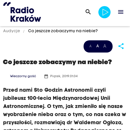
search
menu
Audycje
Co jeszcze zobaczymy na niebie?
share
A
A
A
Co jeszcze zobaczymy na niebie?
date_range
Wieczorny gość
Piątek, 2019.01.04
Przed nami Sto Godzin Astronomii czyli
jubileusz 100-lecia Międzynarodowej Unii
Astronomicznej. O tym, jak zmieniło się nasze
wyobrażenie nieba oraz o tym, co nas czeka w
przyszłości, rozmawiają dr Waldemar Ogłoza,