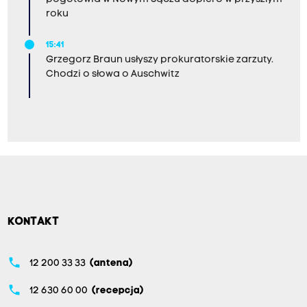
roku
15:41
Grzegorz Braun usłyszy prokuratorskie zarzuty.
Chodzi o słowa o Auschwitz
KONTAKT
phone
12 200 33 33
(antena)
phone
12 630 60 00
(recepcja)