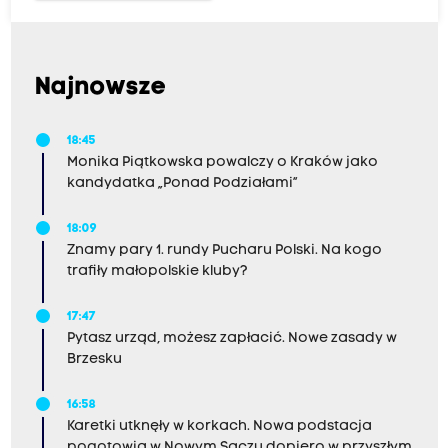
Najnowsze
18:45
Monika Piątkowska powalczy o Kraków jako
kandydatka „Ponad Podziałami”
18:09
Znamy pary 1. rundy Pucharu Polski. Na kogo
trafiły małopolskie kluby?
17:47
Pytasz urząd, możesz zapłacić. Nowe zasady w
Brzesku
16:58
Karetki utknęły w korkach. Nowa podstacja
pogotowia w Nowym Sączu dopiero w przyszłym