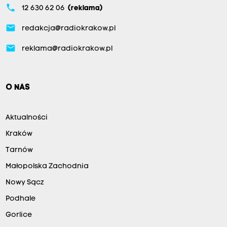
phone
12 630 62 06
(reklama)
email
redakcja@radiokrakow.pl
email
reklama@radiokrakow.pl
O NAS
Aktualności
Kraków
Tarnów
Małopolska Zachodnia
Nowy Sącz
Podhale
Gorlice