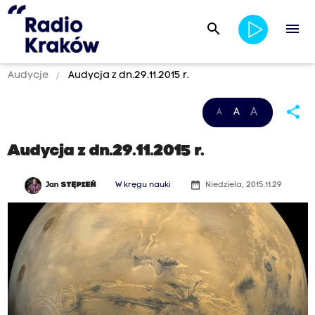
search
menu
Audycje
Audycja z dn.29.11.2015 r.
share
A
A
A
Audycja z dn.29.11.2015 r.
date_range
Jan
STĘPIEŃ
W kręgu nauki
Niedziela, 2015.11.29