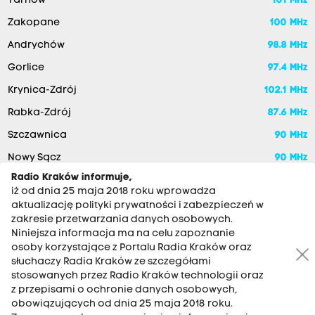
Tarnów
101 MHz
Zakopane
100 MHz
Andrychów
98.8 MHz
Gorlice
97.4 MHz
Krynica-Zdrój
102.1 MHz
Rabka-Zdrój
87.6 MHz
Szczawnica
90 MHz
Nowy Sącz
90 MHz
Radio Kraków informuje,
iż od dnia 25 maja 2018 roku wprowadza
aktualizację polityki prywatności i zabezpieczeń w
zakresie przetwarzania danych osobowych.
Niniejsza informacja ma na celu zapoznanie
osoby korzystające z Portalu Radia Kraków oraz
słuchaczy Radia Kraków ze szczegółami
stosowanych przez Radio Kraków technologii oraz
RADIO KRAKÓW SA. Aleja Juliusza Słowackiego 22, 30-007
z przepisami o ochronie danych osobowych,
Kraków
obowiązujących od dnia 25 maja 2018 roku.