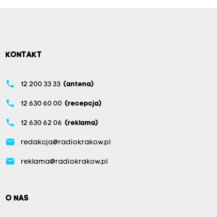
KONTAKT
phone
12 200 33 33
(antena)
phone
12 630 60 00
(recepcja)
phone
12 630 62 06
(reklama)
email
redakcja@radiokrakow.pl
email
reklama@radiokrakow.pl
O NAS