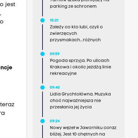
Tarnów szuka pieniędzy na
o jest
parking ze schronem
,
10:21
go
Zależy co kto lubi, czyli o
zwierzęcych
przysmakach...różnych
09:59
Pogoda sprzyja. Po ulicach
encje
Krakowa i okolic jeżdżą linie
rekreacyjne
09:40
Lidia Grychtołówna. Muzyka
choć najważniejsza nie
teraz
przesłania jej życia
ra
09:24
Nowy węzeł w Jaworniku coraz
bliżej. Jest 10 chętnych na