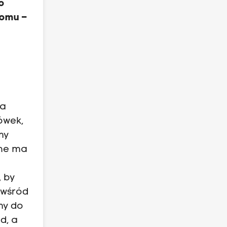
o
domu –
na
ówek,
my
żne ma
, by
 wśród
my do
d, a