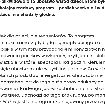
e zlikwidowało to ubóstwo wśród dzieci, które był
kolejny rządowy program – posiłek w szkole i w 
zieci nie chodziły głodne.
siłek dla dzieci, ale też seniorów. To program
 tym roku samorządy będą się mogły ubiegać o
lskie w tym roku przypadną 4 miliony złotych 
dawania posiłków w szkołach, czyli jadalni, stoł
w szkole, w której spędzają kilka godzin. Kieruje
otknięte ubóstwem, ale wszystkich uczniów. Co wa
dobrych produktów, energetyczny, ale zasobny w
, potrzebne jest do tego dużo pracy edukacyjnej
żywienia. Nadwaga jest wszechobecna nie tylko
ciwa dieta. Dochodzi do tego brak ruchu, bo ma
Ważny jest ten program zainicjowany przez rzą