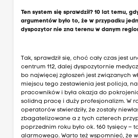
Ten system się sprawdził? 10 lat temu, gd
argumentów było to, że w przypadku jed
dyspozytor nie zna terenu w danym region
Tak, sprawdził się, choć cały czas jest 
centrum 112, dalej dyspozytornie medyc
bo najwięcej zgłoszeń jest związanych 
miejscu tego zestawienia jest policja, na
pracowników i była okazja do pokrojenia
solidną pracę i duży profesjonalizm. W r
operatorów stwierdziły, że zostały niewł
zbagatelizowane a z tych czterech przyp
poprzednim roku było ok. 160 tysięcy –
alarmowego. Warto też wspomnieć, że w