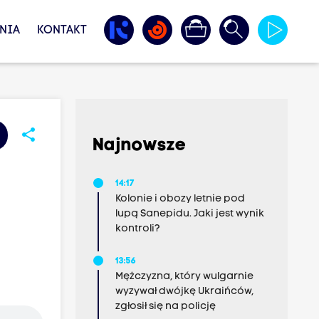
NIA
KONTAKT
share
Najnowsze
14:17
Kolonie i obozy letnie pod
lupą Sanepidu. Jaki jest wynik
kontroli?
13:56
Mężczyzna, który wulgarnie
wyzywał dwójkę Ukraińców,
zgłosił się na policję