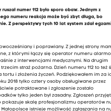
y ruszał numer 112 było sporo obaw. Jednym z
nego numeru reakcja może być zbyt długa, bo
ie. Z perspektywy tych 10 lat system zdał egzam
unowocześniany i poprawiany. Z jednej strony ma
zne, z którymi łączy się operator numeru alarm
właśnie z interwencjami medycznymi. Na drugim
 trzecim straż pożarna. Dzień numeru 112 to też 
 tortu i złożenia życzeń. Podziękowałem im za i
oku 2018 tylko cztery osoby obsługiwane przez
aściwie potraktowane i zgłoszenie zostało
adków tylko jeden był zasadny. Zgłoszeń przyję
 to pokazuje skalę profesjonalizmu operatorów 
 Małopolsce istnieje możliwość zgłaszania na 