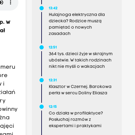
13:42
Hulajnoga elektryczna dla
dziecka? Rodzice muszą
p. w
pamiętać o nowych
ał
zasadach
12:51
364 tys. dzieci żyje w skrajnym
ubóstwie. W takich rodzinach
numeru
nikt nie myśli o wakacjach
óre
12:31
 i
Klasztor w Czernej. Barokowa
ziałań
perła w sercu Doliny Eliasza
ry
12:15
powinny
Co działa w profilaktyce?
ażna
Posłuchaj rozmów z
ajęci
ekspertami i praktykami
asami