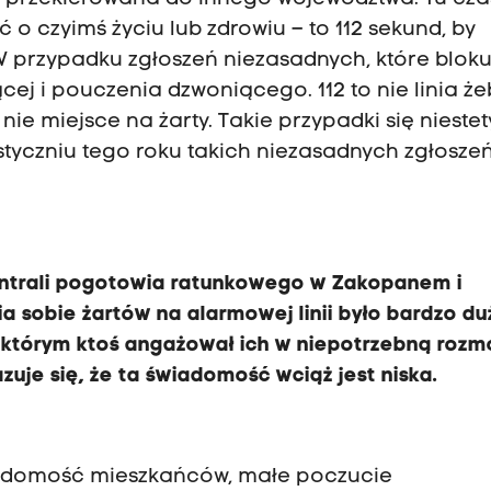
o czyimś życiu lub zdrowiu – to 112 sekund, by
. W przypadku zgłoszeń niezasadnych, które blok
ącej i pouczenia dzwoniącego. 112 to nie linia że
nie miejsce na żarty. Takie przypadki się niestet
 styczniu tego roku takich niezasadnych zgłosze
centrali pogotowia ratunkowego w Zakopanem i
a sobie żartów na alarmowej linii było bardzo du
 którym ktoś angażował ich w niepotrzebną roz
uje się, że ta świadomość wciąż jest niska.
iadomość mieszkańców, małe poczucie