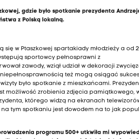
zkowej, gdzie było spotkanie prezydenta Andrze
stwa z Polską lokalną.
ą się w Ptaszkowej spartakiady młodzieży a od 2
występują sportowcy pełnosprawni z
wował zawody, wziął udział w dekoracji zwycię
z niepełnosprawnością też mogą osiągać sukce
izyty było spotkanie z mieszkańcami. Prezyden
est możliwość zrobienia zdjęcia pamiątkowego, 
ezydenta, którego widzą na ekranach telewizoró
ę na tym spotkaniu jest dowodem na to jak popu
wprowadzenia programu 500+ utkwiła mi wypowie