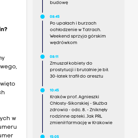
budowę
08:45
Po upałach i burzach
in?
ochłodzenie w Tatrach.
Weekend sprzyja górskim
wędrówkom
08:11
my
Zmuszał kobiety do
owego,
prostytucji i brutalnie je bił.
30-latek trafił do aresztu
święto
10:45
ch
Kraków prof. Agnieszki
Chłosty-Sikorskiej - Służba
zdrowia - odc. 8. - Zniknęły
rodzinne apteki. Jak PRL
tych w
zmienił farmację w Krakowie
numeru
numer
15:05