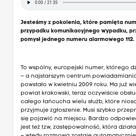
Jesteśmy z pokolenia, które pamięta nume
przypadku komunikacyjnego wypadku, przy
pomysł jednego numeru alarmowego 112.
To wspólny, europejski numer, którego d
– a najstarszym centrum powiadamiania 
powstało w kwietniu 2009 roku. Ma już wi
powiat krakowski, teraz oczywiście obs
całego łańcucha wielu służb, które nio
przyjmuje zgłoszenie. Musi szybko przep
się pojawić na miejscu. Bardzo odpowied
jest też tzw, zastępowalność, która dzi
– wtedy rozmowa zostaje automatycznie