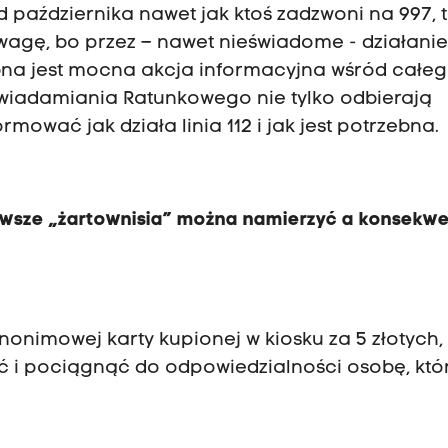
 października nawet jak ktoś zadzwoni na 997, t
wagę, bo przez – nawet nieświadome - działanie
bna jest mocna akcja informacyjna wśród całe
wiadamiania Ratunkowego nie tylko odbierają
rmować jak działa linia 112 i jak jest potrzebna.
awsze „żartownisia” można namierzyć a konsekw
nonimowej karty kupionej w kiosku za 5 złotych, 
ć i pociągnąć do odpowiedzialności osobę, któ