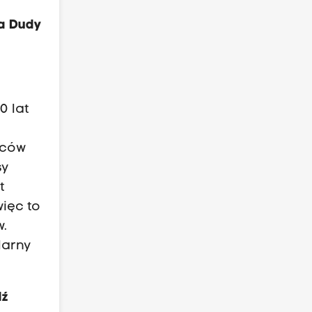
ja Dudy
0 lat
zców
sy
t
więc to
w.
larny
dź