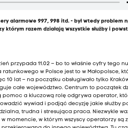
ry alarmowe 997, 998 itd. - był wtedy problem n
 którym razem działają wszystkie służby i powst
zień przypada 11.02 – bo to właśnie cyfry tego 
ratunkowego w Polsce jest to w Małopolsce, kt
ęc 10 lat – na początku obsługiwało tylko Kraków
ługuje całe województwo. Centrum to początek d
są pomoc a kluczową rolę odgrywa operator, któ
rowadzić wywiad i podjąć decyzję jakie służby 
zialna, trudna i stresująca praca. Niezwykle w
ała w momencie, w którym wszyscy operatorzy są z
 przekierowana do innego województwa. Tu cz