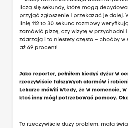
liczą się sekundy, które mogą decydować 
przyjąć zgłoszenie i przekazać je dalej
linię 112 to 30 sekund rozmowy weryfikuj
zamówić pizzę, czy wizytę w przychodni i 
zdarzają i to niestety często – choćby w
aż 69 procent!
Jako reporter, pełniłem kiedyś dyżur w 
rzeczywiście fałszywych alarmów i robieni
Lekarze mówili wtedy, że w momencie, w
ktoś inny mógł potrzebować pomocy. Okaz
To rzeczywiście duży problem, mała św