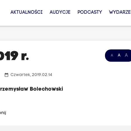
AKTUALNOŚCI
AUDYCJE
PODCASTY
WYDARZE
19 r.
A
A
A
date_range
Czwartek, 2019.02.14
Przemysław Bolechowski
nij