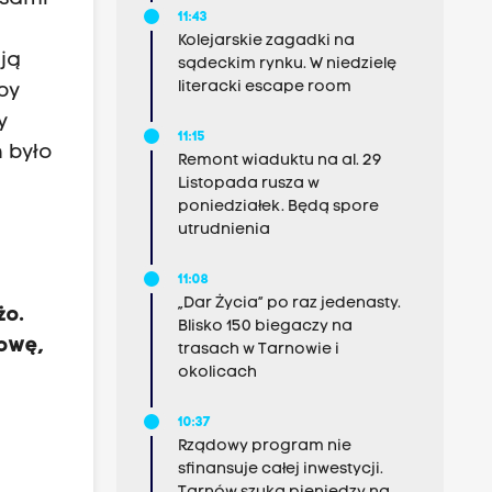
11:43
Kolejarskie zagadki na
ują
sądeckim rynku. W niedzielę
literacki escape room
by
y
11:15
ń było
Remont wiaduktu na al. 29
Listopada rusza w
poniedziałek. Będą spore
utrudnienia
11:08
„Dar Życia” po raz jedenasty.
żo.
Blisko 150 biegaczy na
mowę,
trasach w Tarnowie i
okolicach
10:37
Rządowy program nie
sfinansuje całej inwestycji.