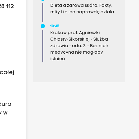
Dieta a zdrowa skóra. Fakty,
8 112
mity i to, co naprawdę działa
10:45
Kraków prof. Agnieszki
Chłosty-Sikorskiej - Służba
zdrowia - odc. 7. - Bez nich
medycyna nie mogłaby
istnieć
całej
ę
dura
y w