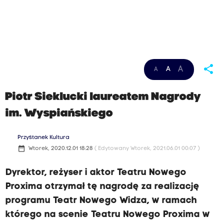
share
A
A
A
Piotr Sieklucki laureatem Nagrody
im. Wyspiańskiego
Przystanek Kultura
date_range
Wtorek, 2020.12.01 18:28
( Edytowany Wtorek, 2021.06.01 00:07 )
Dyrektor, reżyser i aktor Teatru Nowego
Proxima otrzymał tę nagrodę za realizację
programu Teatr Nowego Widza, w ramach
którego na scenie Teatru Nowego Proxima w