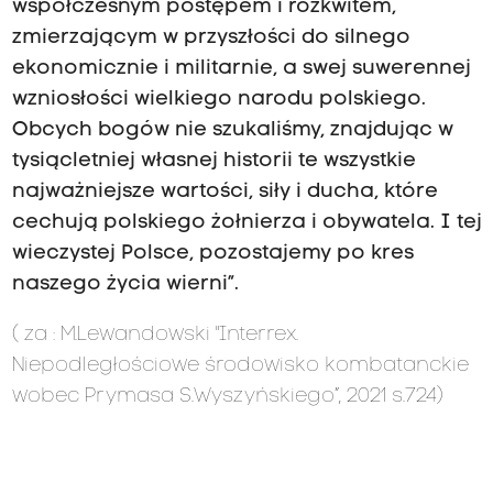
współczesnym postępem i rozkwitem,
zmierzającym w przyszłości do silnego
ekonomicznie i militarnie, a swej suwerennej
wzniosłości wielkiego narodu polskiego.
Obcych bogów nie szukaliśmy, znajdując w
tysiącletniej własnej historii te wszystkie
najważniejsze wartości, siły i ducha, które
cechują polskiego żołnierza i obywatela. I tej
wieczystej Polsce, pozostajemy po kres
naszego życia wierni”.
( za : M.Lewandowski "Interrex.
Niepodległościowe środowisko kombatanckie
wobec Prymasa S.Wyszyńskiego”, 2021 s.724)