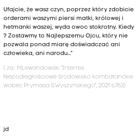
Ufajcie, że wasz czyn, poprzez który zdobicie
orderami waszymi piersi matki, królowej i
hetmanki waszej, wyda owoc stokrotny. Kiedy
? Zostawmy to Najlepszemu Ojcu, który nie
pozwala ponad miarę doświadczać ani
człowieka, ani narodu…”
( za :
M.Lewandowski "Interrex.
Niepodległościowe środowisko kombatanckie
wobec Prymasa S.Wyszyńskiego”, 2021
s.763)
jd