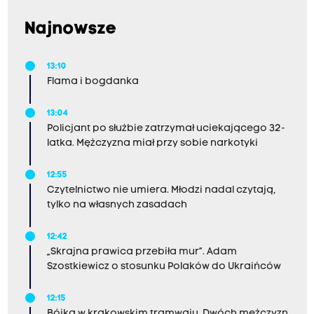
Najnowsze
13:10
Flama i bogdanka
13:04
Policjant po służbie zatrzymał uciekającego 32-
latka. Mężczyzna miał przy sobie narkotyki
12:55
Czytelnictwo nie umiera. Młodzi nadal czytają,
tylko na własnych zasadach
12:42
„Skrajna prawica przebiła mur”. Adam
Szostkiewicz o stosunku Polaków do Ukraińców
12:15
Bójka w krakowskim tramwaju. Dwóch mężczyzn