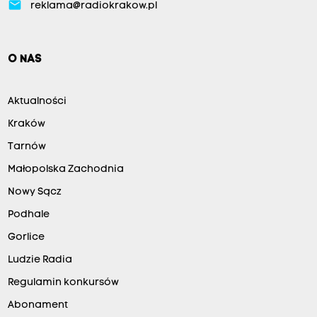
email
reklama@radiokrakow.pl
O NAS
Aktualności
Kraków
Tarnów
Małopolska Zachodnia
Nowy Sącz
Podhale
Gorlice
Ludzie Radia
Regulamin konkursów
Abonament