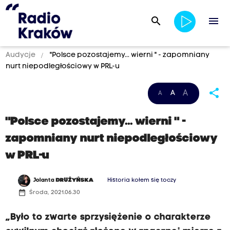
search
menu
Audycje
"Polsce pozostajemy... wierni " - zapomniany
nurt niepodległościowy w PRL-u
share
A
A
A
"Polsce pozostajemy... wierni " -
zapomniany nurt niepodległościowy
w PRL-u
Jolanta
DRUŻYŃSKA
Historia kołem się toczy
date_range
Środa, 2021.06.30
„Było to zwarte sprzysiężenie o charakterze