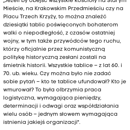
„Jeżeli by obejść wszystkie kościoły na Starym
Mieście, na Krakowskim Przedmieściu czy na
Placu Trzech Krzyży, to można znaleźć
dziesiątki tablic poświęconych bohaterom
walki o niepodległość, z czasów ostatniej
wojny, w tym także przywódców tego ruchu,
którzy oficjalnie przez komunistyczną
politykę historyczną zesłani zostali na
śmietnik historii. Wszystkie tablice – z lat 60. i
70. ub. wieku. Czy można było nie zadać
sobie pytań – kto te tablice ufundował? Kto je
wmurował? To była olbrzymia praca
logistyczna, wymagająca pieniędzy,
determinacji i odwagi oraz współdziałania
wielu osób – jednym słowem wymagająca
istnienia jakiejś organizacji".