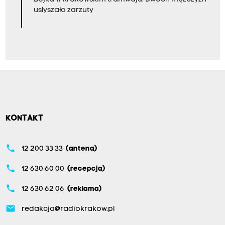
usłyszało zarzuty
KONTAKT
phone
12 200 33 33
(antena)
phone
12 630 60 00
(recepcja)
phone
12 630 62 06
(reklama)
email
redakcja@radiokrakow.pl