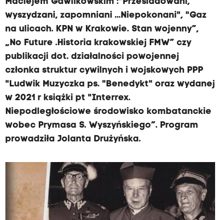
Maciejem Gawlikowskim :"Prześladowani,
wyszydzani, zapomniani ...Niepokonani", "Gaz
na ulicach. KPN w Krakowie. Stan wojenny”,
„No Future .Historia krakowskiej FMW” czy
publikacji dot. działalności powojennej
członka struktur cywilnych i wojskowych PPP
"Ludwik Muzyczka ps. "Benedykt" oraz wydanej
w 2021 r książki pt "Interrex.
Niepodległościowe środowisko kombatanckie
wobec Prymasa S. Wyszyńskiego”. Program
prowadziła Jolanta Drużyńska.