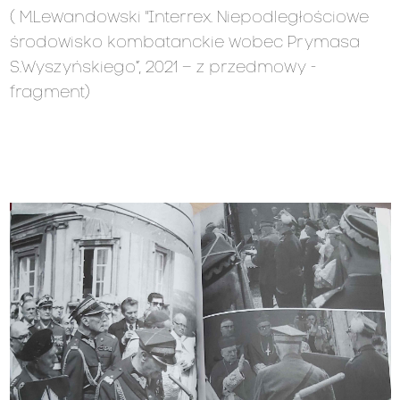
( M.Lewandowski "Interrex. Niepodległościowe
środowisko kombatanckie wobec Prymasa
S.Wyszyńskiego”, 2021 – z przedmowy -
fragment)