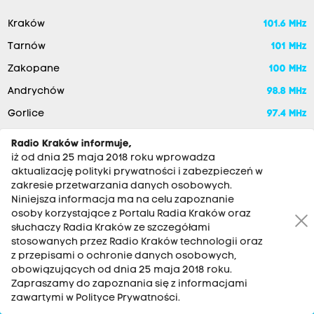
Kraków
101.6 MHz
Tarnów
101 MHz
Zakopane
100 MHz
Andrychów
98.8 MHz
Gorlice
97.4 MHz
Krynica-Zdrój
102.1 MHz
Radio Kraków informuje,
iż od dnia 25 maja 2018 roku wprowadza
Rabka-Zdrój
87.6 MHz
aktualizację polityki prywatności i zabezpieczeń w
Szczawnica
90 MHz
zakresie przetwarzania danych osobowych.
Niniejsza informacja ma na celu zapoznanie
Nowy Sącz
90 MHz
osoby korzystające z Portalu Radia Kraków oraz
słuchaczy Radia Kraków ze szczegółami
stosowanych przez Radio Kraków technologii oraz
z przepisami o ochronie danych osobowych,
obowiązujących od dnia 25 maja 2018 roku.
Zapraszamy do zapoznania się z informacjami
zawartymi w Polityce Prywatności.