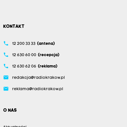
KONTAKT
phone
12 200 33 33
(antena)
phone
12 630 60 00
(recepcja)
phone
12 630 62 06
(reklama)
email
redakcja@radiokrakow.pl
email
reklama@radiokrakow.pl
O NAS