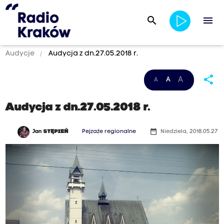
search
menu
Audycje
Audycja z dn.27.05.2018 r.
share
A
A
A
Audycja z dn.27.05.2018 r.
date_range
Jan
STĘPIEŃ
Pejzaże regionalne
Niedziela, 2018.05.27