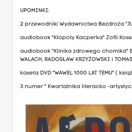
UPOMINKI:
2 przewodniki Wydawnictwa Bezdroża "
audiobook "Kłopoty Kacperka" Zofii Kos
audiobook "Klinika zdrowego chomika" 
WALACH, RADOSŁAW KRZYŻOWSKI i TOMA
kaseta DVD "WAWEL 1000 LAT TEMU" ( książ
3 numer " Kwartalnika literacko -artyst