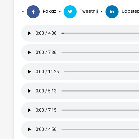
Pokaż
Tweetnij
Udostęp