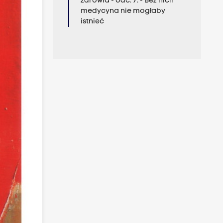
zdrowia - odc. 7. - Bez nich
medycyna nie mogłaby
istnieć