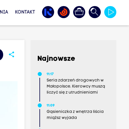
NIA
KONTAKT
share
Najnowsze
11:17
Seria zdarzeń drogowych w
Małopolsce. Kierowcy muszą
liczyć się z utrudnieniami
11:09
Gąsieniczka z wnętrza liścia
miąższ wyjada