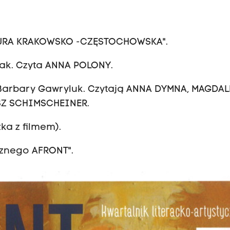
JURA KRAKOWSKO -CZĘSTOCHOWSKA".
sak. Czyta ANNA POLONY.
Barbary Gawryluk. Czytają ANNA DYMNA, MAGDA
SZ SCHIMSCHEINER.
ka z filmem).
ycznego AFRONT".