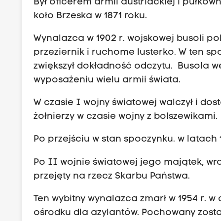
Był oficerem armii austriackiej i pułko
koło Brzeska w 1871 roku.
Wynalazca w 1902 r. wojskowej busoli p
przeziernik i ruchome lusterko. W ten 
zwiększył dokładność odczytu. Busola we
wyposażeniu wielu armii świata.
W czasie I wojny światowej walczył i dostał
żołnierzy w czasie wojny z bolszewikami.
Po przejściu w stan spoczynku. w latach 
Po II wojnie światowej jego majątek, wr
przejęty na rzecz Skarbu Państwa.
Ten wybitny wynalazca zmarł w 1954 r. 
ośrodku dla azylantów. Pochowany zost