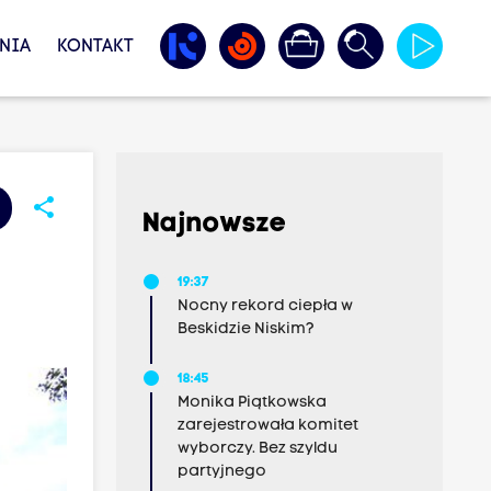
NIA
KONTAKT
share
Najnowsze
19:37
Nocny rekord ciepła w
Beskidzie Niskim?
18:45
Monika Piątkowska
zarejestrowała komitet
wyborczy. Bez szyldu
partyjnego