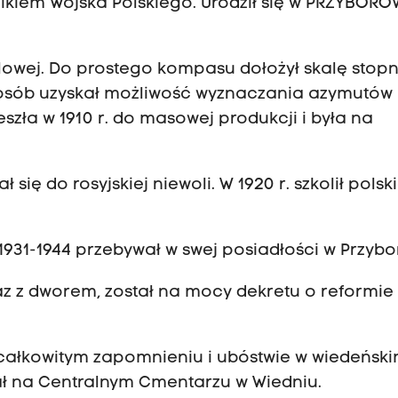
wnikiem Wojska Polskiego. Urodził się w PRZYBOR
olowej. Do prostego kompasu dołożył skalę stop
sposób uzyskał możliwość wyznaczania azymutów 
szła w 1910 r. do masowej produkcji i była na
 się do rosyjskiej niewoli. W 1920 r. szkolił polsk
1931-1944 przebywał w swej posiadłości w Przybo
az z dworem, został na mocy dekretu o reformie 
w całkowitym zapomnieniu i ubóstwie w wiedeńsk
ał na Centralnym Cmentarzu w Wiedniu.