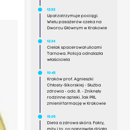
12:52
Upał zatrzymuje pociągi.
Wielu pasażerów czeka na
Dworcu Głównym w Krakowie
12:34
Cielak spacerował ulicami
Tarnowa. Policja odnalazła
właściciela
10:45
Kraków prof. Agnieszki
Chłosty-Sikorskiej - Służba
zdrowia - odc. 8. - Zniknęły
rodzinne apteki. Jak PRL
zmienił farmację w Krakowie
15:05
Dieta a zdrowa skóra. Fakty,
mity i to, co naprawdę działa