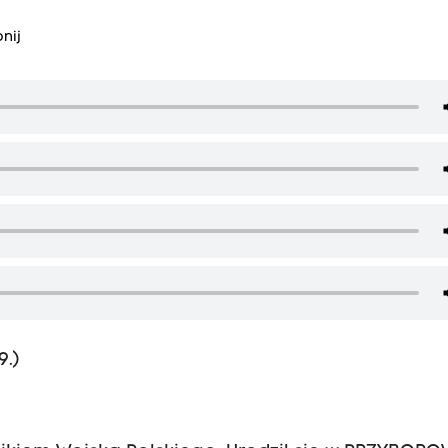
nij
.)