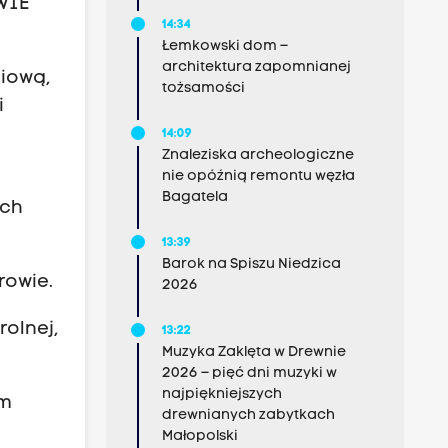
OWIE
14:34
Łemkowski dom –
architektura zapomnianej
niową,
tożsamości
i
14:09
Znaleziska archeologiczne
nie opóźnią remontu węzła
Bagatela
ich
13:39
Barok na Spiszu Niedzica
rowie.
2026
rolnej,
13:22
Muzyka Zaklęta w Drewnie
2026 – pięć dni muzyki w
najpiękniejszych
im
drewnianych zabytkach
Małopolski