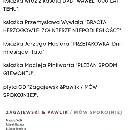
książka wraz z kasetą DVD "WAWEL 1000 LAT
TEMU".
książka Przemysława Wywiała "BRACIA
HERZOGOWIE. ŻOŁNIERZE NIEPODLEGŁOŚCI".
książka Jerzego Masiora "PRZETAKÓWKA. Dni -
miesiące- lata".
książka Macieja Pinkwarta "PLEBAN SPODM
GIEWONTU".
płyta CD "Zagajewski&Pawlik / MÓW
SPOKOJNIEJ".