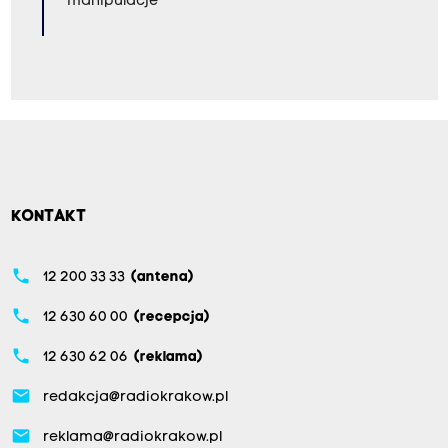
manipulacje
KONTAKT
phone
12 200 33 33
(antena)
phone
12 630 60 00
(recepcja)
phone
12 630 62 06
(reklama)
email
redakcja@radiokrakow.pl
email
reklama@radiokrakow.pl