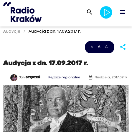
search
menu
Audycje
Audycja z dn. 17.09.2017 r.
share
A
A
A
Audycja z dn. 17.09.2017 r.
date_range
Jan
STĘPIEŃ
Pejzaże regionalne
Niedziela, 2017.09.17