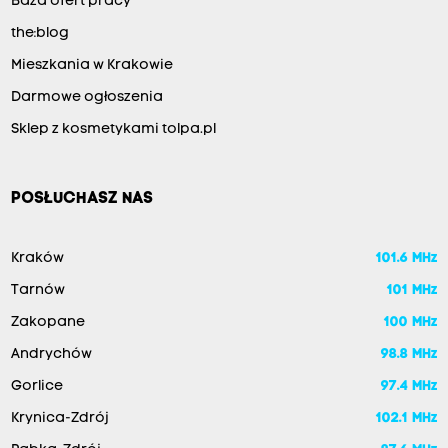
Baza ofert pracy
the:blog
Mieszkania w Krakowie
Darmowe ogłoszenia
Sklep z kosmetykami tolpa.pl
POSŁUCHASZ NAS
Kraków
101.6 MHz
Tarnów
101 MHz
Zakopane
100 MHz
Andrychów
98.8 MHz
Gorlice
97.4 MHz
Krynica-Zdrój
102.1 MHz