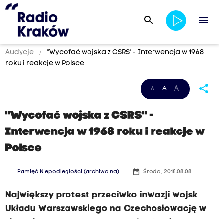
search
menu
Audycje
"Wycofać wojska z CSRS" - Interwencja w 1968
roku i reakcje w Polsce
share
A
A
A
"Wycofać wojska z CSRS" -
Interwencja w 1968 roku i reakcje w
Polsce
date_range
Pamięć Niepodległości (archiwalna)
Środa, 2018.08.08
Największy protest przeciwko inwazji wojsk
Układu Warszawskiego na Czechosłowację w