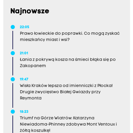
Najnowsze
22:05
Prawo łowieckie do poprawki. Co mogą zyskać
mieszkańcy miast i wsi?
21:01
Łania z pokrywą kosza na śmieci błąka się po
Zakopanem
19:47
Wisła Kraków lepsza od imienniczki z Płocka!
Drugie zwycięstwo Białej Gwiazdy przy
Reymonta
18:23
Triumf na Górze Wiatrów: Katarzyna
Niewiadoma-Phinney zdobywa Mont Ventoux i
żółtą koszulkę!