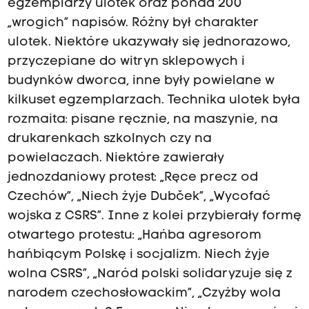
egzemplarzy ulotek oraz ponad 200
„wrogich” napisów. Różny był charakter
ulotek. Niektóre ukazywały się jednorazowo,
przyczepiane do witryn sklepowych i
budynków dworca, inne były powielane w
kilkuset egzemplarzach. Technika ulotek była
rozmaita: pisane ręcznie, na maszynie, na
drukarenkach szkolnych czy na
powielaczach. Niektóre zawierały
jednozdaniowy protest: „Ręce precz od
Czechów”, „Niech żyje Dubček”, „Wycofać
wojska z CSRS”. Inne z kolei przybierały formę
otwartego protestu: „Hańba agresorom
hańbiącym Polskę i socjalizm. Niech żyje
wolna CSRS”, „Naród polski solidaryzuje się z
narodem czechosłowackim”, „Czyżby wola