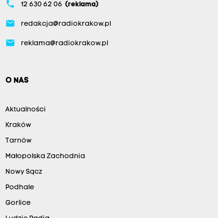
phone
12 630 62 06
(reklama)
email
redakcja@radiokrakow.pl
email
reklama@radiokrakow.pl
O NAS
Aktualności
Kraków
Tarnów
Małopolska Zachodnia
Nowy Sącz
Podhale
Gorlice