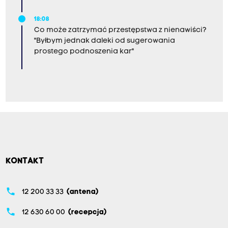
18:08
Co może zatrzymać przestępstwa z nienawiści?
"Byłbym jednak daleki od sugerowania
prostego podnoszenia kar"
KONTAKT
phone
12 200 33 33
(antena)
phone
12 630 60 00
(recepcja)