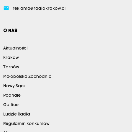
email
reklama@radiokrakow.pl
O NAS
Aktualności
Kraków
Tarnów
Małopolska Zachodnia
Nowy Sącz
Podhale
Gorlice
Ludzie Radia
Regulamin konkursów