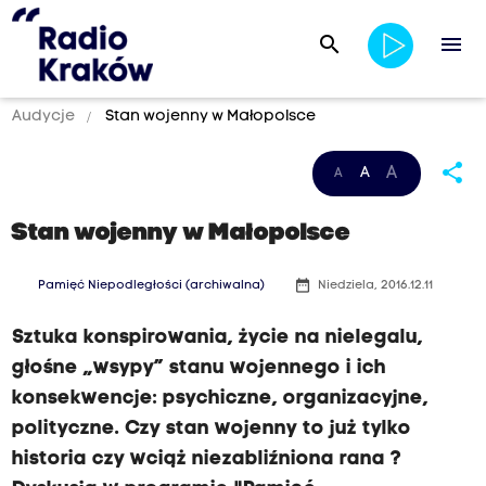
search
menu
Audycje
Stan wojenny w Małopolsce
share
A
A
A
Stan wojenny w Małopolsce
date_range
Pamięć Niepodległości (archiwalna)
Niedziela, 2016.12.11
Sztuka konspirowania, życie na nielegalu,
głośne „wsypy” stanu wojennego i ich
konsekwencje: psychiczne, organizacyjne,
polityczne. Czy stan wojenny to już tylko
historia czy wciąż niezabliźniona rana ?