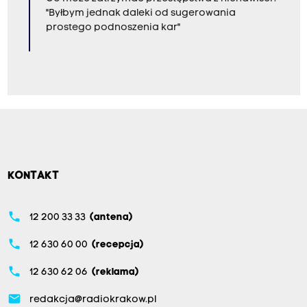
"Byłbym jednak daleki od sugerowania
prostego podnoszenia kar"
KONTAKT
phone
12 200 33 33
(antena)
phone
12 630 60 00
(recepcja)
phone
12 630 62 06
(reklama)
email
redakcja@radiokrakow.pl