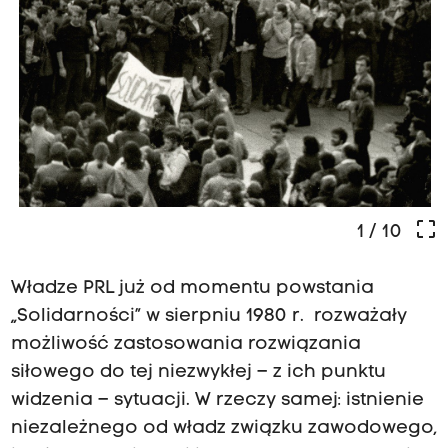
crop_free
1
/ 10
Władze PRL już od momentu powstania
„Solidarności” w sierpniu 1980 r. rozważały
możliwość zastosowania rozwiązania
siłowego do tej niezwykłej – z ich punktu
widzenia – sytuacji. W rzeczy samej: istnienie
niezależnego od władz związku zawodowego,