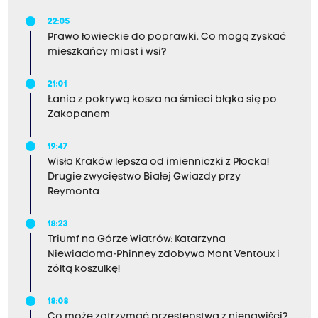
22:05
Prawo łowieckie do poprawki. Co mogą zyskać
mieszkańcy miast i wsi?
21:01
Łania z pokrywą kosza na śmieci błąka się po
Zakopanem
19:47
Wisła Kraków lepsza od imienniczki z Płocka!
Drugie zwycięstwo Białej Gwiazdy przy
Reymonta
18:23
Triumf na Górze Wiatrów: Katarzyna
Niewiadoma-Phinney zdobywa Mont Ventoux i
żółtą koszulkę!
18:08
Co może zatrzymać przestępstwa z nienawiści?