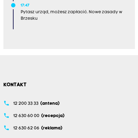
17:47
Pytasz urząd, możesz zapłacić. Nowe zasady w
Brzesku
KONTAKT
phone
12 200 33 33
(antena)
phone
12 630 60 00
(recepcja)
phone
12 630 62 06
(reklama)