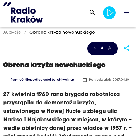
search
menu
Audycje
Obrona krzyża nowohuckiego
share
A
A
A
Obrona krzyża nowohuckiego
date_range
Pamięć Niepodległości (archiwalna)
Poniedziałek, 2017.04.10
27 kwietnia 1960 rano brygada robotnicza
przystąpiła do demontażu krzyża,
ustawionego w Nowej Hucie u zbiegu ulic
Marksa i Majakowskiego w miejscu, w którym –
wedle obietnicy danej przez władze w 1957 r. –