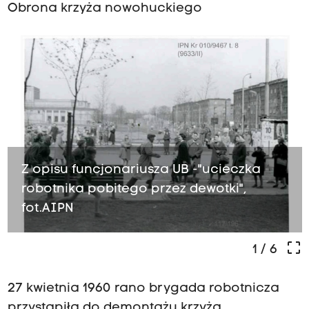
Obrona krzyża nowohuckiego
Z opisu funcjonariusza UB -"ucieczka
robotnika pobitego przez dewotki",
fot.AIPN
crop_free
1
/ 6
27 kwietnia 1960 rano brygada robotnicza
przystąpiła do demontażu krzyża,