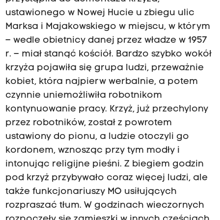
ustawionego w Nowej Hucie u zbiegu ulic
Marksa i Majakowskiego w miejscu, w którym
– wedle obietnicy danej przez władze w 1957
r. – miał stanąć kościół. Bardzo szybko wokół
krzyża pojawiła się grupa ludzi, przeważnie
kobiet, która najpierw werbalnie, a potem
czynnie uniemożliwiła robotnikom
kontynuowanie pracy. Krzyż, już przechylony
przez robotników, został z powrotem
ustawiony do pionu, a ludzie otoczyli go
kordonem, wznosząc przy tym modły i
intonując religijne pieśni. Z biegiem godzin
pod krzyż przybywało coraz więcej ludzi, ale
także funkcjonariuszy MO usiłujących
rozpraszać tłum. W godzinach wieczornych
rozpoczęły się zamieszki w innych częściach