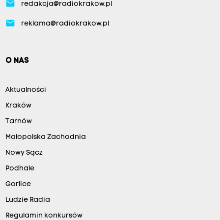
email
redakcja@radiokrakow.pl
email
reklama@radiokrakow.pl
O NAS
Aktualności
Kraków
Tarnów
Małopolska Zachodnia
Nowy Sącz
Podhale
Gorlice
Ludzie Radia
Regulamin konkursów