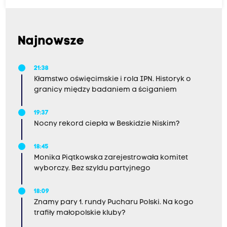
Najnowsze
21:38
Kłamstwo oświęcimskie i rola IPN. Historyk o
granicy między badaniem a ściganiem
19:37
Nocny rekord ciepła w Beskidzie Niskim?
18:45
Monika Piątkowska zarejestrowała komitet
wyborczy. Bez szyldu partyjnego
18:09
Znamy pary 1. rundy Pucharu Polski. Na kogo
trafiły małopolskie kluby?