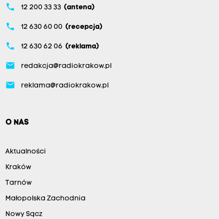
phone
12 200 33 33
(antena)
phone
12 630 60 00
(recepcja)
phone
12 630 62 06
(reklama)
email
redakcja@radiokrakow.pl
email
reklama@radiokrakow.pl
O NAS
Aktualności
Kraków
Tarnów
Małopolska Zachodnia
Nowy Sącz