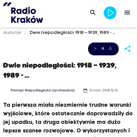
search
menu
Audycje
Dwie niepodległości: 1918 – 1939, 1989 - …
share
A
A
A
Dwie niepodległości: 1918 – 1939,
1989 - …
date_range
Pamięć Niepodległości (archiwalna)
Środa, 2018.12.12
Ta pierwsza miała niezmiernie trudne warunki
wyjściowe, które ostatecznie doprowadziły do
jej upadku, ta druga obiektywnie ma dużo
lepsze szanse rozwojowe. O wykorzystanych i