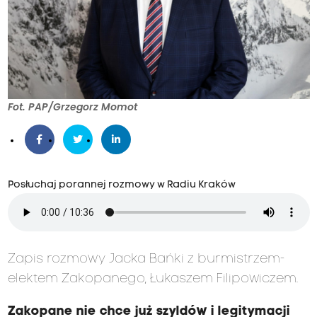
Fot. PAP/Grzegorz Momot
Posłuchaj porannej rozmowy w Radiu Kraków
Zapis rozmowy Jacka Bańki z burmistrzem-
elektem Zakopanego, Łukaszem Filipowiczem.
Zakopane nie chce już szyldów i legitymacji