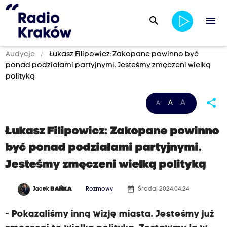
search
menu
Audycje
Łukasz Filipowicz: Zakopane powinno być
ponad podziałami partyjnymi. Jesteśmy zmęczeni wielką
polityką
share
A
A
A
Łukasz Filipowicz: Zakopane powinno
być ponad podziałami partyjnymi.
Jesteśmy zmęczeni wielką polityką
date_range
Jacek
BAŃKA
Rozmowy
Środa, 2024.04.24
- Pokazaliśmy inną wizję miasta. Jesteśmy już