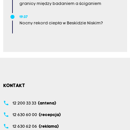
granicy między badaniem a ściganiem
19:37
Nocny rekord ciepła w Beskidzie Niskim?
KONTAKT
phone
12 200 33 33
(antena)
phone
12 630 60 00
(recepcja)
phone
12 630 62 06
(reklama)