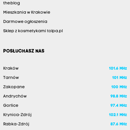
the:blog
Mieszkania w Krakowie
Darmowe ogłoszenia
Sklep z kosmetykami tolpa.pl
POSŁUCHASZ NAS
Kraków
101.6 MHz
Tarnów
101 MHz
Zakopane
100 MHz
Andrychów
98.8 MHz
Gorlice
97.4 MHz
Krynica-Zdrój
102.1 MHz
Rabka-Zdrój
87.6 MHz