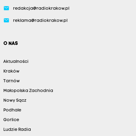
email
redakcja@radiokrakow.pl
email
reklama@radiokrakow.pl
O NAS
Aktualności
Kraków
Tarnów
Małopolska Zachodnia
Nowy Sącz
Podhale
Gorlice
Ludzie Radia