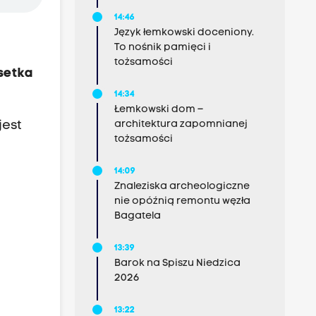
14:46
Język łemkowski doceniony.
To nośnik pamięci i
tożsamości
 setka
14:34
Łemkowski dom –
jest
architektura zapomnianej
tożsamości
14:09
Znaleziska archeologiczne
nie opóźnią remontu węzła
Bagatela
13:39
Barok na Spiszu Niedzica
2026
13:22