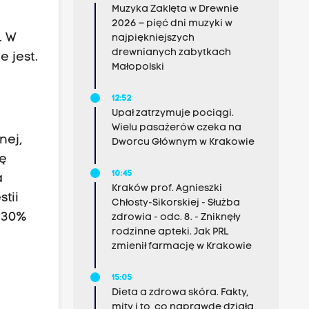
Muzyka Zaklęta w Drewnie
2026 – pięć dni muzyki w
. W
najpiękniejszych
drewnianych zabytkach
 jest.
Małopolski
12:52
Upał zatrzymuje pociągi.
Wielu pasażerów czeka na
nej,
Dworcu Głównym w Krakowie
ię
10:45
a
Kraków prof. Agnieszki
tii
Chłosty-Sikorskiej - Służba
 30%
zdrowia - odc. 8. - Zniknęły
rodzinne apteki. Jak PRL
zmienił farmację w Krakowie
15:05
Dieta a zdrowa skóra. Fakty,
mity i to, co naprawdę działa