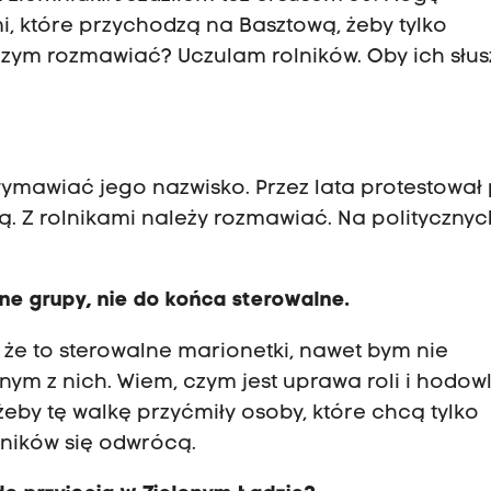
, które przychodzą na Basztową, żeby tylko
 O czym rozmawiać? Uczulam rolników. Oby ich słu
 wymawiać jego nazwisko. Przez lata protestował
ą. Z rolnikami należy rozmawiać. Na politycznyc
żne grupy, nie do końca sterowalne.
, że to sterowalne marionetki, nawet bym nie
nym z nich. Wiem, czym jest uprawa roli i hodow
żeby tę walkę przyćmiły osoby, które chcą tylko
lników się odwrócą.