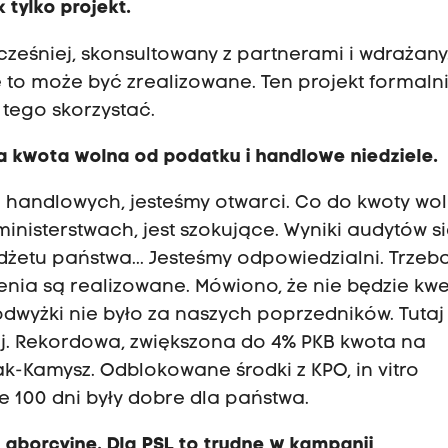
 tylko projekt.
cześniej, skonsultowany z partnerami i wdrażany
 to może być zrealizowane. Ten projekt formalnie
 tego skorzystać.
a kwota wolna od podatku i handlowe niedziele.
l handlowych, jesteśmy otwarci. Co do kwoty wol
ministerstwach, jest szokujące. Wyniki audytów s
żetu państwa... Jesteśmy odpowiedzialni. Trzeb
nia są realizowane. Mówiono, że nie będzie kwes
dwyżki nie było za naszych poprzedników. Tutaj
ej. Rekordowa, zwiększona do 4% PKB kwota na
ak-Kamysz. Odblokowane środki z KPO, in vitro
 100 dni były dobre dla państwa.
o aborcyjne. Dla PSL to trudne w kampanii