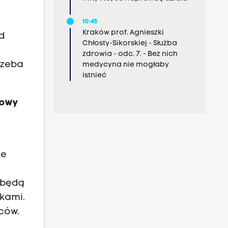
10:45
Kraków prof. Agnieszki
d
Chłosty-Sikorskiej - Służba
zdrowia - odc. 7. - Bez nich
rzeba
medycyna nie mogłaby
istnieć
kowy
ie
w będą
ikami.
ców.