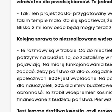
zdrowotna dla przedsiębiorców. To jednak
- Tak. Ten projekt został przygotowany w
takim tempie mało kto się spodziewał, że
Blisko 2 miliony osób będą mogły teraz z
Kolejna sprawa to niezrealizowana wyższ
- Te rozmowy są w trakcie. Co do niedzie
patrzymy na budżet. To, co zastaliśmy w 
pojawiają. Na miarę funkcjonowania bud
zadbać, żeby państwo działało. Zagadnie
społecznych. 800+ jest wypłacane. Na po
dla nauczycieli, 20% dla sfery budżetow
obronność. To zrobił wicepremier Kosini
finansowane z budżetu państwa. Pierwsze
Jest jeszcze drażliwa kwestia, czyli praw