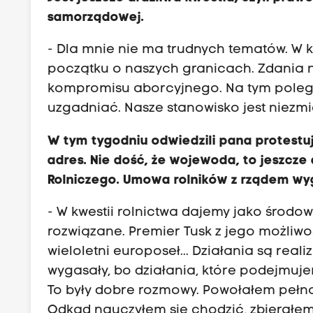
samorządowej.
- Dla mnie nie ma trudnych tematów. W 
początku o naszych granicach. Zdania n
kompromisu aborcyjnego. Na tym polega r
uzgadniać. Nasze stanowisko jest niezm
W tym tygodniu odwiedzili pana protestuj
adres. Nie dość, że wojewoda, to jeszcze
Rolniczego. Umowa rolników z rządem wy
- W kwestii rolnictwa dajemy jako środow
rozwiązane. Premier Tusk z jego możliwośc
wieloletni europoseł... Działania są real
wygasały, bo działania, które podejmujem
To były dobre rozmowy. Powołałem pełno
Odkąd nauczyłem się chodzić, zbierałem