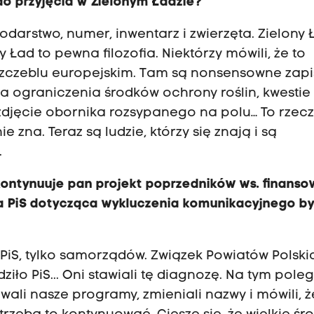
 do przyjęcia w Zielonym Ładzie?
podarstwo, numer, inwentarz i zwierzęta. Zielony 
 Ład to pewna filozofia. Niektórzy mówili, że to
zczeblu europejskim. Tam są nonsensowne zapis
a ograniczenia środków ochrony roślin, kwestie
 zdjęcie obornika rozsypanego na polu… To rzecz
ie zna. Teraz są ludzie, którzy się znają i są
.
kontynuuje pan projekt poprzedników ws. finanso
a PiS dotycząca wykluczenia komunikacyjnego by
 PiS, tylko samorządów. Związek Powiatów Polskic
iło PiS... Oni stawiali tę diagnozę. Na tym pole
li nasze programy, zmieniali nazwy i mówili, ż