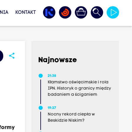
NIA
KONTAKT
share
Najnowsze
21:38
Kłamstwo oświęcimskie i rola
IPN. Historyk o granicy między
badaniem a ściganiem
19:37
Nocny rekord ciepła w
Beskidzie Niskim?
tformy