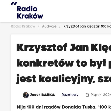
Radio Kraków
Audycje
Krzysztof Jan Klęczar: 100 k
Krzysztof Jan Klę
konkretów to był
jest koalicyjny, s
date_range
Jacek
BAŃKA
Rozmowy
Piątek, 202
Mija 100 dni rządów Donalda Tuska. "100 