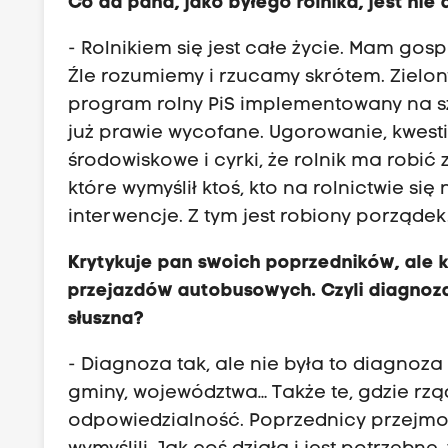
Co da pana, jako byłego rolnika, jest nie
- Rolnikiem się jest całe życie. Mam gos
Źle rozumiemy i rzucamy skrótem. Zielony
program rolny PiS implementowany na s
już prawie wycofane. Ugorowanie, kwesti
środowiskowe i cyrki, że rolnik ma robić
które wymyślił ktoś, kto na rolnictwie się n
interwencje. Z tym jest robiony porządek
Krytykuje pan swoich poprzedników, ale 
przejazdów autobusowych. Czyli diagnoz
słuszna?
- Diagnoza tak, ale nie była to diagnoza
gminy, województwa… Także te, gdzie rządz
odpowiedzialność. Poprzednicy przejmowa