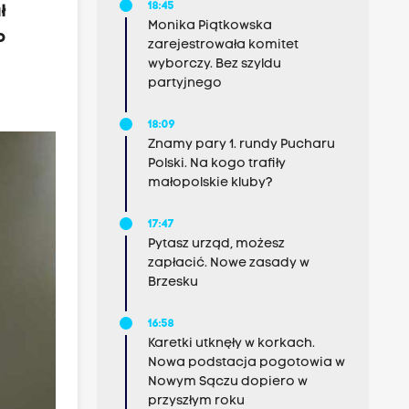
18:45
ł
Monika Piątkowska
o
zarejestrowała komitet
wyborczy. Bez szyldu
partyjnego
18:09
Znamy pary 1. rundy Pucharu
Polski. Na kogo trafiły
małopolskie kluby?
17:47
Pytasz urząd, możesz
zapłacić. Nowe zasady w
Brzesku
16:58
Karetki utknęły w korkach.
Nowa podstacja pogotowia w
Nowym Sączu dopiero w
przyszłym roku