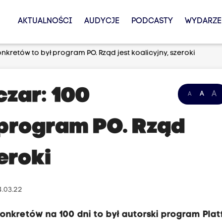
AKTUALNOŚCI
AUDYCJE
PODCASTY
WYDARZE
onkretów to był program PO. Rząd jest koalicyjny, szeroki
czar: 100
A
A
A
 program PO. Rząd
zeroki
4.03.22
konkretów na 100 dni to był autorski program Pla