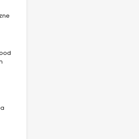
szne
 pod
h
la