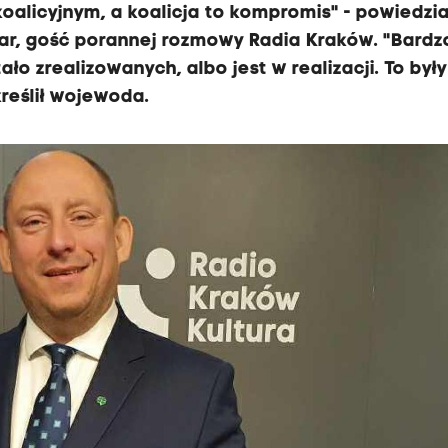
oalicyjnym, a koalicja to kompromis" - powiedzia
ar, gość porannej rozmowy Radia Kraków. "Bardz
ało zrealizowanych, albo jest w realizacji. To były
reślił wojewoda.