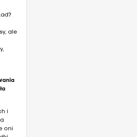
Ład?
y, ale
y,
wania
ła
h i
ga
e oni