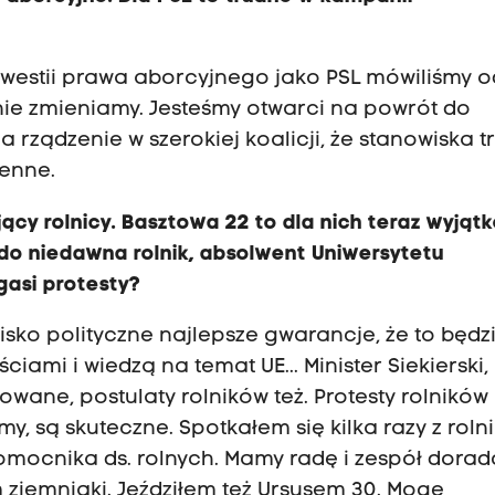
kwestii prawa aborcyjnego jako PSL mówiliśmy o
ie zmieniamy. Jesteśmy otwarci na powrót do
ządzenie w szerokiej koalicji, że stanowiska t
ienne.
ący rolnicy. Basztowa 22 to dla nich teraz wyjąt
 do niedawna rolnik, absolwent Uniwersytetu
gasi protesty?
isko polityczne najlepsze gwarancje, że to będz
iami i wiedzą na temat UE... Minister Siekierski,
izowane, postulaty rolników też. Protesty rolnikó
y, są skuteczne. Spotkałem się kilka razy z roln
mocnika ds. rolnych. Mamy radę i zespół dorad
 ziemniaki. Jeździłem też Ursusem 30. Mogę