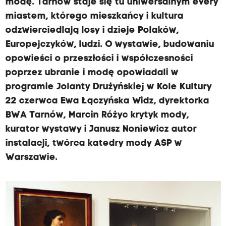
modę. Tarnów staje się tu uniwersalnym every
miastem, którego mieszkańcy i kultura
odzwierciedlają losy i dzieje Polaków,
Europejczyków, ludzi. O wystawie, budowaniu
opowieści o przeszłości i współczesności
poprzez ubranie i modę opowiadali w
programie Jolanty Drużyńskiej w Kole Kultury
22 czerwca Ewa Łączyńska Widz, dyrektorka
BWA Tarnów, Marcin Różyc krytyk mody,
kurator wystawy i Janusz Noniewicz autor
instalacji, twórca katedry mody ASP w
Warszawie.