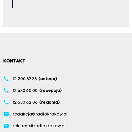
KONTAKT
phone
12 200 33 33
(antena)
phone
12 630 60 00
(recepcja)
phone
12 630 62 06
(reklama)
email
redakcja@radiokrakow.pl
email
reklama@radiokrakow.pl