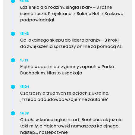
15:45
Łazienka dla rodziny, singla i pary – 3 różne
scenariusze. Projektanci z Salonu Hoff z Krakowa
podpowiadają!
15:43
Od lokalnego sklepu do lidera branży – 3 kroki
do zwiększenia sprzedaży online za pomocą AI
15:13
Mętna woda i nieprzyjemny zapach w Parku
Duchackim. Miasto uspokaja
15:04
Czarzasty o trudnych relacjach z Ukrainą:
„Trzeba odbudować wzajemne zaufanie”
14:39
Gibała w końcu ogłosił start, Bocheńczak już nie
taki miły, a Majchrowski namaszcza kolejnego
następ... następczynię