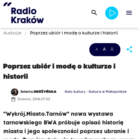
search
menu
Audycje
Poprzez ubiór i modę o kulturze i historii
share
A
A
A
Poprzez ubiór i modę o kulturze i
historii
Jolanta
DRUŻYŃSKA
Koło kultury - Kultura w Małopolsce
date_range
Sobota, 2016.07.02
"Wykrój.Miasto.Tarnów" nowa wystawa
tarnowskiego BWA próbuje opisać historię
miasta i jego społeczności poprzez ubranie i