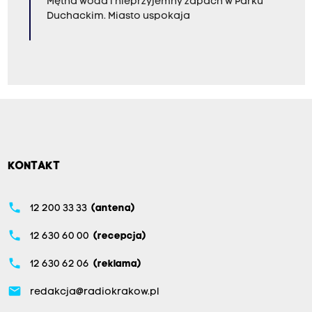
Mętna woda i nieprzyjemny zapach w Parku
Duchackim. Miasto uspokaja
KONTAKT
phone
12 200 33 33
(antena)
phone
12 630 60 00
(recepcja)
phone
12 630 62 06
(reklama)
email
redakcja@radiokrakow.pl