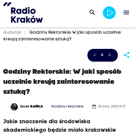
search
menu
Audycje
Godziny Rektorskie: W jaki sposób uczelnie
kreują zainteresowanie sztuką?
share
A
A
A
Godziny Rektorskie: W jaki sposób
uczelnie kreują zainteresowanie
sztuką?
date_range
Jacek
BAŃKA
Godziny rektorskie
Środa, 2021.11.17
Jakie znaczenie dla środowiska
akademickiego będzie miało krakowskie