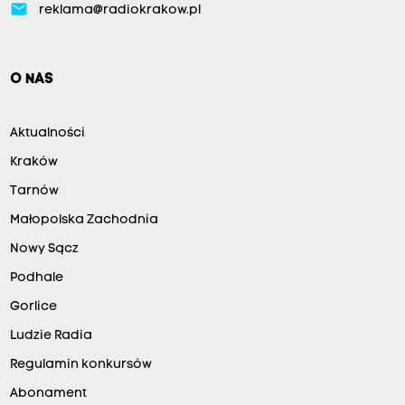
email
reklama@radiokrakow.pl
O NAS
Aktualności
Kraków
Tarnów
Małopolska Zachodnia
Nowy Sącz
Podhale
Gorlice
Ludzie Radia
Regulamin konkursów
Abonament