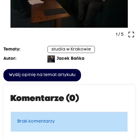
crop_free
1
/ 5
Tematy:
studia w Krakowie
Autor:
Jacek Bańka
Wyślij opinię na temat artykułu
Komentarze (0)
Brak komentarzy