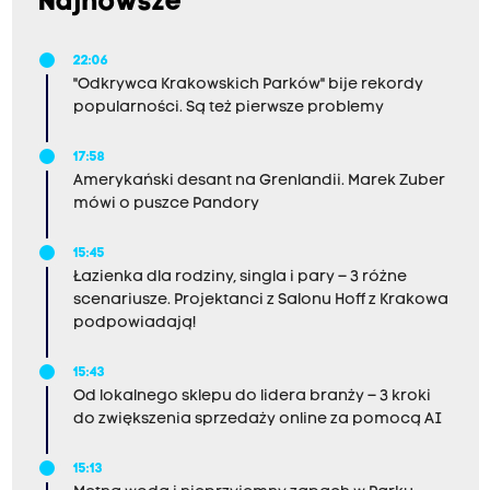
Najnowsze
22:06
"Odkrywca Krakowskich Parków" bije rekordy
popularności. Są też pierwsze problemy
17:58
Amerykański desant na Grenlandii. Marek Zuber
mówi o puszce Pandory
15:45
Łazienka dla rodziny, singla i pary – 3 różne
scenariusze. Projektanci z Salonu Hoff z Krakowa
podpowiadają!
15:43
Od lokalnego sklepu do lidera branży – 3 kroki
do zwiększenia sprzedaży online za pomocą AI
15:13