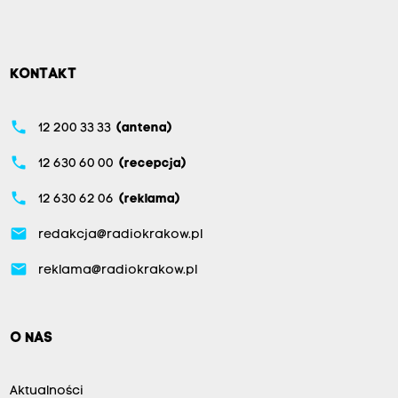
KONTAKT
phone
12 200 33 33
(antena)
phone
12 630 60 00
(recepcja)
phone
12 630 62 06
(reklama)
email
redakcja@radiokrakow.pl
email
reklama@radiokrakow.pl
O NAS
Aktualności