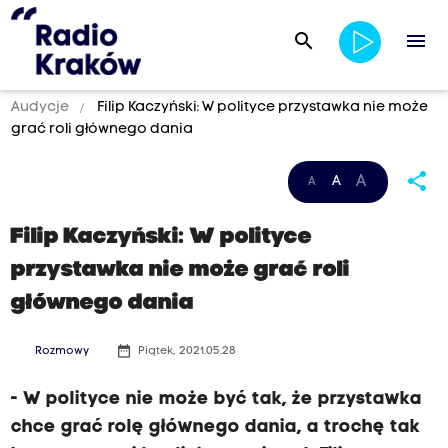
search
menu
Audycje
Filip Kaczyński: W polityce przystawka nie może
grać roli głównego dania
share
A
A
A
Filip Kaczyński: W polityce
przystawka nie może grać roli
głównego dania
date_range
Rozmowy
Piątek, 2021.05.28
- W polityce nie może być tak, że przystawka
chce grać rolę głównego dania, a trochę tak