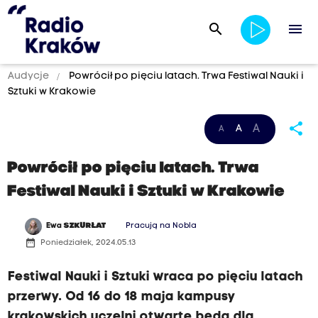
search
menu
Audycje
Powrócił po pięciu latach. Trwa Festiwal Nauki i
Sztuki w Krakowie
share
A
A
A
Powrócił po pięciu latach. Trwa
Festiwal Nauki i Sztuki w Krakowie
Ewa
SZKURŁAT
Pracują na Nobla
date_range
Poniedziałek, 2024.05.13
Festiwal Nauki i Sztuki wraca po pięciu latach
przerwy. Od 16 do 18 maja kampusy
krakowskich uczelni otwarte będą dla