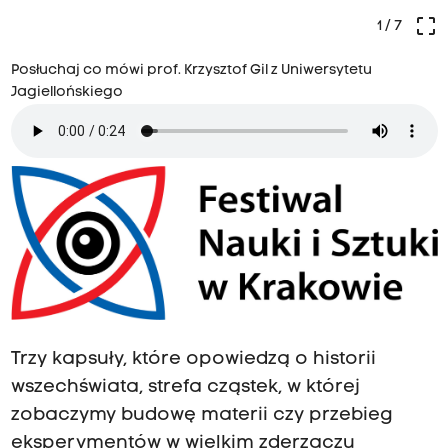
crop_free
1
/ 7
Posłuchaj co mówi prof. Krzysztof Gil z Uniwersytetu
Jagiellońskiego
Trzy kapsuły, które opowiedzą o historii
wszechświata, strefa cząstek, w której
zobaczymy budowę materii czy przebieg
eksperymentów w wielkim zderzaczu