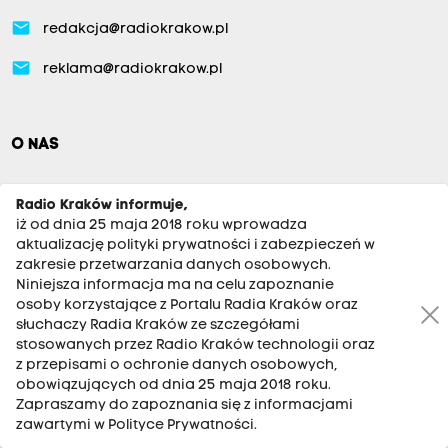
email
redakcja@radiokrakow.pl
email
reklama@radiokrakow.pl
O NAS
Aktualności
Radio Kraków informuje,
iż od dnia 25 maja 2018 roku wprowadza
Kraków
aktualizację polityki prywatności i zabezpieczeń w
zakresie przetwarzania danych osobowych.
Tarnów
Niniejsza informacja ma na celu zapoznanie
Małopolska Zachodnia
osoby korzystające z Portalu Radia Kraków oraz
słuchaczy Radia Kraków ze szczegółami
Nowy Sącz
stosowanych przez Radio Kraków technologii oraz
Podhale
z przepisami o ochronie danych osobowych,
obowiązujących od dnia 25 maja 2018 roku.
Gorlice
Zapraszamy do zapoznania się z informacjami
zawartymi w Polityce Prywatności.
Ludzie Radia