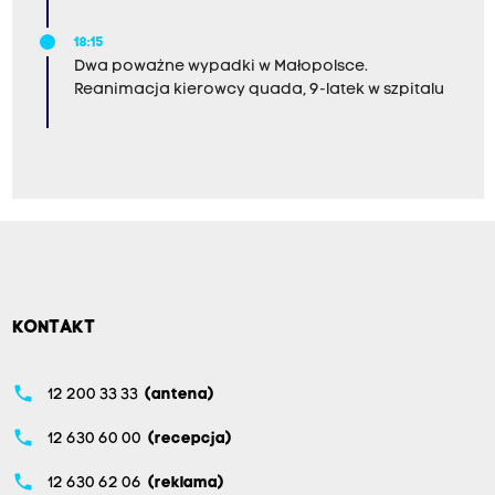
18:15
Dwa poważne wypadki w Małopolsce.
Reanimacja kierowcy quada, 9-latek w szpitalu
KONTAKT
phone
12 200 33 33
(antena)
phone
12 630 60 00
(recepcja)
phone
12 630 62 06
(reklama)