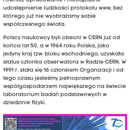
również opracowanie i nieodpłatne
udostępnienie ludzkości
protokołu www
, bez
którego już nie wyobrażamy sobie
współczesnego świata.
Polscy naukowcy byli obecni w CERN już od
końca lat 50
, a w 1964 roku Polska, jako
jedyny kraj tzw. bloku wschodniego, uzyskała
status członka obserwatora w Radzie CERN.
W
1991 r. stała się 16 członkiem Organizacji
i od
tego czasu jesteśmy pełnoprawnym
współgospodarzem największego na świecie
laboratorium badań podstawowych w
dziedzinie fizyki.