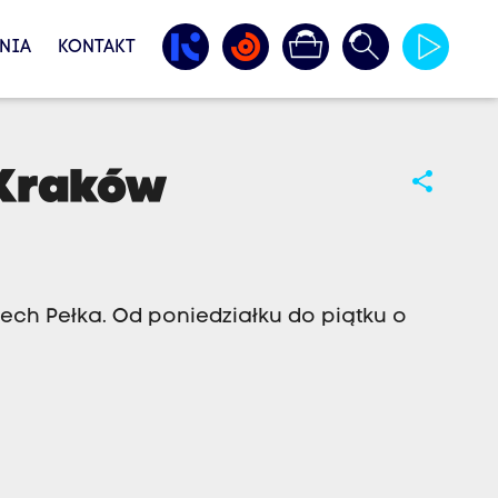
NIA
KONTAKT
 Kraków
share
ch Pełka. Od poniedziałku do piątku o