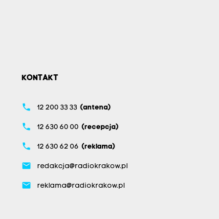
KONTAKT
phone
12 200 33 33
(antena)
phone
12 630 60 00
(recepcja)
phone
12 630 62 06
(reklama)
email
redakcja@radiokrakow.pl
email
reklama@radiokrakow.pl