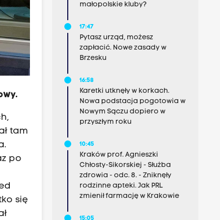
małopolskie kluby?
17:47
Pytasz urząd, możesz
zapłacić. Nowe zasady w
Brzesku
16:58
Karetki utknęły w korkach.
owy.
Nowa podstacja pogotowia w
Nowym Sączu dopiero w
h,
przyszłym roku
ał tam
a.
10:45
Kraków prof. Agnieszki
az po
Chłosty-Sikorskiej - Służba
zdrowia - odc. 8. - Zniknęły
zed
rodzinne apteki. Jak PRL
zmienił farmację w Krakowie
tko się
ał
15:05