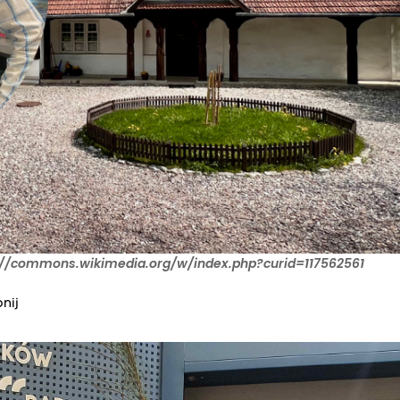
s://commons.wikimedia.org/w/index.php?curid=117562561
nij