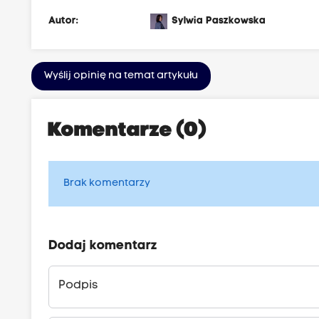
r
Autor:
Sylwia Paszkowska
c
e
=
Wyślij opinię na temat artykułu
g
e
Komentarze (0)
n
e
r
Brak komentarzy
a
t
o
Dodaj komentarz
r
&
Podpis
t
h