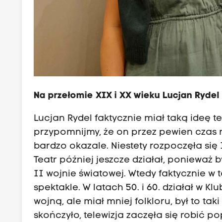
c
o
m
/
e
m
b
Na przełomie XIX i XX wieku Lucjan Rydel
e
d
Lucjan Rydel faktycznie miał taką ideę te
/
przypomnijmy, że on przez pewien czas m
e
bardzo okazale. Niestety rozpoczęła się 
p
Teatr później jeszcze działał, ponieważ
i
II wojnie światowej. Wtedy faktycznie w
s
spektakle. W latach 50. i 60. działał w 
o
wojną, ale miał mniej folkloru, był to tak
d
skończyło, telewizja zaczęła się robić p