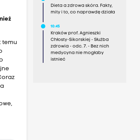
Dieta a zdrowa skóra. Fakty,
mity i to, co naprawdę działa
nież
10:45
Kraków prof. Agnieszki
Chłosty-Sikorskiej - Służba
t temu
zdrowia - odc. 7. - Bez nich
o
medycyna nie mogłaby
ło
istnieć
ejne
Coraz
ta
e
dowe,