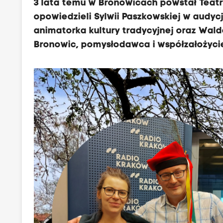
3 lata temu w Bronowicach powstał Teatr
e
opowiedzieli Sylwii Paszkowskiej w audyc
=
animatorka kultury tradycyjnej oraz Wal
"
Bronowic, pomysłodawca i współzałożycie
b
o
r
d
e
r
-
r
a
d
i
u
s