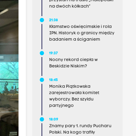
przystań na trasie „Małopolski
na dwóch kółkach”
21:38
Kłamstwo oświęcimskie i rola
IPN. Historyk o granicy między
badaniem a ściganiem
19:37
Nocny rekord ciepła w
Beskidzie Niskim?
18:45
Monika Piątkowska
zarejestrowała komitet
wyborczy. Bez szyldu
partyjnego
18:09
Znamy pary 1. rundy Pucharu
Polski. Na kogo trafiły