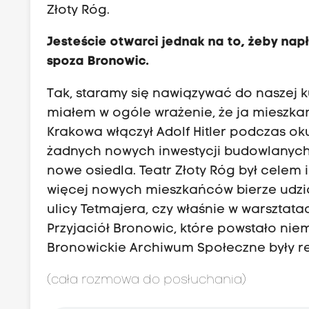
e
Złoty Róg.
/
Jesteście otwarci jednak na to, żeby nap
3
spoza Bronowic.
4
B
Tak, staramy się nawiązywać do naszej ku
n
miałem w ogóle wrażenie, że ja mieszka
L
Krakowa włączył Adolf Hitler podczas ok
D
żadnych nowych inwestycji budowlanych. 
y
nowe osiedla. Teatr Złoty Róg był cele
c
więcej nowych mieszkańców bierze udział
3
ulicy Tetmajera, czy właśnie w warsztata
i
Przyjaciół Bronowic, które powstało niem
A
Bronowickie Archiwum Społeczne były r
b
0
(cała rozmowa do posłuchania)
p