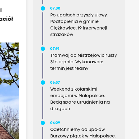
07:30
i
Po upałach przyszły ulewy.
aciół
Podtopienia w gminie
Ciężkowice, 19 interwencji
strażaków
07:19
Tramwaj do Mistrzejowic ruszy
31 sierpnia. Wykonawca:
termin jest realny
06:57
Weekend z kolarskimi
emocjami w Małopolsce.
Będą spore utrudnienia na
drogach
06:29
Odetchniemy od upałów.
Burzowy piątek w Małopolsce.