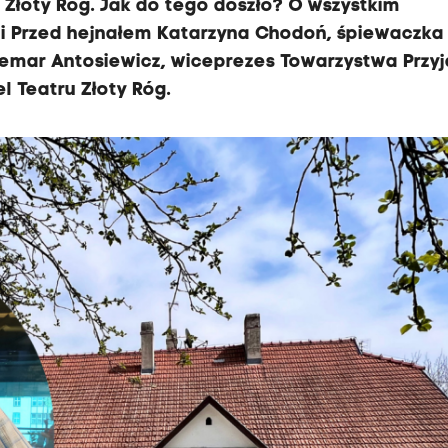
 Złoty Róg. Jak do tego doszło? O wszystkim
ji Przed hejnałem Katarzyna Chodoń, śpiewaczka 
demar Antosiewicz, wiceprezes Towarzystwa Przyj
l Teatru Złoty Róg.