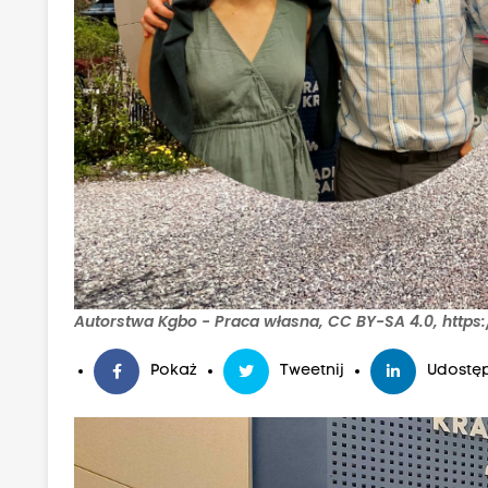
:
1
2
p
x
"
s
r
c
=
"
Autorstwa Kgbo - Praca własna, CC BY-SA 4.0, http
h
Pokaż
Tweetnij
Udostęp
t
t
p
s