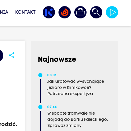
NIA
KONTAKT
share
Najnowsze
?
08:01
Jak uratować wysychające
jezioro w Klimkówce?
Potrzebna ekspertyza
,
07:44
W sobotę tramwaje nie
dojadą do Borku Fałęckiego.
rodzić.
Sprawdź zmiany