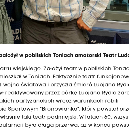
 założył w pobliskich Toniach amatorski Teatr Lud
atru wiejskiego. Założył teatr w pobliskich Tonac
ieszkał w Toniach. Faktycznie teatr funkcjonow
I wojna światowa i przyszła śmierć Lucjana Rydl
 był reaktywowany przez córkę Lucjana Rydla zar
 takich partyzanckich wręcz warunkach robili
Klubie Sportowym "Bronowianka", który powstał pr
i właśnie taki teatr podmiejski. W latach 60. wszys
opularna i była długa przerwa, aż w końcu powst