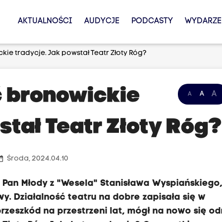
AKTUALNOŚCI
AUDYCJE
PODCASTY
WYDARZE
e tradycje. Jak powstał Teatr Złoty Róg?
 bronowickie
A
A
A
stał Teatr Złoty Róg
_range
Środa, 2024.04.10
, Pan Młody z "Wesela" Stanisława Wyspiańskiego
y. Działalność teatru na dobre zapisała się w
rzeszkód na przestrzeni lat, mógł na nowo się od