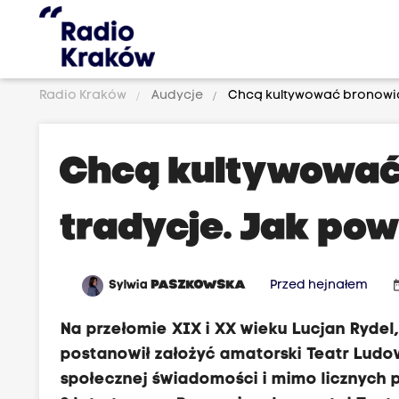
Radio Kraków
Audycje
Chcą kultywować bronowicki
<
i
Chcą kultywować
f
r
tradycje. Jak pow
a
m
e
date
Sylwia
PASZKOWSKA
Przed hejnałem
s
Na przełomie XIX i XX wieku Lucjan Rydel
t
postanowił założyć amatorski Teatr Ludow
y
społecznej świadomości i mimo licznych p
l