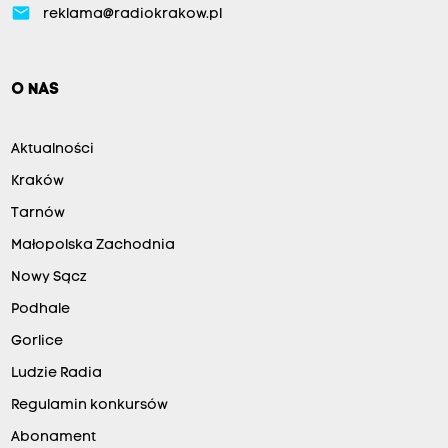
email
reklama@radiokrakow.pl
O NAS
Aktualności
Kraków
Tarnów
Małopolska Zachodnia
Nowy Sącz
Podhale
Gorlice
Ludzie Radia
Regulamin konkursów
Abonament