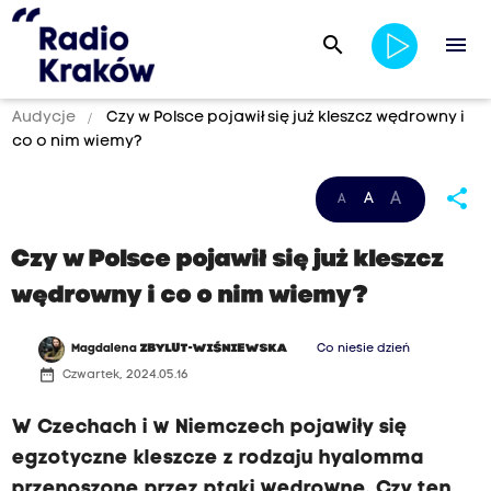
search
menu
Audycje
Czy w Polsce pojawił się już kleszcz wędrowny i
co o nim wiemy?
share
A
A
A
Czy w Polsce pojawił się już kleszcz
wędrowny i co o nim wiemy?
Magdalena
ZBYLUT-WIŚNIEWSKA
Co niesie dzień
date_range
Czwartek, 2024.05.16
W Czechach i w Niemczech pojawiły się
egzotyczne kleszcze z rodzaju hyalomma
przenoszone przez ptaki wędrowne. Czy ten