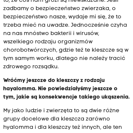
to, że coś nam grozi są niewskazane. Jeśli
zadbamy o bezpieczeństwo zwierzaka, o
bezpieczeństwo nasze, wydaje mi się, że to
trzeba mieć na uwadze. Jednocześnie czyha
na nas mnóstwo bakterii i wirusów,
wszelkiego rodzaju organizmów
chorobotwórczych, gdzie też te kleszcze są w
tym samym worku, dlatego nie należy tracić
zdrowego rozsądku.
Wróćmy jeszcze do kleszczy z rodzaju
h
ay
alo
m
ma. Nie powiedział
yśmy
jeszcze o
tym, jakie są konsekwencje takiego ukąszenia.
My jako ludzie i zwierzęta to są dwie różne
grupy docelowe dla kleszcza zarówno
hyalomma i dla kleszczy też innych, ale ten