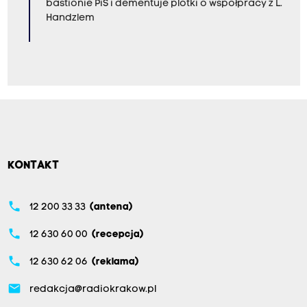
bastionie PiS i dementuje plotki o współpracy z L.
Handzlem
KONTAKT
phone
12 200 33 33
(antena)
phone
12 630 60 00
(recepcja)
phone
12 630 62 06
(reklama)
email
redakcja@radiokrakow.pl