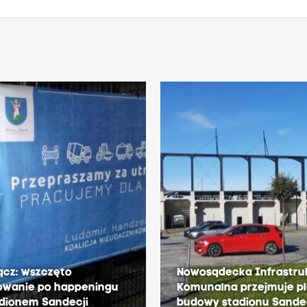
ącz: wszczęto
Nowosądecka Infrastru
owanie po happeningu
Komunalna przejmuje p
dionem Sandecji
budowy stadionu Sande