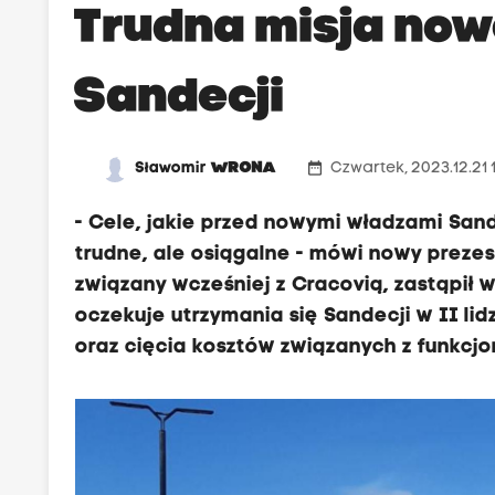
Trudna misja no
Sandecji
date_range
Sławomir
WRONA
Czwartek, 2023.12.21 
- Cele, jakie przed nowymi władzami San
trudne, ale osiągalne - mówi nowy preze
związany wcześniej z Cracovią, zastąpił w
oczekuje utrzymania się Sandecji w II lid
oraz cięcia kosztów związanych z funkcj