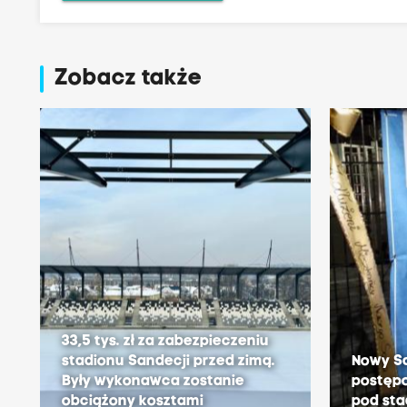
Zobacz także
33,5 tys. zł za zabezpieczeniu
stadionu Sandecji przed zimą.
Nowy S
Były wykonawca zostanie
postęp
obciążony kosztami
pod sta