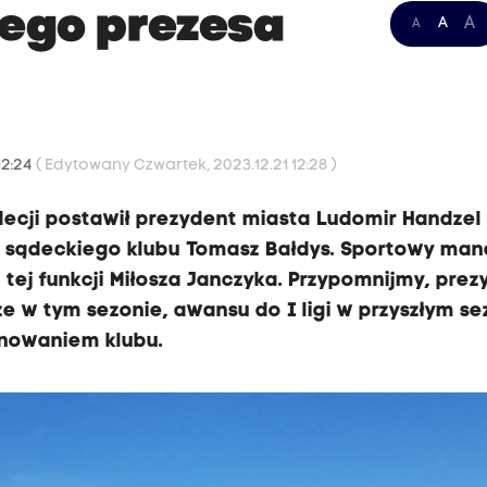
wego prezesa
A
A
A
12:24
( Edytowany Czwartek, 2023.12.21 12:28 )
decji postawił prezydent miasta Ludomir Handzel
s sądeckiego klubu Tomasz Bałdys. Sportowy man
 tej funkcji Miłosza Janczyka. Przypomnijmy, pre
ze w tym sezonie, awansu do I ligi w przyszłym se
onowaniem klubu.