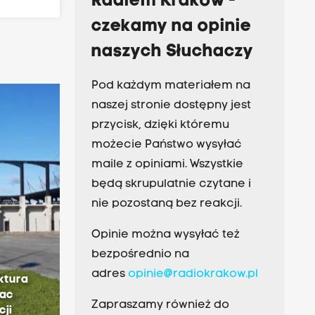
Radiem Kraków -
czekamy na opinie
naszych Słuchaczy
Pod każdym materiałem na
naszej stronie dostępny jest
przycisk, dzięki któremu
możecie Państwo wysyłać
maile z opiniami. Wszystkie
będą skrupulatnie czytane i
nie pozostaną bez reakcji.
Opinie można wysyłać też
bezpośrednio na
adres
opinie@radiokrakow.pl
ktura
lac
Zapraszamy również do
cji