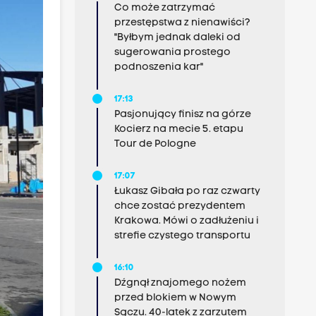
Co może zatrzymać
przestępstwa z nienawiści?
"Byłbym jednak daleki od
sugerowania prostego
podnoszenia kar"
17:13
Pasjonujący finisz na górze
Kocierz na mecie 5. etapu
Tour de Pologne
17:07
Łukasz Gibała po raz czwarty
chce zostać prezydentem
Krakowa. Mówi o zadłużeniu i
strefie czystego transportu
16:10
Dźgnął znajomego nożem
przed blokiem w Nowym
Sączu. 40-latek z zarzutem