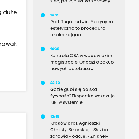
sieć, policja szuka sprawcy
ą duże
14:31
Prof. Inga Ludwin: Medycyna
estetyczna to procedura
okaleczająca
rował,
14:30
Kontrola CBA w wadowickim
magistracie. Chodzi o zakup
nowych autobusów
22:30
Gdzie gubi się polska
żywność?Ekspertka wskazuje
luki w systemie.
10:45
Kraków prof. Agnieszki
Chłosty-Sikorskiej - Służba
zdrowia - odc. 8. - Zniknęły