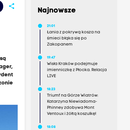
share
Najnowsze
21:01
Łania z pokrywą kosza na
śmieci błąka się po
Zakopanem
 są
19:47
Wisła Kraków podejmuje
ager,
imienniczkę z Płocka. Relacja
zydent
LIVE
zonie
18:23
Triumf na Górze Wiatrów:
Katarzyna Niewiadoma-
Phinney zdobywa Mont
Ventoux i żółtą koszulkę!
18:08