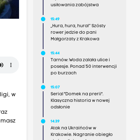
usiłowania zabójstwa
15:49
„Hura, hura, hura!” Szósty
rower jedzie do pani
Małgorzaty z Krakowa
15:44
Tarnów: Woda zalała ulice i
posesje. Ponad 50 interwencji
po burzach
15:07
igi, w
Serial "Domek na prerii".
Klasyczna historia w nowej
e
odsłonie
raz
omasz
14:39
Atak na Ukraińców w
Krakowie. Nagranie obiegło