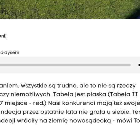
nij
Bałdysem
niem. Wszystkie są trudne, ale to nie są rzeczy
y niemożliwych. Tabela jest płaska (Tabela II l
7 miejsce - red.) Nasi konkurenci mają też swoj
ndecja przez ostatnie lata nie grała u siebie. Te
ndecji wróciły na ziemię nowosądecką - mówi T