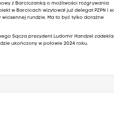
zmowy z Barciczanką o możliwości rozgrywania
ekt w Barcicach wizytował już delegat PZPN i s
w wiosennej rundzie. Ma to być tylko doraźne
owego Sącza prezydent Ludomir Handzel zadekla
zie ukończony w połowie 2024 roku.