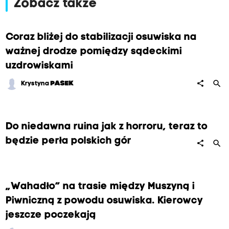
Zobacz także
Coraz bliżej do stabilizacji osuwiska na
ważnej drodze pomiędzy sądeckimi
uzdrowiskami
search
share
Krystyna
PASEK
Do niedawna ruina jak z horroru, teraz to
będzie perła polskich gór
search
share
„Wahadło” na trasie między Muszyną i
Piwniczną z powodu osuwiska. Kierowcy
jeszcze poczekają