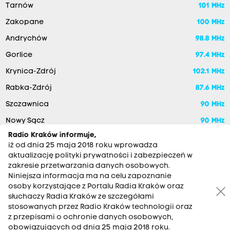
Tarnów
101 MHz
Zakopane
100 MHz
Andrychów
98.8 MHz
Gorlice
97.4 MHz
Krynica-Zdrój
102.1 MHz
Rabka-Zdrój
87.6 MHz
Szczawnica
90 MHz
Nowy Sącz
90 MHz
Radio Kraków informuje,
iż od dnia 25 maja 2018 roku wprowadza
aktualizację polityki prywatności i zabezpieczeń w
zakresie przetwarzania danych osobowych.
Niniejsza informacja ma na celu zapoznanie
osoby korzystające z Portalu Radia Kraków oraz
słuchaczy Radia Kraków ze szczegółami
stosowanych przez Radio Kraków technologii oraz
RADIO KRAKÓW SA. Aleja Juliusza Słowackiego 22, 30-007
z przepisami o ochronie danych osobowych,
Kraków
obowiązujących od dnia 25 maja 2018 roku.