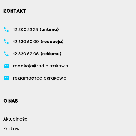
KONTAKT
phone
12 200 33 33
(antena)
phone
12 630 60 00
(recepcja)
phone
12 630 62 06
(reklama)
email
redakcja@radiokrakow.pl
email
reklama@radiokrakow.pl
O NAS
Aktualności
Kraków