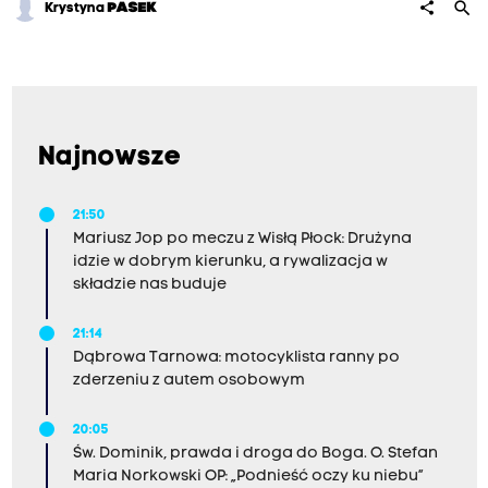
search
share
Krystyna
PASEK
Najnowsze
21:50
Mariusz Jop po meczu z Wisłą Płock: Drużyna
idzie w dobrym kierunku, a rywalizacja w
składzie nas buduje
21:14
Dąbrowa Tarnowa: motocyklista ranny po
zderzeniu z autem osobowym
20:05
Św. Dominik, prawda i droga do Boga. O. Stefan
Maria Norkowski OP: „Podnieść oczy ku niebu”