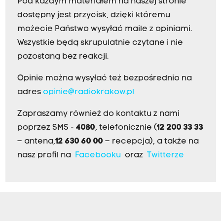
Pod każdym materiałem na naszej stronie
dostępny jest przycisk, dzięki któremu
możecie Państwo wysyłać maile z opiniami.
Wszystkie będą skrupulatnie czytane i nie
pozostaną bez reakcji.
Opinie można wysyłać też bezpośrednio na
adres
opinie@radiokrakow.pl
Zapraszamy również do kontaktu z nami
poprzez SMS -
4080
, telefonicznie (
12 200 33 33
– antena,
12 630 60 00
– recepcja), a także na
nasz profil na
Facebooku
oraz
Twitterze