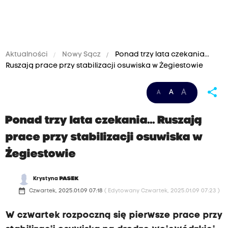
Aktualności
Nowy Sącz
Ponad trzy lata czekania...
Ruszają prace przy stabilizacji osuwiska w Żegiestowie
share
A
A
A
Ponad trzy lata czekania... Ruszają
prace przy stabilizacji osuwiska w
Żegiestowie
Krystyna
PASEK
date_range
Czwartek, 2025.01.09 07:18
( Edytowany Czwartek, 2025.01.09 07:23 )
W czwartek rozpoczną się pierwsze prace przy