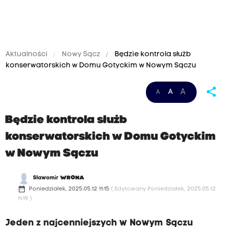
Aktualności
Nowy Sącz
Będzie kontrola służb
konserwatorskich w Domu Gotyckim w Nowym Sączu
C
share
A
A
A
h
ł
Będzie kontrola służb
o
konserwatorskich w Domu Gotyckim
p
w Nowym Sączu
b
i
Sławomir
WRONA
z
date_range
Poniedziałek, 2025.05.12 11:15
( Edytowany Poniedziałek, 2025.05.12
11:19 )
n
e
Jeden z najcenniejszych w Nowym Sączu