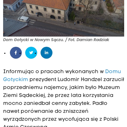
a
n
d
y
d
Dom Gotycki w Nowym Sączu. / Fot. Damian Radziak
o
w
a
n
Informując o pracach wykonanych w
Domu
i
Gotyckim
prezydent Ludomir Handzel zarzucił
e
poprzedniemu najemcy, jakim było Muzeum
m
Ziemi Sądeckiej, że przez lata korzystania
.
mocno zaniedbał cenny zabytek. Padło
N
nawet porównanie do zniszczeń
i
wyrządzonych przez wycofująca się z Polski
e