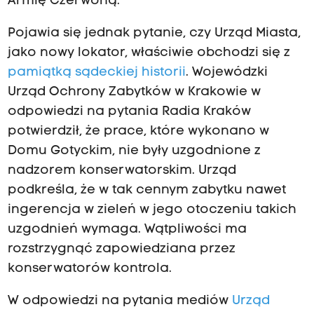
Armię Czerwoną.
d
o
Pojawia się jednak pytanie, czy Urząd Miasta,
ś
jako nowy lokator, właściwie obchodzi się z
ć
pamiątką sądeckiej historii
. Wojewódzki
,
Urząd Ochrony Zabytków w Krakowie w
ż
odpowiedzi na pytania Radia Kraków
e
potwierdził, że prace, które wykonano w
m
Domu Gotyckim, nie były uzgodnione z
u
nadzorem konserwatorskim. Urząd
s
podkreśla, że w tak cennym zabytku nawet
i
ingerencja w zieleń w jego otoczeniu takich
a
uzgodnień wymaga. Wątpliwości ma
ł
rozstrzygnąć zapowiedziana przez
z
konserwatorów kontrola.
r
e
W odpowiedzi na pytania mediów
Urząd