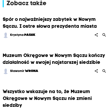
r
Zobacz także
a
p
Spór o najważniejszy zabytek w Nowym
e
Sączu. I ostre słowa prezydenta miasta
w
search
share
Krystyna
PASEK
n
i
e
Muzeum Okręgowe w Nowym Sączu kończy
,
działalność w swojej najstarszej siedzibie
a
j
search
share
Sławomir
WRONA
e
s
z
Wszystko wskazuje na to, że Muzeum
c
Okręgowe w Nowym Sączu nie zmieni
z
siedziby