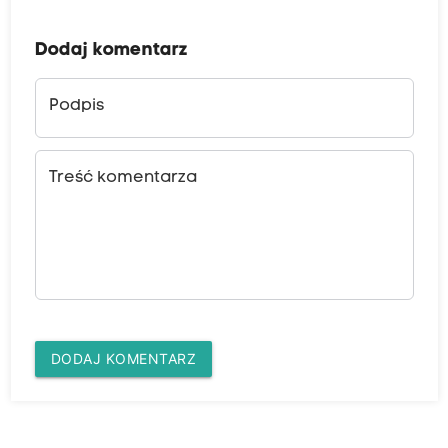
z
e
Dodaj komentarz
f
a
Podpis
I
P
N
Treść komentarza
,
c
h
u
j
a
DODAJ KOMENTARZ
w
y
g