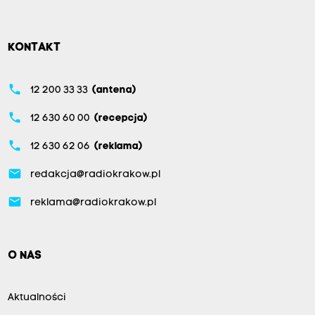
KONTAKT
phone
12 200 33 33
(antena)
phone
12 630 60 00
(recepcja)
phone
12 630 62 06
(reklama)
email
redakcja@radiokrakow.pl
email
reklama@radiokrakow.pl
O NAS
Aktualności