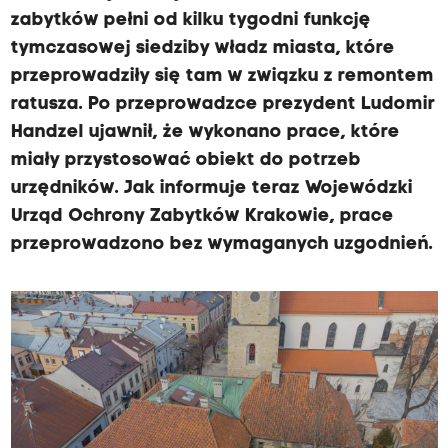
s
zabytków pełni od kilku tygodni funkcję
ż
tymczasowej siedziby władz miasta, które
y
przeprowadziły się tam w związku z remontem
c
ratusza. Po przeprowadzce prezydent Ludomir
i
Handzel ujawnił, że wykonano prace, które
a
miały przystosować obiekt do potrzeb
z
urzędników. Jak informuje teraz Wojewódzki
r
Urząd Ochrony Zabytków Krakowie, prace
o
przeprowadzono bez wymaganych uzgodnień.
b
i
ł
t
y
m
k