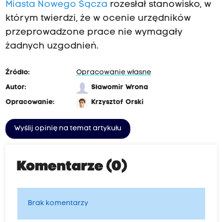
z
Miasta Nowego Sącza
rozesłał stanowisko, w
y
którym twierdzi, że w ocenie urzędników
g
przeprowadzone prace nie wymagały
n
żadnych uzgodnień.
o
w
Źródło:
Opracowanie własne
a
Autor:
Sławomir Wrona
ć
Opracowanie:
Krzysztof Orski
z
r
Wyślij opinię na temat artykułu
o
b
Komentarze (0)
o
t
y
Brak komentarzy
s