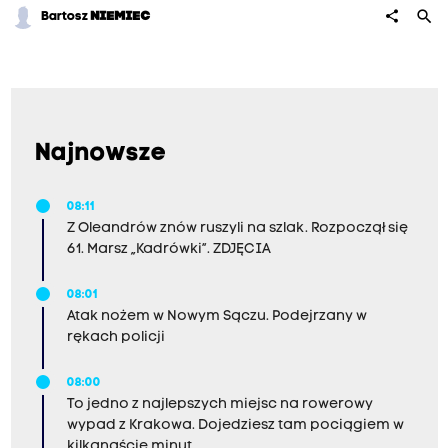
e
search
share
Bartosz
NIEMIEC
m
i
e
s
z
Najnowsze
k
a
08:11
n
Z Oleandrów znów ruszyli na szlak. Rozpoczął się
61. Marsz „Kadrówki”. ZDJĘCIA
i
e
08:01
s
Atak nożem w Nowym Sączu. Podejrzany w
rękach policji
t
r
08:00
a
To jedno z najlepszych miejsc na rowerowy
c
wypad z Krakowa. Dojedziesz tam pociągiem w
kilkanaście minut