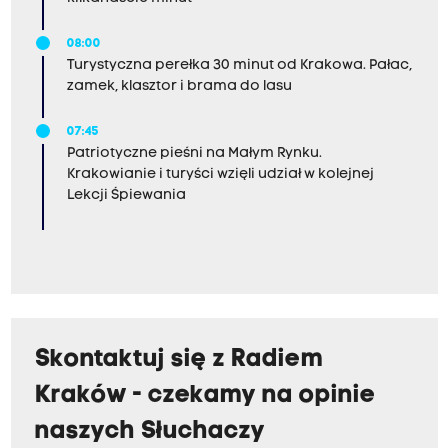
i
d
08:00
x
Turystyczna perełka 30 minut od Krakowa. Pałac,
zamek, klasztor i brama do lasu
d
07:45
Patriotyczne pieśni na Małym Rynku.
Krakowianie i turyści wzięli udział w kolejnej
Lekcji Śpiewania
Skontaktuj się z Radiem
Kraków - czekamy na opinie
naszych Słuchaczy