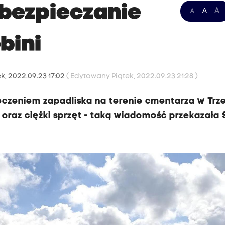
abezpieczanie
A
A
A
bini
ek, 2022.09.23 17:02
( Edytowany Piątek, 2022.09.23 21:28 )
eczeniem zapadliska na terenie cmentarza w Trze
 oraz ciężki sprzęt - taką wiadomość przekazała 