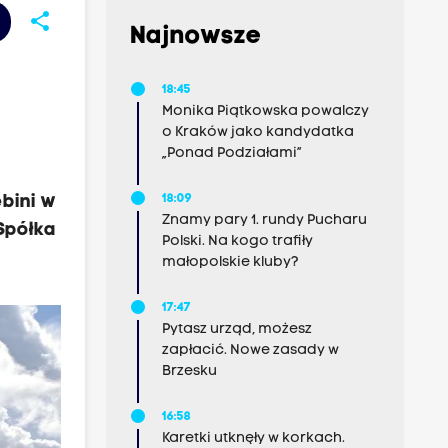
share
Najnowsze
18:45
Monika Piątkowska powalczy
o Kraków jako kandydatka
„Ponad Podziałami”
bini w
18:09
Znamy pary 1. rundy Pucharu
Spółka
Polski. Na kogo trafiły
małopolskie kluby?
17:47
Pytasz urząd, możesz
zapłacić. Nowe zasady w
Brzesku
16:58
Karetki utknęły w korkach.