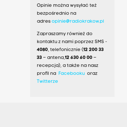
Opinie można wysyłać też
bezpośrednio na
adres
opinie@radiokrakow.pl
Zapraszamy również do
kontaktu z nami poprzez SMS -
4080
, telefonicznie (
12 200 33
33
– antena,
12 630 60 00
–
recepcja), a także na nasz
profil na
Facebooku
oraz
Twitterze