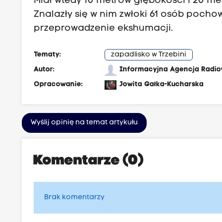
Miał wtedy 10 metrów głębokości i 20 me
Znalazły się w nim zwłoki 61 osób pocho
przeprowadzenie ekshumacji.
Tematy:
zapadlisko w Trzebini
Autor:
Informacyjna Agencja Radi
Opracowanie:
Jowita Gałka-Kucharska
Wyślij opinię na temat artykułu
Komentarze (0)
Brak komentarzy