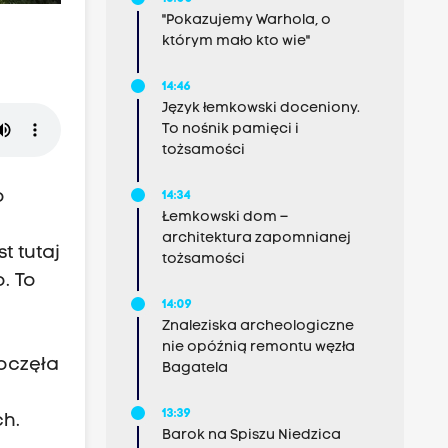
"Pokazujemy Warhola, o
którym mało kto wie"
14:46
Język łemkowski doceniony.
To nośnik pamięci i
tożsamości
o
14:34
Łemkowski dom –
architektura zapomnianej
t tutaj
tożsamości
. To
14:09
Znaleziska archeologiczne
nie opóźnią remontu węzła
poczęła
Bagatela
13:39
h.
Barok na Spiszu Niedzica