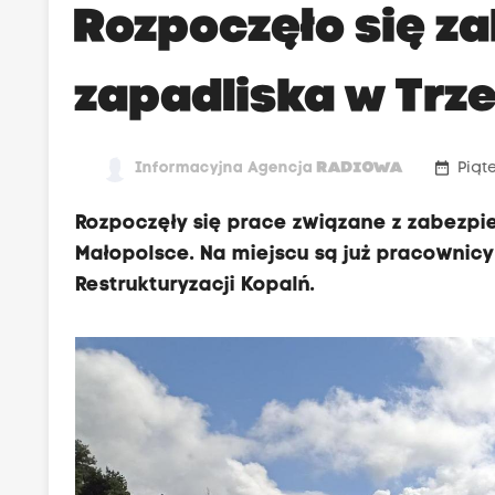
Rozpoczęło się z
zapadliska w Trze
date_range
Informacyjna Agencja
RADIOWA
Piąt
Rozpoczęły się prace związane z zabezpi
Małopolsce. Na miejscu są już pracownicy
Restrukturyzacji Kopalń.