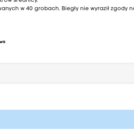
trów średnicy.
wanych w 40 grobach. Biegły nie wyraził zgody n
owa