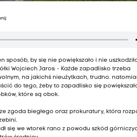
nij
 sposób, by się nie powiększało i nie uszkodził
łki Wojciech Jaros: - Każde zapadlisko trzeba
olnym, na jakichś nieużytkach, trudno. natomias
cić do tego, żeby to zapadlisko się powiększało
bków, które są obok.
cze zgoda biegłego oraz prokuratury, która roz
zebini.
ł się we wtorek rano z powodu szkód górniczyc