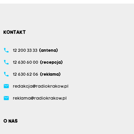
KONTAKT
phone
12 200 33 33
(antena)
phone
12 630 60 00
(recepcja)
phone
12 630 62 06
(reklama)
email
redakcja@radiokrakow.pl
email
reklama@radiokrakow.pl
O NAS