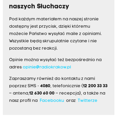
naszych Słuchaczy
Pod każdym materiałem na naszej stronie
dostępny jest przycisk, dzięki któremu
możecie Państwo wysyłać maile z opiniami.
Wszystkie będą skrupulatnie czytane i nie
pozostaną bez reakcji.
Opinie można wysyłać też bezpośrednio na
adres
opinie@radiokrakow.pl
Zapraszamy również do kontaktu z nami
poprzez SMS -
4080
, telefonicznie (
12 200 33 33
– antena,
12 630 60 00
– recepcja), a także na
nasz profil na
Facebooku
oraz
Twitterze