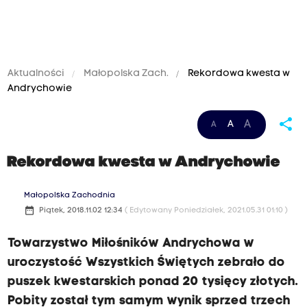
Aktualności
Małopolska Zach.
Rekordowa kwesta w
Andrychowie
share
A
A
A
Rekordowa kwesta w Andrychowie
Małopolska Zachodnia
date_range
Piątek, 2018.11.02 12:34
( Edytowany Poniedziałek, 2021.05.31 01:10 )
Towarzystwo Miłośników Andrychowa w
uroczystość Wszystkich Świętych zebrało do
puszek kwestarskich ponad 20 tysięcy złotych.
Pobity został tym samym wynik sprzed trzech