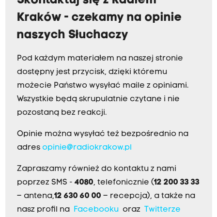
Skontaktuj się z Radiem
Kraków - czekamy na opinie
naszych Słuchaczy
Pod każdym materiałem na naszej stronie
dostępny jest przycisk, dzięki któremu
możecie Państwo wysyłać maile z opiniami.
Wszystkie będą skrupulatnie czytane i nie
pozostaną bez reakcji.
Opinie można wysyłać też bezpośrednio na
adres
opinie@radiokrakow.pl
Zapraszamy również do kontaktu z nami
poprzez SMS -
4080
, telefonicznie (
12 200 33 33
– antena,
12 630 60 00
– recepcja), a także na
nasz profil na
Facebooku
oraz
Twitterze