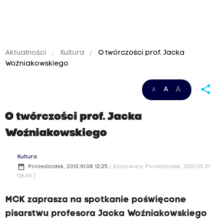
Aktualności
Kultura
O twórczości prof. Jacka
Woźniakowskiego
share
A
A
A
O twórczości prof. Jacka
Woźniakowskiego
Kultura
date_range
Poniedziałek, 2012.10.08 12:25
( Edytowany Poniedziałek, 2021.05.31
08:49 )
MCK zaprasza na spotkanie poświęcone
pisarstwu profesora Jacka Woźniakowskiego