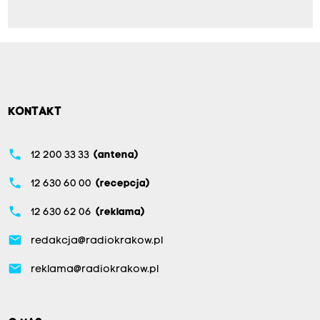
KONTAKT
phone
12 200 33 33
(antena)
phone
12 630 60 00
(recepcja)
phone
12 630 62 06
(reklama)
email
redakcja@radiokrakow.pl
email
reklama@radiokrakow.pl